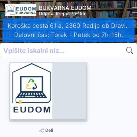
BUKVARNA EUDOM
Odprto: tor-pet 7h-15h
Koroška cesta 61 a, 2360 Radlje ob Dravi.
Delovni čas: Torek - Petek od 7h-15h.
Deli