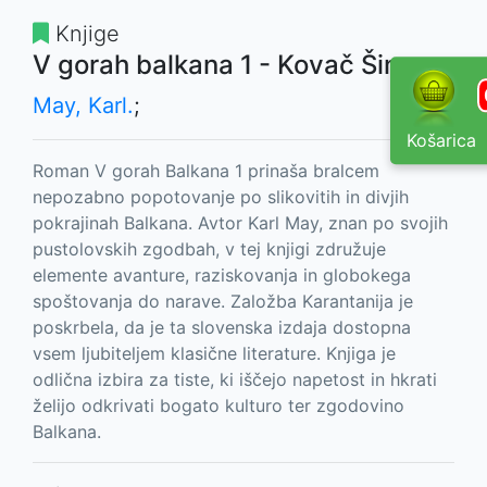
Knjige
V gorah balkana 1 - Kovač Šimen
May, Karl.
;
Košarica
Roman V gorah Balkana 1 prinaša bralcem
nepozabno popotovanje po slikovitih in divjih
pokrajinah Balkana. Avtor Karl May, znan po svojih
pustolovskih zgodbah, v tej knjigi združuje
elemente avanture, raziskovanja in globokega
spoštovanja do narave. Založba Karantanija je
poskrbela, da je ta slovenska izdaja dostopna
vsem ljubiteljem klasične literature. Knjiga je
odlična izbira za tiste, ki iščejo napetost in hkrati
želijo odkrivati bogato kulturo ter zgodovino
Balkana.