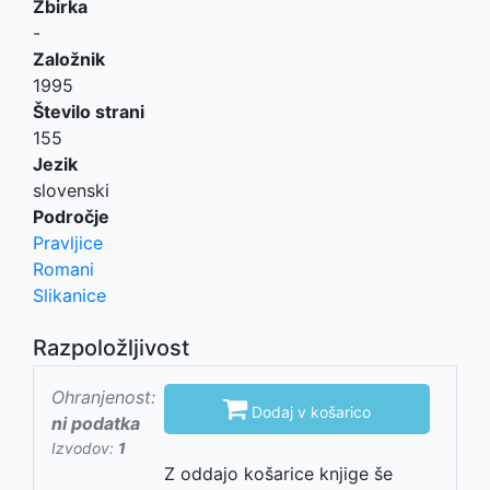
Zbirka
-
Založnik
1995
Število strani
155
Jezik
slovenski
Področje
Pravljice
Romani
Slikanice
Razpoložljivost
Ohranjenost:

Dodaj v košarico
ni podatka
Izvodov:
1
Z oddajo košarice knjige še