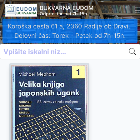
BUKVARNA EUDOM
Odprto: tor-pet 7h-15h
Koroška cesta 61 a, 2360 Radlje ob Dravi.
Delovni čas: Torek - Petek od 7h-15h.