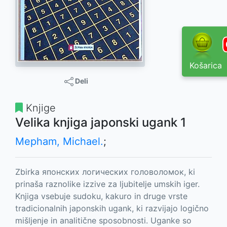
Košarica
Deli
Knjige
Velika knjiga japonski ugank 1
Mepham, Michael.
;
Zbirka японских логических головоломок, ki
prinaša raznolike izzive za ljubitelje umskih iger.
Knjiga vsebuje sudoku, kakuro in druge vrste
tradicionalnih japonskih ugank, ki razvijajo logično
mišljenje in analitične sposobnosti. Uganke so