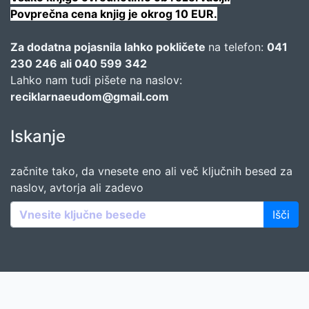
Povprečna cena knjig je okrog 10 EUR.
Za dodatna pojasnila lahko pokličete
na telefon:
041
230 246 ali 040 599 342
Lahko nam tudi pišete na naslov:
reciklarnaeudom@gmail.com
Iskanje
začnite tako, da vnesete eno ali več ključnih besed za
naslov, avtorja ali zadevo
Išči