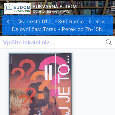
BUKVARNA EUDOM
Odprto: tor-pet 7h-15h
Koroška cesta 61 a, 2360 Radlje ob Dravi.
Delovni čas: Torek - Petek od 7h-15h.