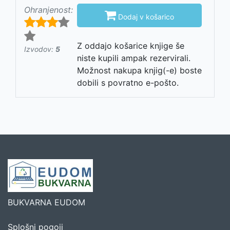
Ohranjenost:

Dodaj v košarico
Z oddajo košarice knjige še
Izvodov:
5
niste kupili ampak rezervirali.
Možnost nakupa knjig(-e) boste
dobili s povratno e-pošto.
BUKVARNA EUDOM
Splošni pogoji