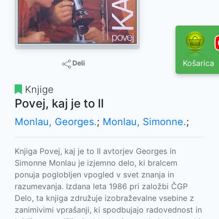
Košarica
Deli
Knjige
Povej, kaj je to II
Monlau, Georges.
;
Monlau, Simonne.
;
Knjiga Povej, kaj je to II avtorjev Georges in
Simonne Monlau je izjemno delo, ki bralcem
ponuja poglobljen vpogled v svet znanja in
razumevanja. Izdana leta 1986 pri založbi ČGP
Delo, ta knjiga združuje izobraževalne vsebine z
zanimivimi vprašanji, ki spodbujajo radovednost in