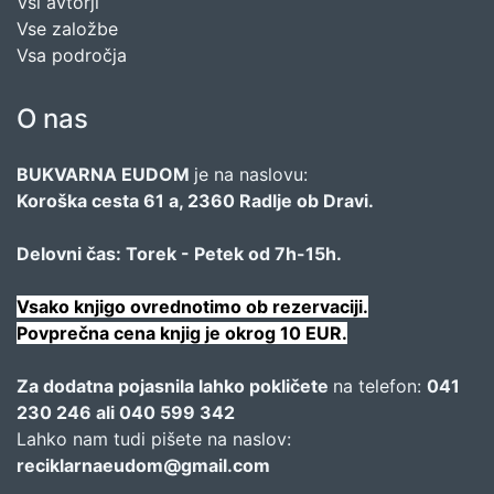
Vsi avtorji
Vse založbe
Vsa področja
O nas
BUKVARNA EUDOM
je na naslovu:
Koroška cesta 61 a, 2360 Radlje ob Dravi.
Delovni čas: Torek - Petek od 7h-15h.
Vsako knjigo ovrednotimo ob rezervaciji.
Povprečna cena knjig je okrog 10 EUR.
Za dodatna pojasnila lahko pokličete
na telefon:
041
230 246 ali 040 599 342
Lahko nam tudi pišete na naslov:
reciklarnaeudom@gmail.com