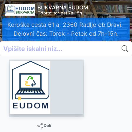
BUKVARNA EUDOM
Odprto: tor-pet 7h-15h
Koroška cesta 61 a, 2360 Radlje ob Dravi.
Delovni čas: Torek - Petek od 7h-15h.
Deli