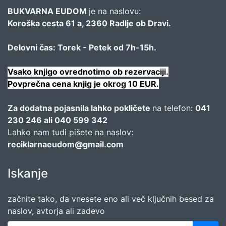
BUKVARNA EUDOM
je na naslovu:
Koroška cesta 61 a, 2360 Radlje ob Dravi.
Delovni čas: Torek - Petek od 7h-15h.
Vsako knjigo ovrednotimo ob rezervaciji.
Povprečna cena knjig je okrog 10 EUR.
Za dodatna pojasnila lahko pokličete
na telefon:
041
230 246 ali 040 599 342
Lahko nam tudi pišete na naslov:
reciklarnaeudom@gmail.com
Iskanje
začnite tako, da vnesete eno ali več ključnih besed za
naslov, avtorja ali zadevo