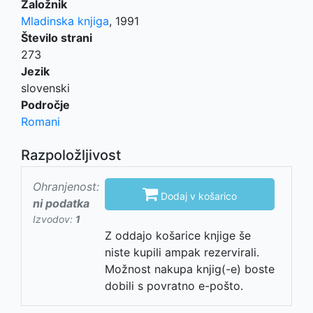
Založnik
Mladinska knjiga
,
1991
Število strani
273
Jezik
slovenski
Področje
Romani
Razpoložljivost
Ohranjenost:

Dodaj v košarico
ni podatka
Izvodov:
1
Z oddajo košarice knjige še
niste kupili ampak rezervirali.
Možnost nakupa knjig(-e) boste
dobili s povratno e-pošto.