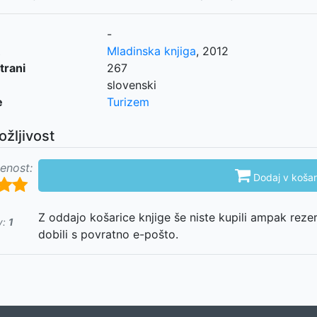
-
Mladinska knjiga
,
2012
trani
267
slovenski
e
Turizem
ožljivost
enost:

Dodaj v košar
Z oddajo košarice knjige še niste kupili ampak reze
v:
1
dobili s povratno e-pošto.