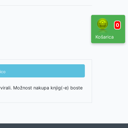
0
Košarica
ico
rvirali. Možnost nakupa knjig(-e) boste