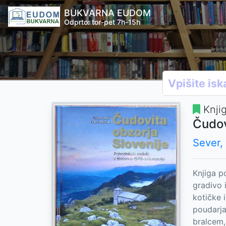
BUKVARNA EUDOM
Odprto: tor-pet 7h-15h
Knji
Čudov
Sever,
Knjiga p
gradivo 
kotičke 
poudarja
bralcem,