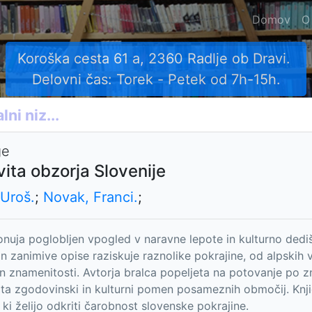
Domov
O
Koroška cesta 61 a, 2360 Radlje ob Dravi.
Delovni čas: Torek - Petek od 7h-15h.
ge
ita obzorja Slovenije
 Uroš.
;
Novak, Franci.
;
onuja poglobljen vpogled v naravne lepote in kulturno dedi
in zanimive opise raziskuje raznolike pokrajine, od alpskih 
in znamenitosti. Avtorja bralca popeljeta na potovanje po zn
ta zgodovinski in kulturni pomen posameznih območij. Knj
 ki želijo odkriti čarobnost slovenske pokrajine.