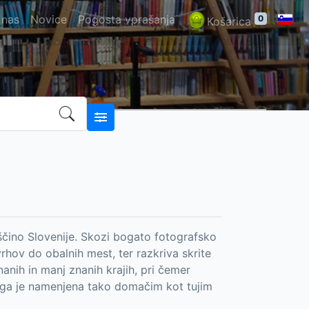
 nas
Novice
Pogosta vprašanja
0
Košarica
ščino Slovenije. Skozi bogato fotografsko
vrhov do obalnih mest, ter razkriva skrite
anih in manj znanih krajih, pri čemer
iga je namenjena tako domačim kot tujim