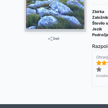
Zbirka
Založnik
Število s
Jezik
Področj
Deli
Razpol
Ohranj
Izvodo