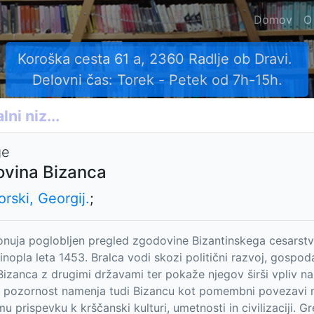
Domov
O
Koroška cesta 61 a, 2360 Radlje ob Dravi.
Delovni čas: Torek - Petek od 7h-15h.
ge
vina Bizanca
rski, Georgij.
;
onuja poglobljen pregled zgodovine Bizantinskega cesars
inopla leta 1453. Bralca vodi skozi politični razvoj, gospo
izanca z drugimi državami ter pokaže njegov širši vpliv n
pozornost namenja tudi Bizancu kot pomembni povezavi m
u prispevku k krščanski kulturi, umetnosti in civilizaciji. 