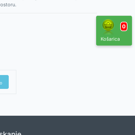
ostoru.
0
Košarica
o
Iskanje