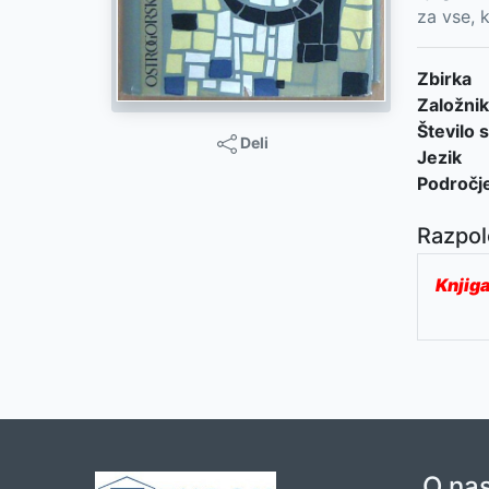
za vse, 
Zbirka
Založnik
Število s
Deli
Jezik
Področj
Razpol
Knjiga
O na