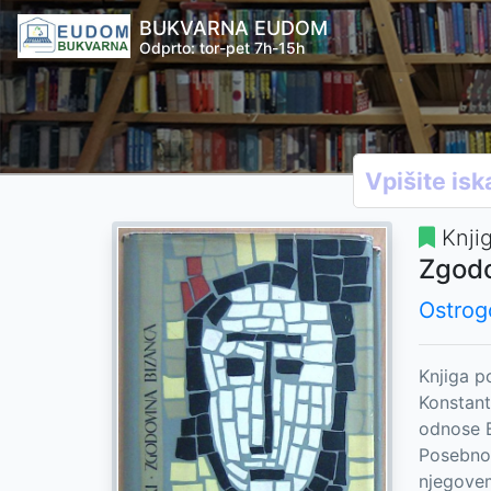
BUKVARNA EUDOM
Odprto: tor-pet 7h-15h
Knji
Zgodo
Ostrogo
Knjiga p
Konstant
odnose B
Posebno 
njegovem