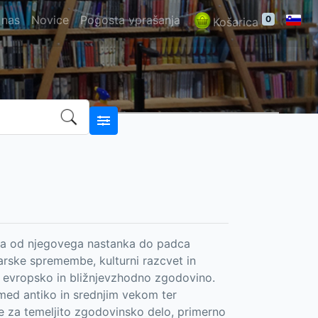
 nas
Novice
Pogosta vprašanja
0
Košarica
tva od njegovega nastanka do padca
darske spremembe, kulturni razcvet in
a evropsko in bližnjevzhodno zgodovino.
ed antiko in srednjim vekom ter
Gre za temeljito zgodovinsko delo, primerno