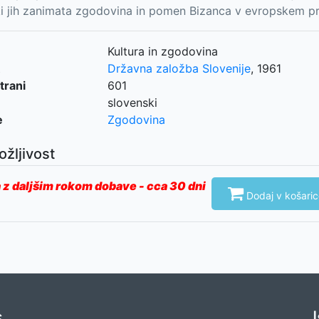
ki jih zanimata zgodovina in pomen Bizanca v evropskem pr
Kultura in zgodovina
Državna založba Slovenije
,
1961
trani
601
slovenski
e
Zgodovina
ožljivost
 z daljšim rokom dobave - cca 30 dni

Dodaj v košaric
s