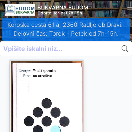
BUKVARNA EUDOM
Odprto: tor-pet 7h-15h
Koroška cesta 61 a, 2360 Radlje ob Dravi.
Delovni čas: Torek - Petek od 7h-15h.