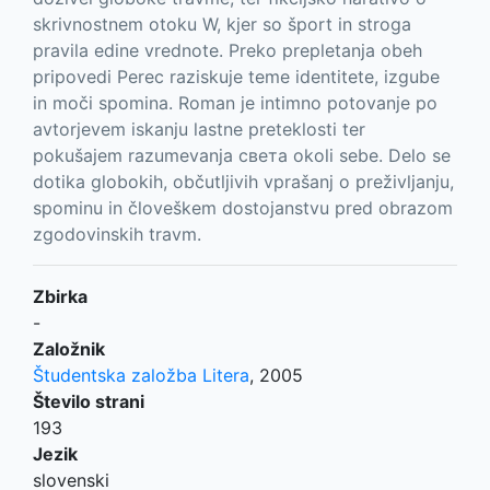
skrivnostnem otoku W, kjer so šport in stroga
pravila edine vrednote. Preko prepletanja obeh
pripovedi Perec raziskuje teme identitete, izgube
in moči spomina. Roman je intimno potovanje po
avtorjevem iskanju lastne preteklosti ter
pokušajem razumevanja света okoli sebe. Delo se
dotika globokih, občutljivih vprašanj o preživljanju,
spominu in človeškem dostojanstvu pred obrazom
zgodovinskih travm.
Zbirka
-
Založnik
Študentska založba Litera
,
2005
Število strani
193
Jezik
slovenski