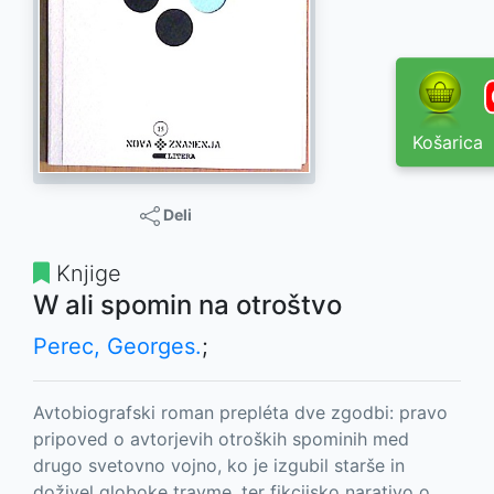
Košarica
Deli
Knjige
W ali spomin na otroštvo
Perec, Georges.
;
Avtobiografski roman prepléta dve zgodbi: pravo
pripoved o avtorjevih otroških spominih med
drugo svetovno vojno, ko je izgubil starše in
doživel globoke travme, ter fikcijsko narativo o