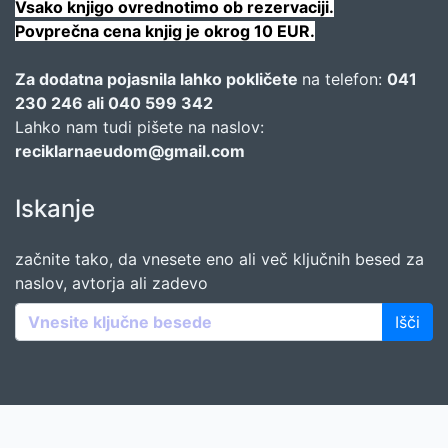
Vsako knjigo ovrednotimo ob rezervaciji.
Povprečna cena knjig je okrog 10 EUR.
Za dodatna pojasnila lahko pokličete
na telefon:
041
230 246 ali 040 599 342
Lahko nam tudi pišete na naslov:
reciklarnaeudom@gmail.com
Iskanje
začnite tako, da vnesete eno ali več ključnih besed za
naslov, avtorja ali zadevo
Išči