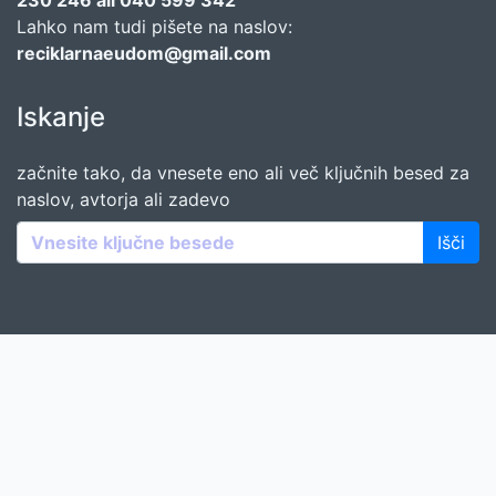
230 246 ali 040 599 342
Lahko nam tudi pišete na naslov:
reciklarnaeudom@gmail.com
Iskanje
začnite tako, da vnesete eno ali več ključnih besed za
naslov, avtorja ali zadevo
Išči