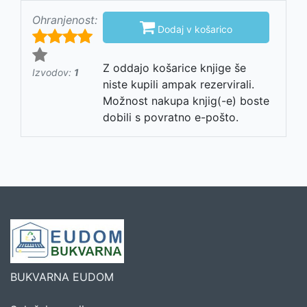
Ohranjenost:

Dodaj v košarico
Z oddajo košarice knjige še
Izvodov:
1
niste kupili ampak rezervirali.
Možnost nakupa knjig(-e) boste
dobili s povratno e-pošto.
BUKVARNA EUDOM