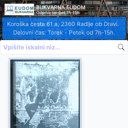
BUKVARNA EUDOM
Odprto: tor-pet 7h-15h
Koroška cesta 61 a, 2360 Radlje ob Dravi.
Delovni čas: Torek - Petek od 7h-15h.