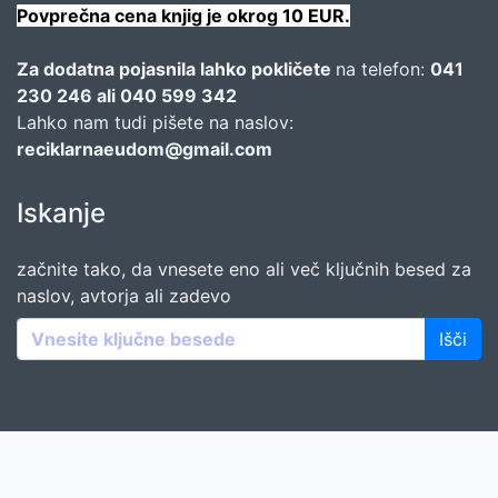
Povprečna cena knjig je okrog 10 EUR.
Za dodatna pojasnila lahko pokličete
na telefon:
041
230 246 ali 040 599 342
Lahko nam tudi pišete na naslov:
reciklarnaeudom@gmail.com
Iskanje
začnite tako, da vnesete eno ali več ključnih besed za
naslov, avtorja ali zadevo
Išči