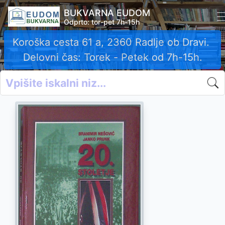
BUKVARNA EUDOM
Odprto: tor-pet 7h-15h
Koroška cesta 61 a, 2360 Radlje ob Dravi.
Delovni čas: Torek - Petek od 7h-15h.