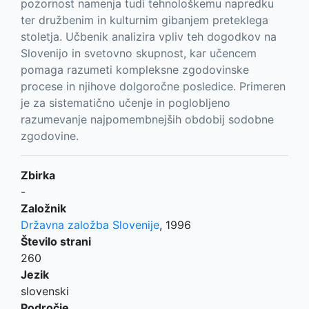
pozornost namenja tudi tehnološkemu napredku
ter družbenim in kulturnim gibanjem preteklega
stoletja. Učbenik analizira vpliv teh dogodkov na
Slovenijo in svetovno skupnost, kar učencem
pomaga razumeti kompleksne zgodovinske
procese in njihove dolgoročne posledice. Primeren
je za sistematično učenje in poglobljeno
razumevanje najpomembnejših obdobij sodobne
zgodovine.
Zbirka
-
Založnik
Državna založba Slovenije
,
1996
Število strani
260
Jezik
slovenski
Področje