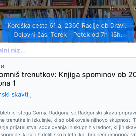
Domov
O
Koroška cesta 61 a, 2360 Radlje ob Dravi.
Delovni čas: Torek - Petek od 7h-15h.
ge
omniš trenutkov: Knjiga spominov ob 20
na 1
ski skavti.
;
bletnici stega Gornja Radgona so Radgonski skavti pripravi
e trenutke in izkušnje, ki so oblikovale njihovo skupnost. T
je prijateljstva, sodelovanja in skupnih vrednot, ki jih skavt
o spomine, ki so jih delili skozi leta, kar bralcem omogoča 