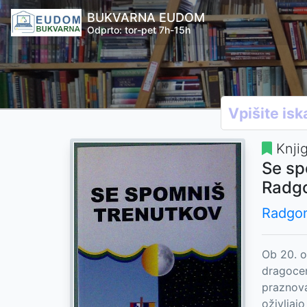
BUKVARNA EUDOM
Odprto: tor-pet 7h-15h
Knji
Se sp
Radgo
Radgon
Ob 20. o
dragocen
praznovan
oživljaj