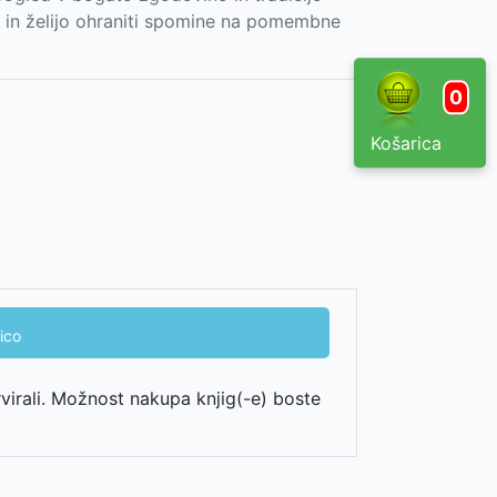
st in želijo ohraniti spomine na pomembne
0
Košarica
ico
rvirali. Možnost nakupa knjig(-e) boste