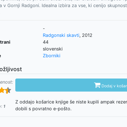
a v Gornji Radgoni. Idealna izbira za vse, ki cenijo skupno
.
-
Radgonski skavti
,
2012
trani
44
slovenski
e
Zborniki
ožljivost
enost:

Dodaj v košar
Z oddajo košarice knjige še niste kupili ampak reze
v:
1
dobili s povratno e-pošto.