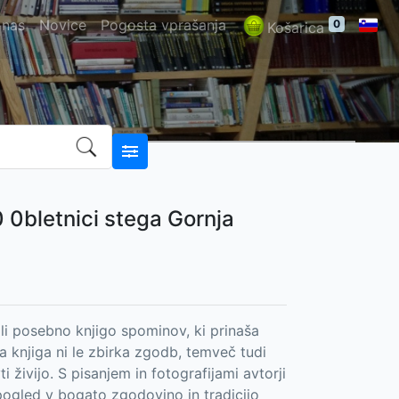
 nas
Novice
Pogosta vprašanja
0
Košarica
 0bletnici stega Gornja
li posebno knjigo spominov, ki prinaša
a knjiga ni le zbirka zgodb, temveč tudi
i živijo. S pisanjem in fotografijami avtorji
vpogled v bogato zgodovino in tradicijo