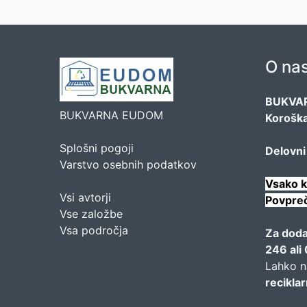
O na
BUKVA
BUKVARNA EUDOM
Koroška
Splošni pogoji
Delovni
Varstvo osebnih podatkov
Vsako k
Vsi avtorji
Povpreč
Vse založbe
Vsa področja
Za doda
246 al
Lahko n
recikl