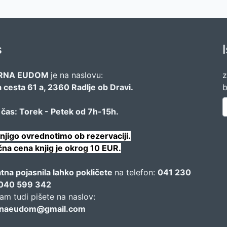
s
RNA EUDOM
je na naslovu:
z
 cesta 61 a, 2360 Radlje ob Dravi.
b
 čas: Torek - Petek od 7h-15h.
njigo ovrednotimo ob rezervaciji.
na cena knjig je okrog 10 EUR.
tna pojasnila lahko pokličete
na telefon:
041 230
i 040 599 342
am tudi pišete na naslov:
arnaeudom@gmail.com