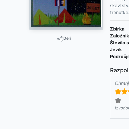
skavtstv
trenutke
Zbirka
Založnik
Deli
Število s
Jezik
Področj
Razpol
Ohranj
Izvodo