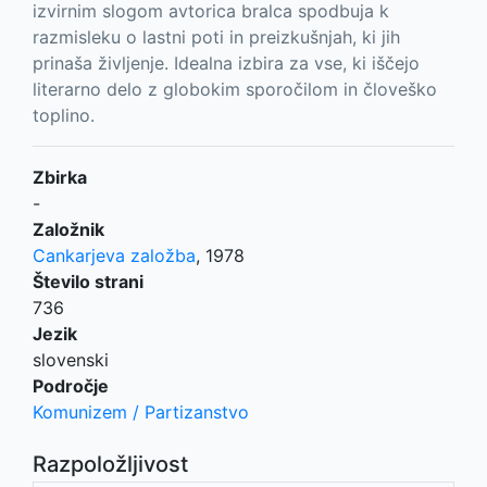
izvirnim slogom avtorica bralca spodbuja k
razmisleku o lastni poti in preizkušnjah, ki jih
prinaša življenje. Idealna izbira za vse, ki iščejo
literarno delo z globokim sporočilom in človeško
toplino.
Zbirka
-
Založnik
Cankarjeva založba
,
1978
Število strani
736
Jezik
slovenski
Področje
Komunizem / Partizanstvo
Razpoložljivost