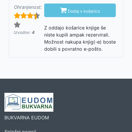
Ohranjenost:

Dodaj v košarico
Z oddajo košarice knjige še
Izvodov:
4
niste kupili ampak rezervirali.
Možnost nakupa knjig(-e) boste
dobili s povratno e-pošto.
BUKVARNA EUDOM
Splošni pogoji