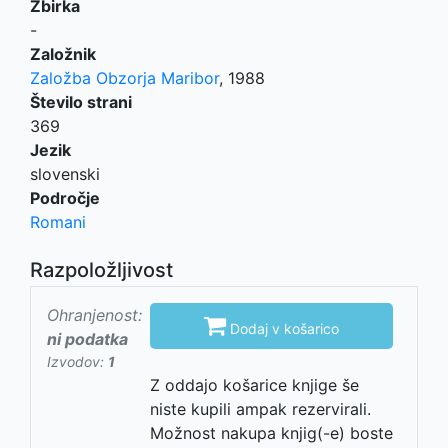
Zbirka
-
Založnik
Založba Obzorja Maribor
,
1988
Število strani
369
Jezik
slovenski
Področje
Romani
Razpoložljivost
Ohranjenost:

Dodaj v košarico
ni podatka
Izvodov:
1
Z oddajo košarice knjige še
niste kupili ampak rezervirali.
Možnost nakupa knjig(-e) boste