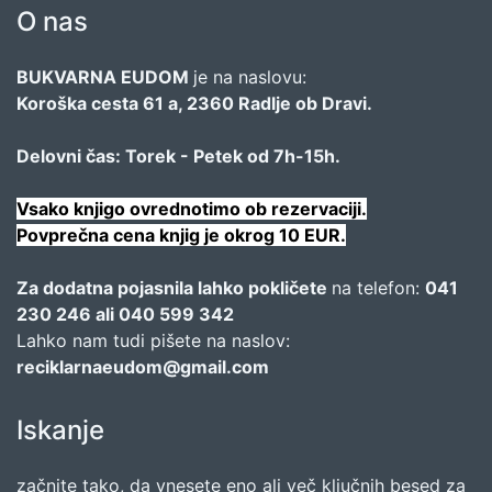
O nas
BUKVARNA EUDOM
je na naslovu:
Koroška cesta 61 a, 2360 Radlje ob Dravi.
Delovni čas: Torek - Petek od 7h-15h.
Vsako knjigo ovrednotimo ob rezervaciji.
Povprečna cena knjig je okrog 10 EUR.
Za dodatna pojasnila lahko pokličete
na telefon:
041
230 246 ali 040 599 342
Lahko nam tudi pišete na naslov:
reciklarnaeudom@gmail.com
Iskanje
začnite tako, da vnesete eno ali več ključnih besed za