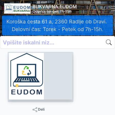
BUKVARNA EUDOM
Odprto: tor-pet 7h-15h
Koroška cesta 61 a, 2360 Radlje ob Dravi.
Delovni čas: Torek - Petek od 7h-15h.
Deli