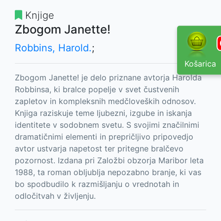
Knjige
Zbogom Janette!
Robbins, Harold.
;
Košarica
Zbogom Janette! je delo priznane avtorja Harolda
Robbinsa, ki bralce popelje v svet čustvenih
zapletov in kompleksnih medčloveških odnosov.
Knjiga raziskuje teme ljubezni, izgube in iskanja
identitete v sodobnem svetu. S svojimi značilnimi
dramatičnimi elementi in prepričljivo pripovedjo
avtor ustvarja napetost ter pritegne bralčevo
pozornost. Izdana pri Založbi obzorja Maribor leta
1988, ta roman obljublja nepozabno branje, ki vas
bo spodbudilo k razmišljanju o vrednotah in
odločitvah v življenju.