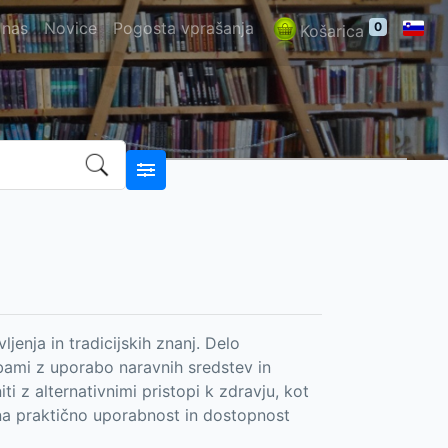
 nas
Novice
Pogosta vprašanja
0
Košarica
jenja in tradicijskih znanj. Delo
bami z uporabo naravnih sredstev in
ti z alternativnimi pristopi k zdravju, kot
 na praktično uporabnost in dostopnost