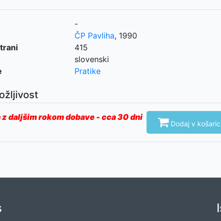
-
ČP Pavliha
,
1990
trani
415
slovenski
e
Pratike
ožljivost
 z daljšim rokom dobave - cca 30 dni

Dodaj v košaric
s