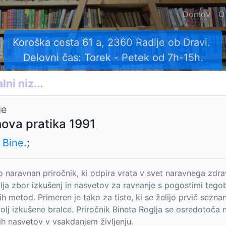
Domov
O
Koroška cesta 61 a, 2360 Radlje ob Dravi.
Delovni čas: Torek - Petek od 7h-15h.
ge
hova pratika 1991
 Bine.
;
o naravnan priročnik, ki odpira vrata v svet naravnega zdravl
lja zbor izkušenj in nasvetov za ravnanje s pogostimi tego
h metod. Primeren je tako za tiste, ki se želijo prvič seznani
bolj izkušene bralce. Priročnik Bineta Roglja se osredotoča
h nasvetov v vsakdanjem življenju.