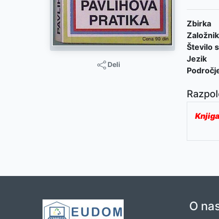
Zbirka
Založnik
Število s
Jezik
Deli
Področj
Razpol
Knjiga
O na