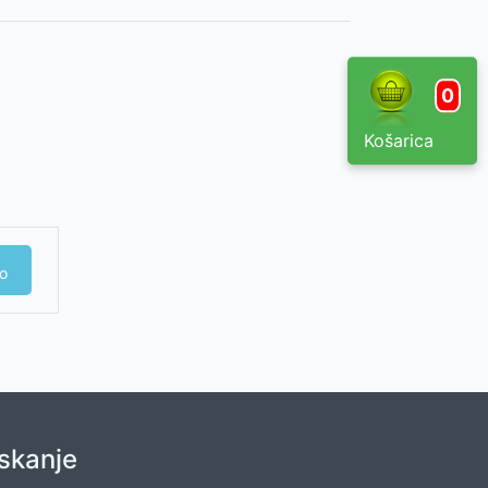
0
Košarica
o
Iskanje