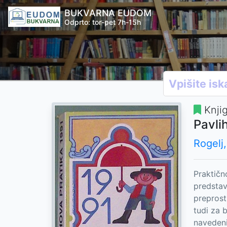
BUKVARNA EUDOM
Odprto: tor-pet 7h-15h
Knji
Pavli
Rogelj,
Praktičn
predstav
preprosti
tudi za 
navedeni