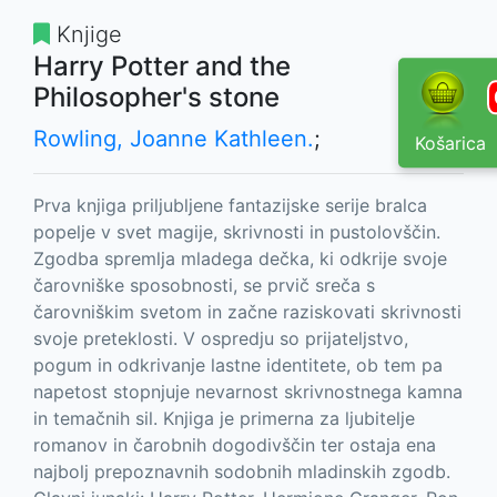
Knjige
Harry Potter and the
Philosopher's stone
Rowling, Joanne Kathleen.
;
Košarica
Prva knjiga priljubljene fantazijske serije bralca
popelje v svet magije, skrivnosti in pustolovščin.
Zgodba spremlja mladega dečka, ki odkrije svoje
čarovniške sposobnosti, se prvič sreča s
čarovniškim svetom in začne raziskovati skrivnosti
svoje preteklosti. V ospredju so prijateljstvo,
pogum in odkrivanje lastne identitete, ob tem pa
napetost stopnjuje nevarnost skrivnostnega kamna
in temačnih sil. Knjiga je primerna za ljubitelje
romanov in čarobnih dogodivščin ter ostaja ena
najbolj prepoznavnih sodobnih mladinskih zgodb.