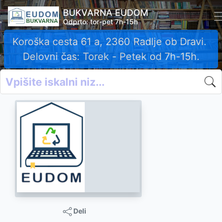
BUKVARNA EUDOM
Odprto: tor-pet 7h-15h
Koroška cesta 61 a, 2360 Radlje ob Dravi.
Delovni čas: Torek - Petek od 7h-15h.
Deli