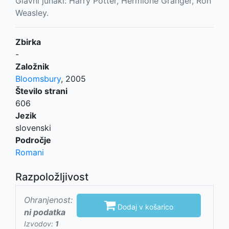
Glavni junaki: Harry Potter, Hermione Granger, Ron
Weasley.
Zbirka
-
Založnik
Bloomsbury
,
2005
Število strani
606
Jezik
slovenski
Področje
Romani
Razpoložljivost
Ohranjenost:

Dodaj v košarico
ni podatka
Izvodov:
1