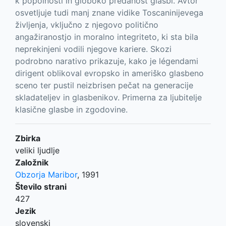
k popolnosti in globoko predanost glasbi. Avtor
osvetljuje tudi manj znane vidike Toscaninijevega
življenja, vključno z njegovo politično
angažiranostjo in moralno integriteto, ki sta bila
neprekinjeni vodili njegove kariere. Skozi
podrobno narativo prikazuje, kako je légendami
dirigent oblikoval evropsko in ameriško glasbeno
sceno ter pustil neizbrisen pečat na generacije
skladateljev in glasbenikov. Primerna za ljubitelje
klasične glasbe in zgodovine.
Zbirka
veliki ljudlje
Založnik
Obzorja Maribor
,
1991
Število strani
427
Jezik
slovenski