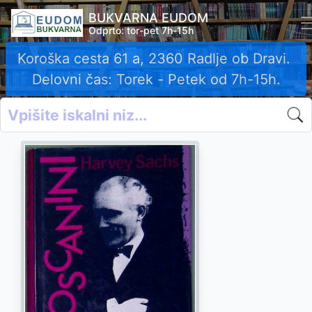
BUKVARNA EUDOM
Odprto: tor-pet 7h-15h
Koroška cesta 61 a, 2360 Radlje ob Dravi.
Delovni čas: Torek - Petek od 7h-15h.