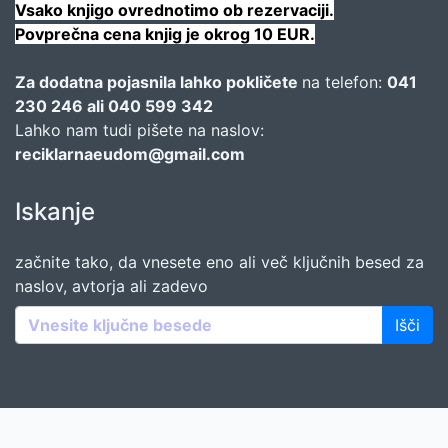
Vsako knjigo ovrednotimo ob rezervaciji.
Povprečna cena knjig je okrog 10 EUR.
Za dodatna pojasnila lahko pokličete
na telefon:
041
230 246 ali 040 599 342
Lahko nam tudi pišete na naslov:
reciklarnaeudom@gmail.com
Iskanje
začnite tako, da vnesete eno ali več ključnih besed za
naslov, avtorja ali zadevo
Išči