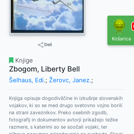
Košarica
Deli
Knjige
Zbogom, Liberty Bell
Šelhaus, Edi.
;
Žerovc, Janez.
;
Knjiga opisuje dogodivščine in izkušnje slovenskih
vojakov, ki so se med drugo svetovno vojno borili
na strani zaveznikov. Preko osebnih zgodb,
fotografij in dokumentov avtorji prikažejo težke
razmere, s katerimi so se soočali vojaki, ter
njihovo pogumno prizadevanje za svobodo. Skozi