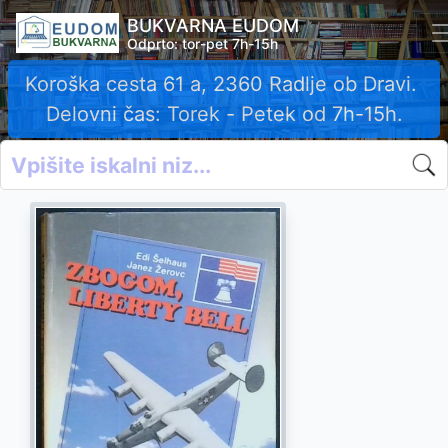
BUKVARNA EUDOM
Odprto: tor-pet 7h-15h
Koroška cesta 61 a, 2360 Radlje ob Dravi.
Delovni čas: Torek - Petek od 7h-15h.