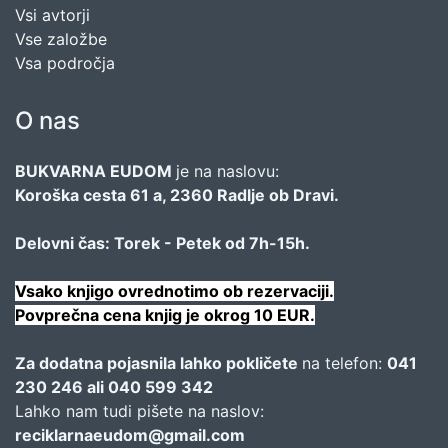
Vsi avtorji
Vse založbe
Vsa področja
O nas
BUKVARNA EUDOM
je na naslovu:
Koroška cesta 61 a, 2360 Radlje ob Dravi.
Delovni čas: Torek - Petek od 7h-15h.
Vsako knjigo ovrednotimo ob rezervaciji.
Povprečna cena knjig je okrog 10 EUR.
Za dodatna pojasnila lahko pokličete
na telefon:
041
230 246 ali 040 599 342
Lahko nam tudi pišete na naslov:
reciklarnaeudom@gmail.com