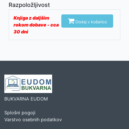
Razpoložljivost
Knjiga z daljšim

Dodaj v košarico
rokom dobave - cca
30 dni
BUKVARNA EUDOM
Splošni pogoji
Varstvo osebnih podatkov