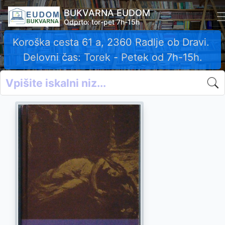
BUKVARNA EUDOM
Odprto: tor-pet 7h-15h
Koroška cesta 61 a, 2360 Radlje ob Dravi.
Delovni čas: Torek - Petek od 7h-15h.