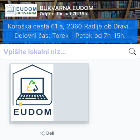
BUKVARNA EUDOM
Odprto: tor-pet 7h-15h
Koroška cesta 61 a, 2360 Radlje ob Dravi.
Delovni čas: Torek - Petek od 7h-15h.
Deli