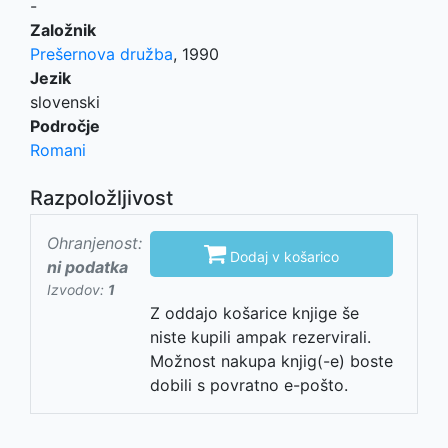
-
Založnik
Prešernova družba
,
1990
Jezik
slovenski
Področje
Romani
Razpoložljivost
Ohranjenost:

Dodaj v košarico
ni podatka
Izvodov:
1
Z oddajo košarice knjige še
niste kupili ampak rezervirali.
Možnost nakupa knjig(-e) boste
dobili s povratno e-pošto.