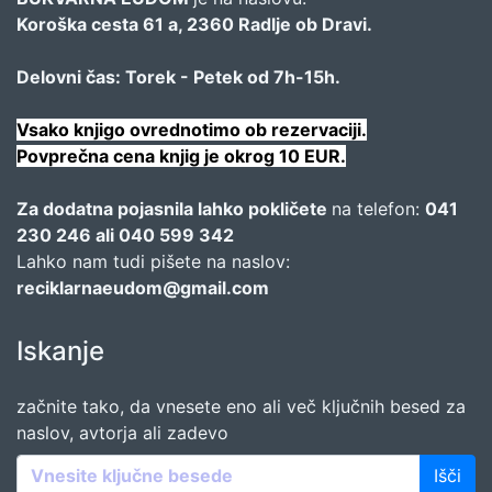
Koroška cesta 61 a, 2360 Radlje ob Dravi.
Delovni čas: Torek - Petek od 7h-15h.
Vsako knjigo ovrednotimo ob rezervaciji.
Povprečna cena knjig je okrog 10 EUR.
Za dodatna pojasnila lahko pokličete
na telefon:
041
230 246 ali 040 599 342
Lahko nam tudi pišete na naslov:
reciklarnaeudom@gmail.com
Iskanje
začnite tako, da vnesete eno ali več ključnih besed za
naslov, avtorja ali zadevo
Išči