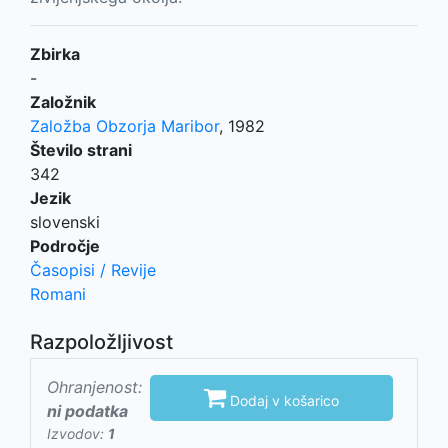
Zbirka
-
Založnik
Založba Obzorja Maribor
,
1982
Število strani
342
Jezik
slovenski
Področje
Časopisi / Revije
Romani
Razpoložljivost
Ohranjenost:

Dodaj v košarico
ni podatka
Izvodov:
1