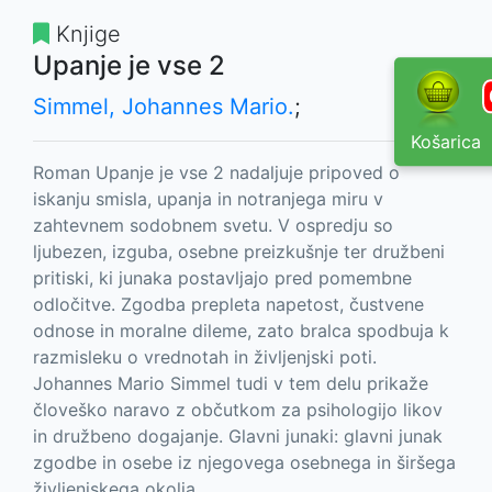
Knjige
Upanje je vse 2
Simmel, Johannes Mario.
;
Košarica
Roman Upanje je vse 2 nadaljuje pripoved o
iskanju smisla, upanja in notranjega miru v
zahtevnem sodobnem svetu. V ospredju so
ljubezen, izguba, osebne preizkušnje ter družbeni
pritiski, ki junaka postavljajo pred pomembne
odločitve. Zgodba prepleta napetost, čustvene
odnose in moralne dileme, zato bralca spodbuja k
razmisleku o vrednotah in življenjski poti.
Johannes Mario Simmel tudi v tem delu prikaže
človeško naravo z občutkom za psihologijo likov
in družbeno dogajanje. Glavni junaki: glavni junak
zgodbe in osebe iz njegovega osebnega in širšega
življenjskega okolja.