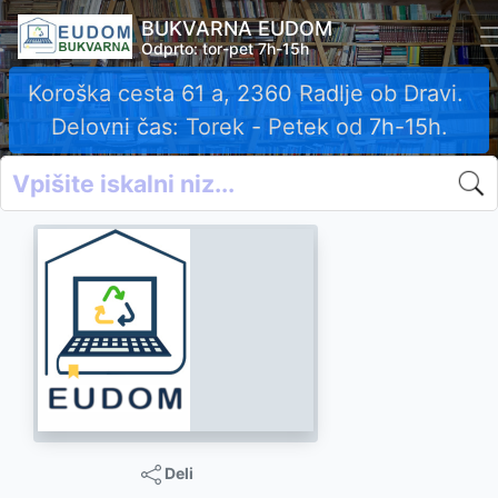
BUKVARNA EUDOM
Odprto: tor-pet 7h-15h
Koroška cesta 61 a, 2360 Radlje ob Dravi.
Delovni čas: Torek - Petek od 7h-15h.
Deli