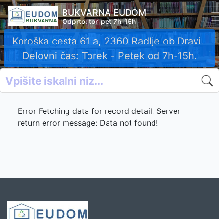
BUKVARNA EUDOM
Odprto: tor-pet 7h-15h
Koroška cesta 61 a, 2360 Radlje ob Dravi.
Delovni čas: Torek - Petek od 7h-15h.
Error Fetching data for record detail. Server
return error message: Data not found!