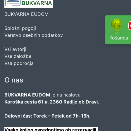
BUKVARNA EUDOM
Splošni pogoji
Varstvo osebnih podatkov
Košarica
Vsi avtorji
Vse založbe
Vsa področja
O nas
BUKVARNA EUDOM
je na naslovu:
Koroška cesta 61 a, 2360 Radlje ob Dravi.
Delovni čas: Torek - Petek od 7h-15h.
Vsako knjigo ovrednotimo ob rezervaciji.