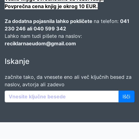
Povprečna cena knjig je okrog 10 EUR.
Za dodatna pojasnila lahko pokličete
na telefon:
041
230 246 ali 040 599 342
Lahko nam tudi pišete na naslov:
reciklarnaeudom@gmail.com
Iskanje
začnite tako, da vnesete eno ali več ključnih besed za
naslov, avtorja ali zadevo
Išči