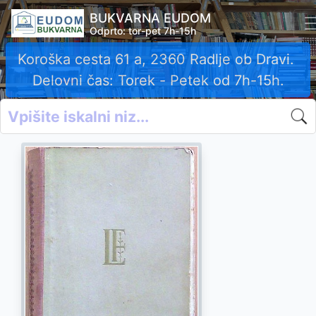
BUKVARNA EUDOM
Odprto: tor-pet 7h-15h
Koroška cesta 61 a, 2360 Radlje ob Dravi.
Delovni čas: Torek - Petek od 7h-15h.