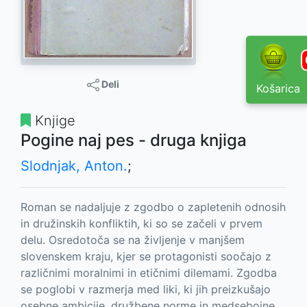
Deli
Košarica
Knjige
Pogine naj pes - druga knjiga
Slodnjak, Anton.
;
Roman se nadaljuje z zgodbo o zapletenih odnosih
in družinskih konfliktih, ki so se začeli v prvem
delu. Osredotoča se na življenje v manjšem
slovenskem kraju, kjer se protagonisti soočajo z
različnimi moralnimi in etičnimi dilemami. Zgodba
se poglobi v razmerja med liki, ki jih preizkušajo
osebne ambicije, družbene norme in medsebojne