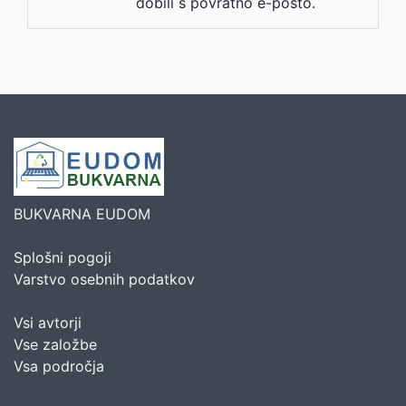
dobili s povratno e-pošto.
BUKVARNA EUDOM
Splošni pogoji
Varstvo osebnih podatkov
Vsi avtorji
Vse založbe
Vsa področja