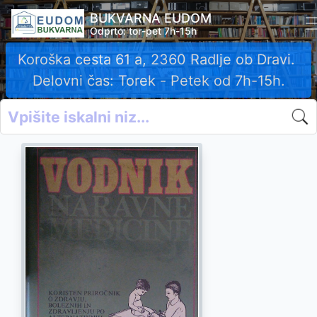
BUKVARNA EUDOM
Odprto: tor-pet 7h-15h
Koroška cesta 61 a, 2360 Radlje ob Dravi.
Delovni čas: Torek - Petek od 7h-15h.