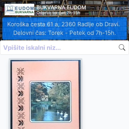
BUKVARNA EUDOM
Odprto: tor-pet 7h-15h
Koroška cesta 61 a, 2360 Radlje ob Dravi.
Delovni čas: Torek - Petek od 7h-15h.