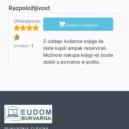
Razpoložljivost
Ohranjenost:

Dodaj v košarico
Z oddajo košarice knjige še
Izvodov:
1
niste kupili ampak rezervirali.
Možnost nakupa knjig(-e) boste
dobili s povratno e-pošto.