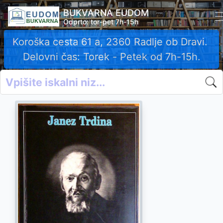
BUKVARNA EUDOM
Odprto: tor-pet 7h-15h
Koroška cesta 61 a, 2360 Radlje ob Dravi.
Delovni čas: Torek - Petek od 7h-15h.