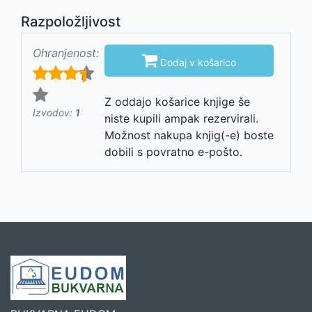
Razpoložljivost
Ohranjenost:

Dodaj v košarico
Z oddajo košarice knjige še
Izvodov:
1
niste kupili ampak rezervirali.
Možnost nakupa knjig(-e) boste
dobili s povratno e-pošto.