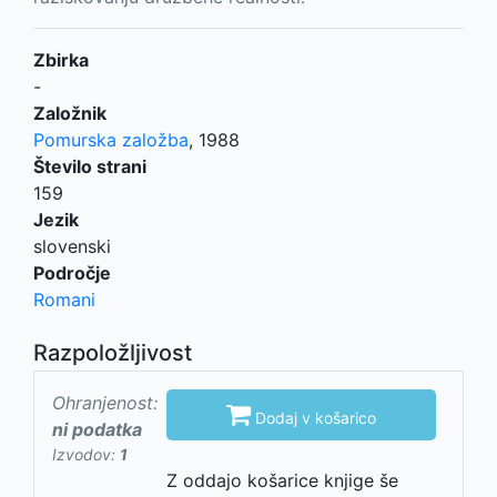
Zbirka
-
Založnik
Pomurska založba
,
1988
Število strani
159
Jezik
slovenski
Področje
Romani
Razpoložljivost
Ohranjenost:

Dodaj v košarico
ni podatka
Izvodov:
1
Z oddajo košarice knjige še