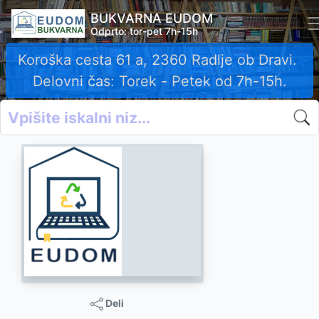
BUKVARNA EUDOM
Odprto: tor-pet 7h-15h
Koroška cesta 61 a, 2360 Radlje ob Dravi.
Delovni čas: Torek - Petek od 7h-15h.
Deli