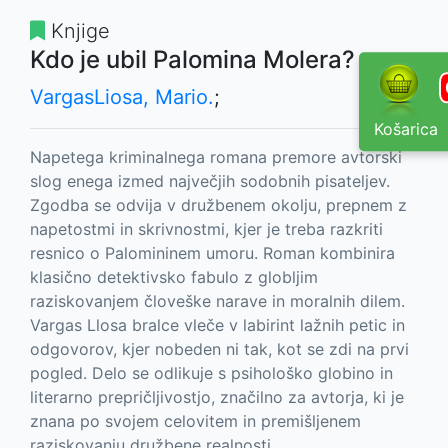
Knjige
Kdo je ubil Palomina Molera?
VargasLiosa, Mario.
;
Košarica
Napetega kriminalnega romana premore avtorski
slog enega izmed največjih sodobnih pisateljev.
Zgodba se odvija v družbenem okolju, prepnem z
napetostmi in skrivnostmi, kjer je treba razkriti
resnico o Palomininem umoru. Roman kombinira
klasično detektivsko fabulo z globljim
raziskovanjem človeške narave in moralnih dilem.
Vargas Llosa bralce vleče v labirint lažnih petic in
odgovorov, kjer nobeden ni tak, kot se zdi na prvi
pogled. Delo se odlikuje s psihološko globino in
literarno prepričljivostjo, značilno za avtorja, ki je
znana po svojem celovitem in premišljenem
raziskovanju družbene realnosti.