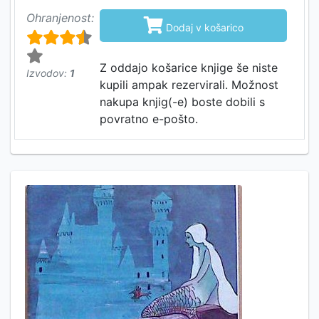
Ohranjenost:

Dodaj v košarico
Z oddajo košarice knjige še niste
Izvodov:
1
kupili ampak rezervirali. Možnost
nakupa knjig(-e) boste dobili s
povratno e-pošto.