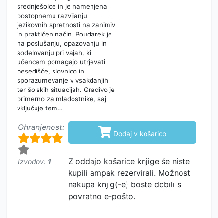
srednješolce in je namenjena
postopnemu razvijanju
jezikovnih spretnosti na zanimiv
in praktičen način. Poudarek je
na poslušanju, opazovanju in
sodelovanju pri vajah, ki
učencem pomagajo utrjevati
besedišče, slovnico in
sporazumevanje v vsakdanjih
ter šolskih situacijah. Gradivo je
primerno za mladostnike, saj
vključuje tem…
Ohranjenost:

Dodaj v košarico
Z oddajo košarice knjige še niste
Izvodov:
1
kupili ampak rezervirali. Možnost
nakupa knjig(-e) boste dobili s
povratno e-pošto.