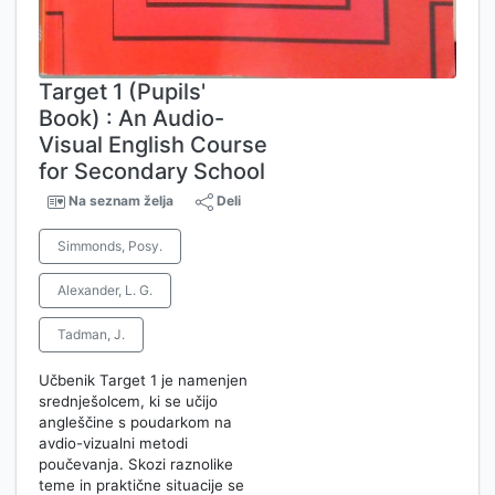
Target 1 (Pupils'
Book) : An Audio-
Visual English Course
for Secondary School
Na seznam želja
Deli
Simmonds, Posy.
Alexander, L. G.
Tadman, J.
Učbenik Target 1 je namenjen
srednješolcem, ki se učijo
angleščine s poudarkom na
avdio-vizualni metodi
poučevanja. Skozi raznolike
teme in praktične situacije se