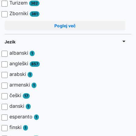
Turizem
362
Zborniki
361
Poglej več
Jezik
albanski
1
angleški
857
arabski
1
armenski
1
češki
17
danski
1
esperanto
1
finski
1