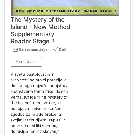
The Mystery of the
Island - New Method
Supplementary
Reader Stage 2
Na seznam želja
Deli
Verne, Jules.
V svetu pustolovščin in
skrivnosti se bralci potopijo v
delo enega največjih mojstrov
znanstvene fantastike, Julesa
Verna. Knjiga "The Mystery of
the Island" je del zbirke, ki
ponuja zanimive in poučne
zgodbe za mlade bralce. S
svojimi razburljivimi zapleti in
nepozabnimi liki spodbuja
domišljijo ter raziskovanje