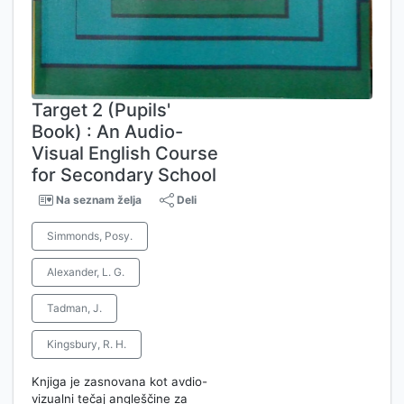
Target 2 (Pupils'
Book) : An Audio-
Visual English Course
for Secondary School
Na seznam želja
Deli
Simmonds, Posy.
Alexander, L. G.
Tadman, J.
Kingsbury, R. H.
Knjiga je zasnovana kot avdio-
vizualni tečaj angleščine za