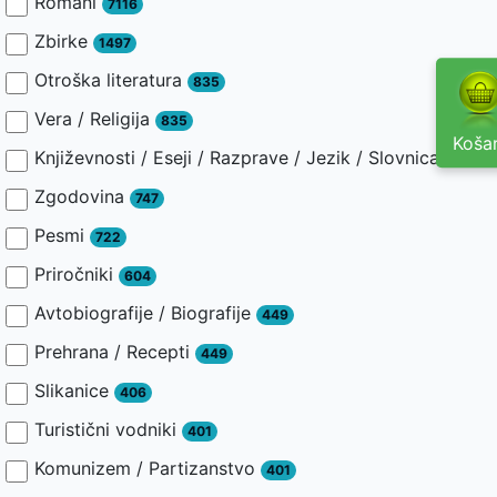
Romani
7116
Zbirke
1497
Otroška literatura
835
Vera / Religija
835
Košar
Književnosti / Eseji / Razprave / Jezik / Slovnica / Slav
Zgodovina
747
Pesmi
722
Priročniki
604
Avtobiografije / Biografije
449
Prehrana / Recepti
449
Slikanice
406
Turistični vodniki
401
Komunizem / Partizanstvo
401