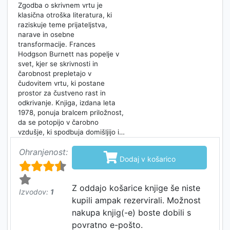
Zgodba o skrivnem vrtu je
klasična otroška literatura, ki
raziskuje teme prijateljstva,
narave in osebne
transformacije. Frances
Hodgson Burnett nas popelje v
svet, kjer se skrivnosti in
čarobnost prepletajo v
čudovitem vrtu, ki postane
prostor za čustveno rast in
odkrivanje. Knjiga, izdana leta
1978, ponuja bralcem priložnost,
da se potopijo v čarobno
vzdušje, ki spodbuja domišljijo i…
Ohranjenost:

Dodaj v košarico
Z oddajo košarice knjige še niste
Izvodov:
1
kupili ampak rezervirali. Možnost
nakupa knjig(-e) boste dobili s
povratno e-pošto.