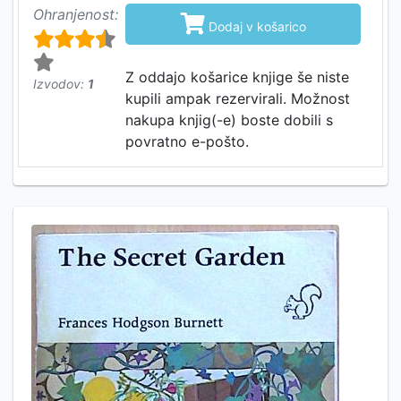
Ohranjenost:

Dodaj v košarico
Z oddajo košarice knjige še niste
Izvodov:
1
kupili ampak rezervirali. Možnost
nakupa knjig(-e) boste dobili s
povratno e-pošto.