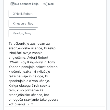
Na seznam želja
Deli
O'Neill, Robert.
Kingsbury, Roy.
Yeadon, Tony.
Ta učbenik je zasnovan za
srednješolske učence, ki želijo
izboljšati svoje znanje
angleščine. Avtorji Robert
O'Neill, Roy Kingsbury in Tony
Yeadon ponujajo celovit pristop
k učenju jezika, ki vključuje
različne vaje in naloge, ki
spodbujajo aktivno učenje.
Knjiga obsega širok spekter
tem, ki so primerne za
srednješolske učence, kar
omogoča razvijanje tako govora
kot pisanja. Z iz…