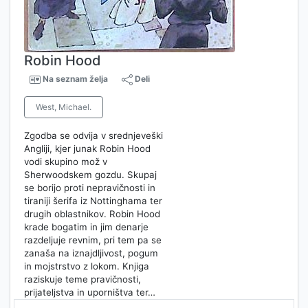
Robin Hood
Na seznam želja
Deli
West, Michael.
Zgodba se odvija v srednjeveški
Angliji, kjer junak Robin Hood
vodi skupino mož v
Sherwoodskem gozdu. Skupaj
se borijo proti nepravičnosti in
tiraniji šerifa iz Nottinghama ter
drugih oblastnikov. Robin Hood
krade bogatim in jim denarje
razdeljuje revnim, pri tem pa se
zanaša na iznajdljivost, pogum
in mojstrstvo z lokom. Knjiga
raziskuje teme pravičnosti,
prijateljstva in uporništva ter…