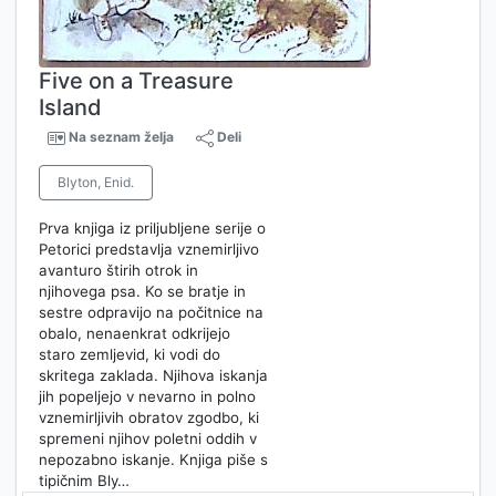
Five on a Treasure
Island
Na seznam želja
Deli
Blyton, Enid.
Prva knjiga iz priljubljene serije o
Petorici predstavlja vznemirljivo
avanturo štirih otrok in
njihovega psa. Ko se bratje in
sestre odpravijo na počitnice na
obalo, nenaenkrat odkrijejo
staro zemljevid, ki vodi do
skritega zaklada. Njihova iskanja
jih popeljejo v nevarno in polno
vznemirljivih obratov zgodbo, ki
spremeni njihov poletni oddih v
nepozabno iskanje. Knjiga piše s
tipičnim Bly…