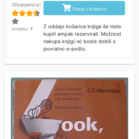
Ohranjenost:

Dodaj v košarico
Z oddajo košarice knjige še niste
Izvodov:
1
kupili ampak rezervirali. Možnost
nakupa knjig(-e) boste dobili s
povratno e-pošto.