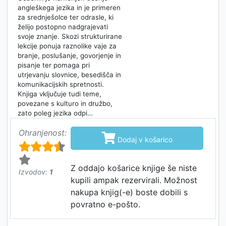
angleškega jezika in je primeren
za srednješolce ter odrasle, ki
želijo postopno nadgrajevati
svoje znanje. Skozi strukturirane
lekcije ponuja raznolike vaje za
branje, poslušanje, govorjenje in
pisanje ter pomaga pri
utrjevanju slovnice, besedišča in
komunikacijskih spretnosti.
Knjiga vključuje tudi teme,
povezane s kulturo in družbo,
zato poleg jezika odpi…
Ohranjenost:

Dodaj v košarico
Z oddajo košarice knjige še niste
Izvodov:
1
kupili ampak rezervirali. Možnost
nakupa knjig(-e) boste dobili s
povratno e-pošto.