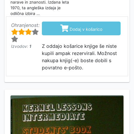
narave in znanosti. Izdana leta
1970, ta angleška izdaja je
odlična izbira …
Ohranjenost:

Dodaj v košarico
Z oddajo košarice knjige še niste
Izvodov:
1
kupili ampak rezervirali. Možnost
nakupa knjig(-e) boste dobili s
povratno e-pošto.