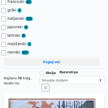
francoski
95
grški
1
italijanski
115
japonski
3
latinski
9
madžarski
1
nemški
971
Poglej več
Razvrsti po
Akcija
Najdeno
10
knjig.
Iskalni niz: