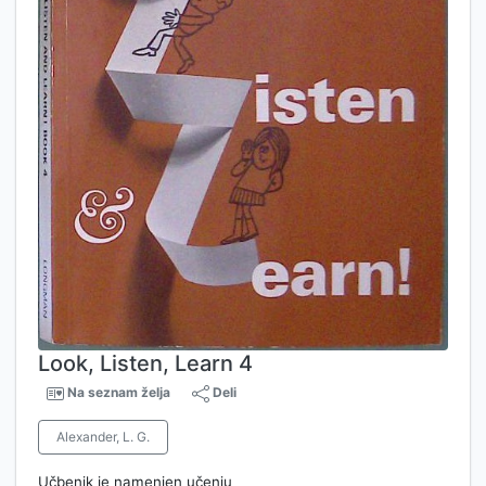
Look, Listen, Learn 4
Na seznam želja
Deli
Alexander, L. G.
Učbenik je namenjen učenju