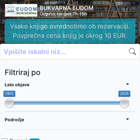
BUKVARNA EUDOM
Odprto: tor-pet 7h-15h
Vsako knjigo ovrednotimo ob rezervaciji.
Povprečna cena knjig je okrog 10 EUR.
Filtriraj po
Leto objave
1901
2026
Področje