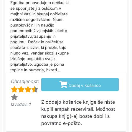
Zgodba pripoveduje o dečku, ki
se spoprijatelji z osličkom v
majhni vasi in skupaj doživljata
različne dogodivščine. Njuni
pustolovščini jih naučijo
pomembnih življenjskih lekcij o
prijateljstvu, zaupanju in
pogumu. Deček in osliček se
soočata z izzivi, ki preizkušajo
njuno vez, vendar skozi skupne
izkušnje poglobita svoje
prijateljstvo. Zgodba je polna
topline in humorja, hkrati…
Ohranjenost:

Dodaj v košarico
Z oddajo košarice knjige še niste
Izvodov:
1
kupili ampak rezervirali. Možnost
nakupa knjig(-e) boste dobili s
povratno e-pošto.