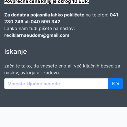
Povprečna cena knjig je okrog 10 EUR.
Za dodatna pojasnila lahko pokličete
na telefon:
041
230 246 ali 040 599 342
Lahko nam tudi pišete na naslov:
reciklarnaeudom@gmail.com
Iskanje
začnite tako, da vnesete eno ali več ključnih besed za
naslov, avtorja ali zadevo
Išči