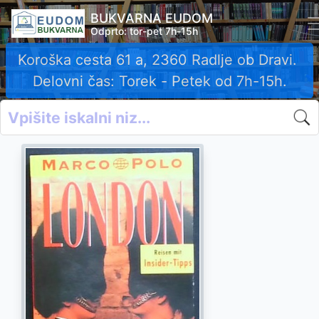
BUKVARNA EUDOM
Odprto: tor-pet 7h-15h
Koroška cesta 61 a, 2360 Radlje ob Dravi.
Delovni čas: Torek - Petek od 7h-15h.