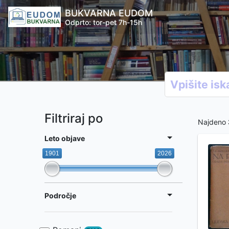
BUKVARNA EUDOM
Odprto: tor-pet 7h-15h
Filtriraj po
Najdeno
Leto objave
1901
2026
Področje