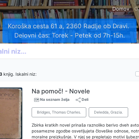
Domov
O
Koroška cesta 61 a, 2360 Radlje ob Dravi.
Delovni čas: Torek - Petek od 7h-15h.
3
knjig. Iskalni niz:
Na pomoč! - Novele
Na seznam želja
Deli
Bridges, Thomas Charles.
Deledda, Grazia.
Zbirka kratkih novel prinaša raznoliko berivo dveh avtor
posamezne zgodbe osvetljujeta človeške odnose, notra
moralne preizkušnje. V njej se prepletajo motivi ljubezn