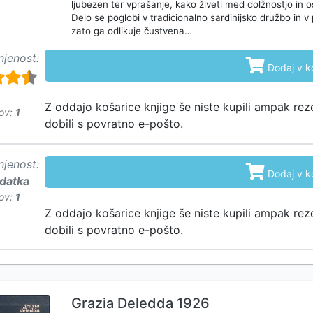
ljubezen ter vprašanje, kako živeti med dolžnostjo in o
Delo se poglobi v tradicionalno sardinijsko družbo in v p
zato ga odlikuje čustvena…
njenost:

Dodaj v k
Z oddajo košarice knjige še niste kupili ampak rez
ov:
1
dobili s povratno e-pošto.
njenost:

Dodaj v k
odatka
ov:
1
Z oddajo košarice knjige še niste kupili ampak rez
dobili s povratno e-pošto.
Grazia Deledda 1926