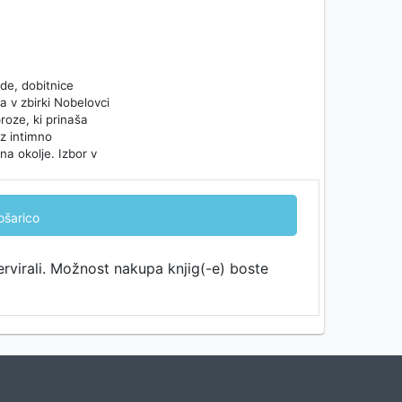
de, dobitnice
a v zbirki Nobelovci
oze, ki prinaša
 z intimno
a okolje. Izbor v
ošarico
ervirali. Možnost nakupa knjig(-e) boste