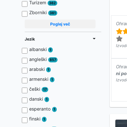
Turizem
362
Zborniki
361
Ohra
Poglej več
Jezik
Izvod
albanski
1
angleški
857
Ohra
arabski
1
ni p
armenski
1
Izvod
češki
17
danski
1
esperanto
1
finski
1