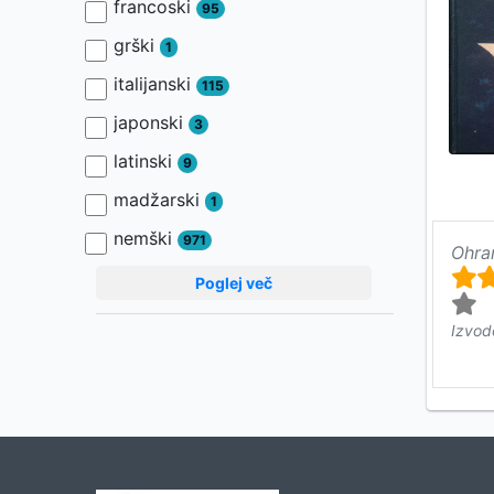
francoski
95
grški
1
italijanski
115
japonski
3
latinski
9
madžarski
1
nemški
971
Ohra
Poglej več
Izvod