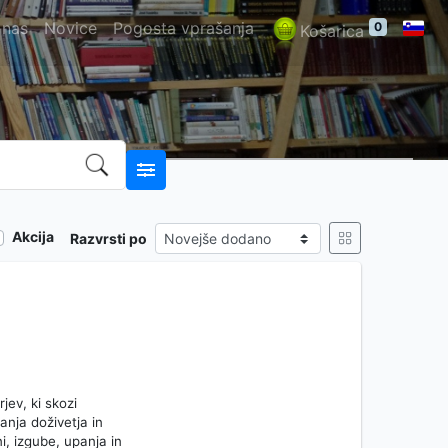
 nas
Novice
Pogosta vprašanja
0
Košarica
Akcija
Razvrsti po
jev, ki skozi
nja doživetja in
i, izgube, upanja in