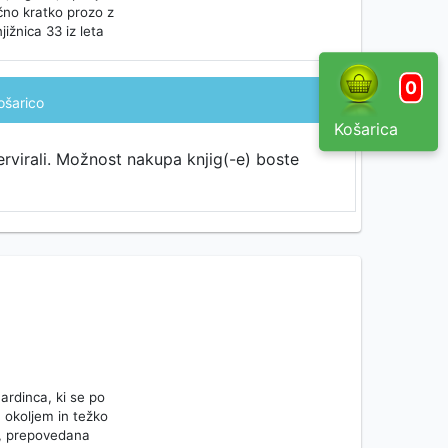
ično kratko prozo z
jižnica 33 iz leta
0
ošarico
Košarica
ervirali. Možnost nakupa knjig(-e) boste
ardinca, ki se po
 okoljem in težko
de, prepovedana