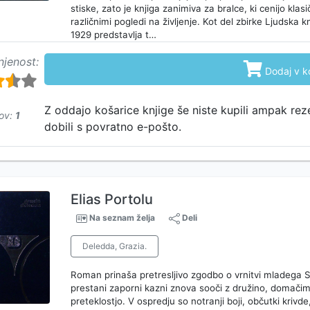
stiske, zato je knjiga zanimiva za bralce, ki cenijo klas
različnimi pogledi na življenje. Kot del zbirke Ljudska kn
1929 predstavlja t…
njenost:

Dodaj v k
750
Z oddajo košarice knjige še niste kupili ampak rez
ov:
1
dobili s povratno e-pošto.
Elias Portolu
Na seznam želja
Deli
Deledda, Grazia.
Roman prinaša pretresljivo zgodbo o vrnitvi mladega S
prestani zaporni kazni znova sooči z družino, domačim
preteklostjo. V ospredju so notranji boji, občutki kriv