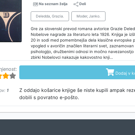
Na seznam želja
Deli
Deledda, Grazia.
Moder, Janko.
Gre za slovenski prevod romana avtorice Grazie Deled
Nobelove nagrade za literaturo leta 1926. Knjiga je izšl
20 in sodi med pomembnejša dela klasične evropske pr
vpogled v avoričin značilen literarni svet, zaznamovan
psihologijo, družbenimi odnosi in močno navezanostjo n
zbirki Nobelovci nakazuje kakovostno knji…
njenost:

Dodaj v k
Z oddajo košarice knjige še niste kupili ampak rez
ov:
1
dobili s povratno e-pošto.