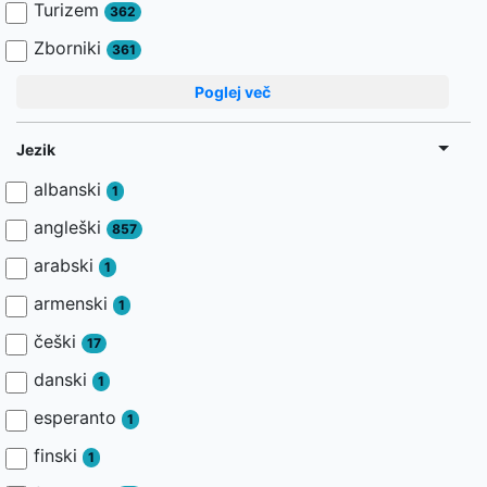
Turizem
362
Zborniki
361
Poglej več
Jezik
albanski
1
angleški
857
arabski
1
armenski
1
češki
17
danski
1
esperanto
1
finski
1