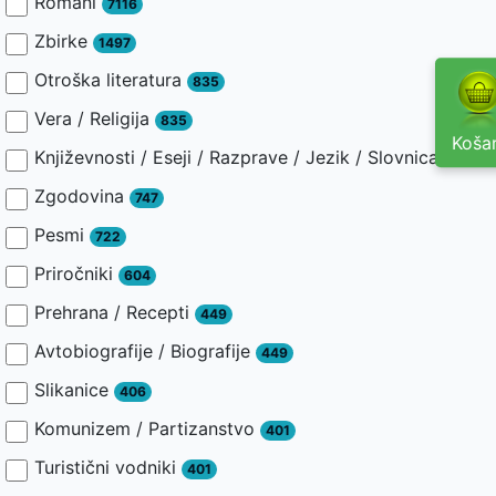
Romani
7116
Zbirke
1497
Otroška literatura
835
Vera / Religija
835
Košar
Književnosti / Eseji / Razprave / Jezik / Slovnica / Slav
Zgodovina
747
Pesmi
722
Priročniki
604
Prehrana / Recepti
449
Avtobiografije / Biografije
449
Slikanice
406
Komunizem / Partizanstvo
401
Turistični vodniki
401