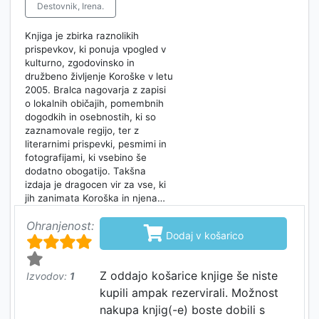
Destovnik, Irena.
Knjiga je zbirka raznolikih
prispevkov, ki ponuja vpogled v
kulturno, zgodovinsko in
družbeno življenje Koroške v letu
2005. Bralca nagovarja z zapisi
o lokalnih običajih, pomembnih
dogodkih in osebnostih, ki so
zaznamovale regijo, ter z
literarnimi prispevki, pesmimi in
fotografijami, ki vsebino še
dodatno obogatijo. Takšna
izdaja je dragocen vir za vse, ki
jih zanimata Koroška in njena…
Ohranjenost:

Dodaj v košarico
Z oddajo košarice knjige še niste
Izvodov:
1
kupili ampak rezervirali. Možnost
nakupa knjig(-e) boste dobili s