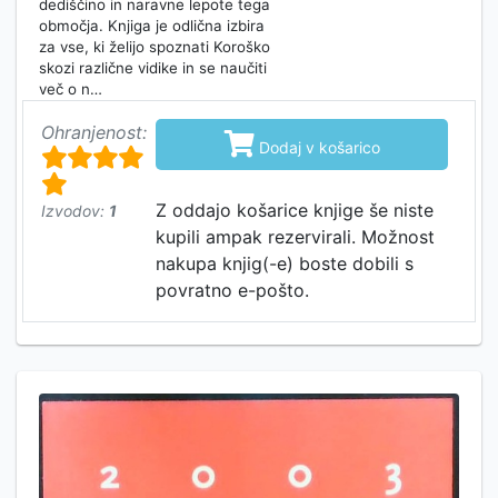
dediščino in naravne lepote tega
območja. Knjiga je odlična izbira
za vse, ki želijo spoznati Koroško
skozi različne vidike in se naučiti
več o n…
Ohranjenost:

Dodaj v košarico
Z oddajo košarice knjige še niste
Izvodov:
1
kupili ampak rezervirali. Možnost
nakupa knjig(-e) boste dobili s
povratno e-pošto.