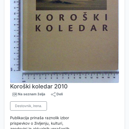
Koroški koledar 2010
Na seznam želja
Deli
Destovnik, Irena.
Publikacija prinaša raznolik izbor
prispevkov o življenju, kulturi,
zgodovini in aktualnih vprašanjih