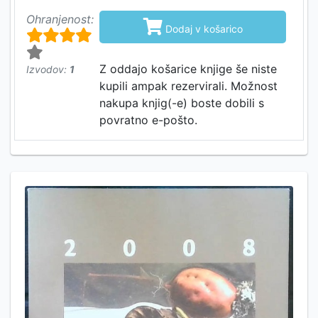
Ohranjenost:

Dodaj v košarico
Z oddajo košarice knjige še niste
Izvodov:
1
kupili ampak rezervirali. Možnost
nakupa knjig(-e) boste dobili s
povratno e-pošto.