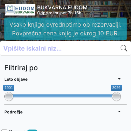
BUKVARNA EUDOM
Odprto: tor-pet 7h-15h
Vsako knjigo ovrednotimo ob rezervaciji.
Povprečna cena knjig je okrog 10 EUR.
Filtriraj po
Leto objave
1901
2026
Področje