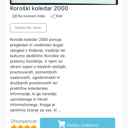
Koroški koledar 2000
Na seznam želja
Deli
Destovnik, Irena.
Koroški koledar 2000 ponuja
pregleden in vsebinsko bogat
vpogled v življenje, tradicijo ter
kulturno dediščino Koroške ob
prelomu tisočletja. V njem so
zbrani zapisi o lokalnih običajih,
praznovanjih, pomembnih
osebnostih, zgodovinskih in
družbenih posebnostih ter
praktične koledarske
informacije, ki ga naredijo
uporabnega in hkrati
informativnega. Knjiga je
zanimivo branje za vse, ki …
Ohranjenost:

Dodaj v košarico