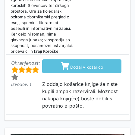
koroških Slovencev ter širšega
prostora. Gre za koledarski
oziroma zbornikarski pregled z
eseji, spomini, literarnimi
besedili in informativnimi zapisi.
Ker delo ni roman, nima
glavnega junaka; v ospredju so
skupnost, posamezni ustvarjalci,
pričevalci in kraji Koroške.
Ohranjenost:

Dodaj v košarico
Z oddajo košarice knjige še niste
Izvodov:
1
kupili ampak rezervirali. Možnost
nakupa knjig(-e) boste dobili s
povratno e-pošto.