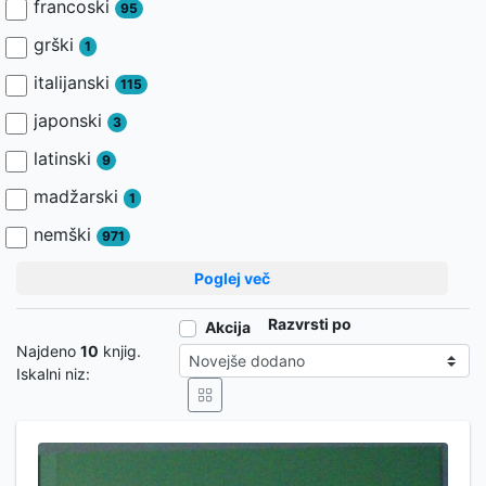
francoski
95
grški
1
italijanski
115
japonski
3
latinski
9
madžarski
1
nemški
971
Poglej več
Razvrsti po
Akcija
Najdeno
10
knjig.
Iskalni niz: