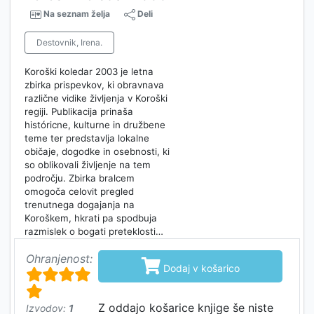
Na seznam želja
Deli
Destovnik, Irena.
Koroški koledar 2003 je letna
zbirka prispevkov, ki obravnava
različne vidike življenja v Koroški
regiji. Publikacija prinaša
históricne, kulturne in družbene
teme ter predstavlja lokalne
običaje, dogodke in osebnosti, ki
so oblikovali življenje na tem
področju. Zbirka bralcem
omogoča celovit pregled
trenutnega dogajanja na
Koroškem, hkrati pa spodbuja
razmislek o bogati preteklosti…
Ohranjenost:

Dodaj v košarico
Z oddajo košarice knjige še niste
Izvodov:
1