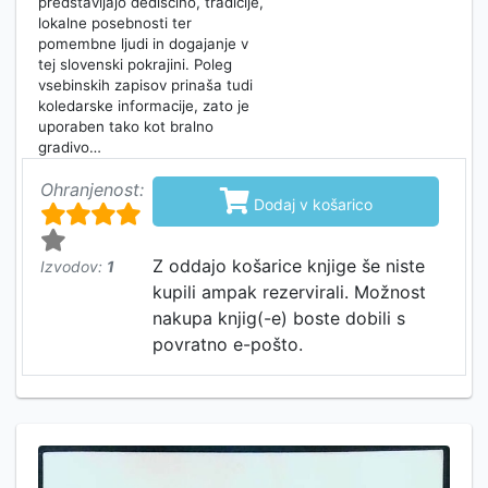
predstavljajo dediščino, tradicije,
lokalne posebnosti ter
pomembne ljudi in dogajanje v
tej slovenski pokrajini. Poleg
vsebinskih zapisov prinaša tudi
koledarske informacije, zato je
uporaben tako kot bralno
gradivo…
Ohranjenost:

Dodaj v košarico
Z oddajo košarice knjige še niste
Izvodov:
1
kupili ampak rezervirali. Možnost
nakupa knjig(-e) boste dobili s
povratno e-pošto.