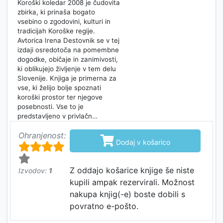
Koroški koledar 2008 je čudovita
zbirka, ki prinaša bogato
vsebino o zgodovini, kulturi in
tradicijah Koroške regije.
Avtorica Irena Destovnik se v tej
izdaji osredotoča na pomembne
dogodke, običaje in zanimivosti,
ki oblikujejo življenje v tem delu
Slovenije. Knjiga je primerna za
vse, ki želijo bolje spoznati
koroški prostor ter njegove
posebnosti. Vse to je
predstavljeno v privlačn…
Ohranjenost:

Dodaj v košarico
Z oddajo košarice knjige še niste
Izvodov:
1
kupili ampak rezervirali. Možnost
nakupa knjig(-e) boste dobili s
povratno e-pošto.