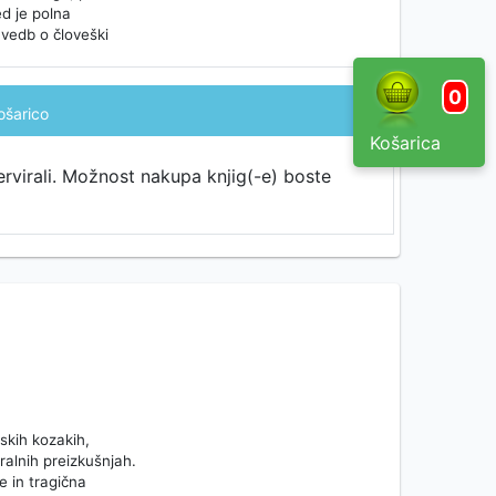
ed je polna
avedb o človeški
0
ošarico
Košarica
ervirali. Možnost nakupa knjig(-e) boste
skih kozakih,
ralnih preizkušnjah.
e in tragična