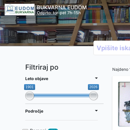
BUKVARNA EUDOM
Odprto: tor-pet 7h-15h
Filtriraj po
Najdeno
Leto objave
1901
2026
Področje