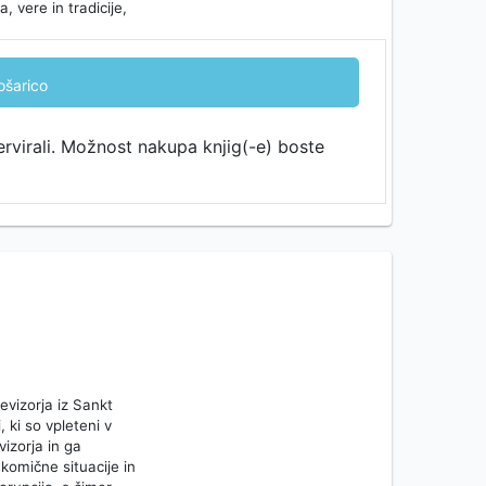
 vere in tradicije,
ošarico
ervirali. Možnost nakupa knjig(-e) boste
vizorja iz Sankt
 ki so vpleteni v
izorja in ga
 komične situacije in