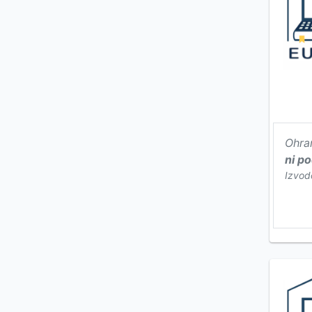
Ohra
ni p
Izvod