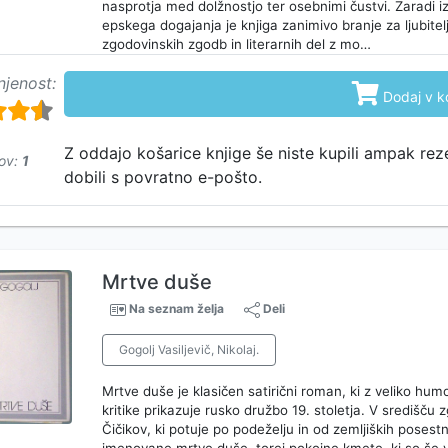
nasprotja med dolžnostjo ter osebnimi čustvi. Zaradi iz
epskega dogajanja je knjiga zanimivo branje za ljubitelj
zgodovinskih zgodb in literarnih del z mo…
njenost:

Dodaj v k
Z oddajo košarice knjige še niste kupili ampak rez
ov:
1
dobili s povratno e-pošto.
Mrtve duše
Na seznam želja
Deli
Gogolj Vasiljevič, Nikolaj.
Mrtve duše je klasičen satirični roman, ki z veliko hum
kritike prikazuje rusko družbo 19. stoletja. V središču 
Čičikov, ki potuje po podeželju in od zemljiških poses