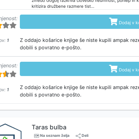
zmedo Gogolj razkriva človeško neumnost, pohlep in ko
kritizira družbene razmere tist…
njenost:

Dodaj v k
Z oddajo košarice knjige še niste kupili ampak rez
ov:
1
dobili s povratno e-pošto.
njenost:

Dodaj v k
Z oddajo košarice knjige še niste kupili ampak rez
ov:
1
dobili s povratno e-pošto.
Taras bulba
Na seznam želja
Deli