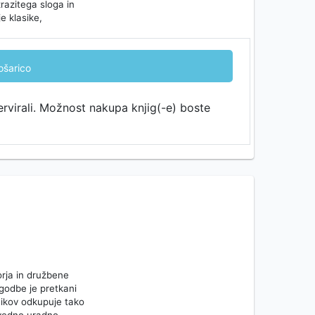
razitega sloga in
e klasike,
ošarico
ervirali. Možnost nakupa knjig(-e) boste
orja in družbene
zgodbe je pretkani
tnikov odkupuje tako