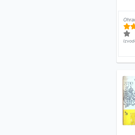
Ohra
Izvod