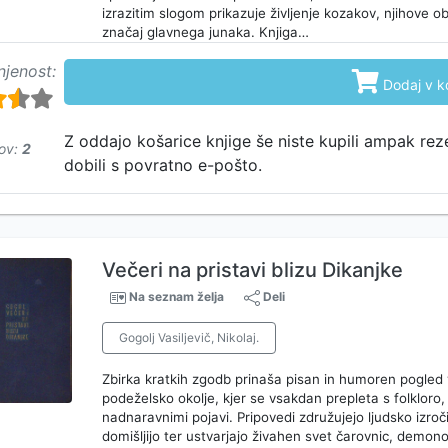
izrazitim slogom prikazuje življenje kozakov, njihove ob
značaj glavnega junaka. Knjiga…
njenost:

Dodaj v k
Z oddajo košarice knjige še niste kupili ampak rez
ov:
2
dobili s povratno e-pošto.
Večeri na pristavi blizu Dikanjke
Na seznam želja
Deli
Gogolj Vasiljevič, Nikolaj.
Zbirka kratkih zgodb prinaša pisan in humoren pogled 
podeželsko okolje, kjer se vsakdan prepleta s folkloro,
nadnaravnimi pojavi. Pripovedi združujejo ljudsko izročil
domišljijo ter ustvarjajo živahen svet čarovnic, demon