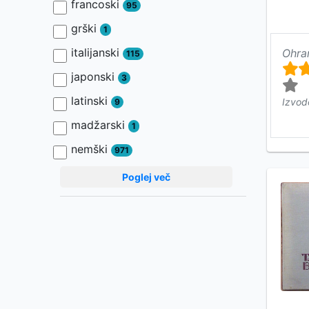
francoski
95
grški
1
italijanski
Ohra
115
japonski
3
latinski
Izvod
9
madžarski
1
nemški
971
Poglej več