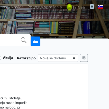
 nas
Novice
Pogosta vprašanja
0
Košarica
Akcija
Razvrsti po
ci 19. stoletja,
anje ruske imperije.
no nalogo, pri