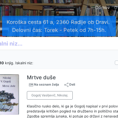
Domov
O
Vsako knjigo ovrednotimo ob rezervaciji.
Povprečna cena knjig je okrog 10 EUR.
10
knjig. Iskalni niz:
Mrtve duše
Na seznam želja
Deli
Gogolj Vasiljevič, Nikolaj.
Klasično rusko delo, ki ga je Gogolj napisal v prvi polovi
predstavlja kritičen pogled na družbeno in politično st
Zgodba spremlja junaka, ki potuje po državi z nenavad