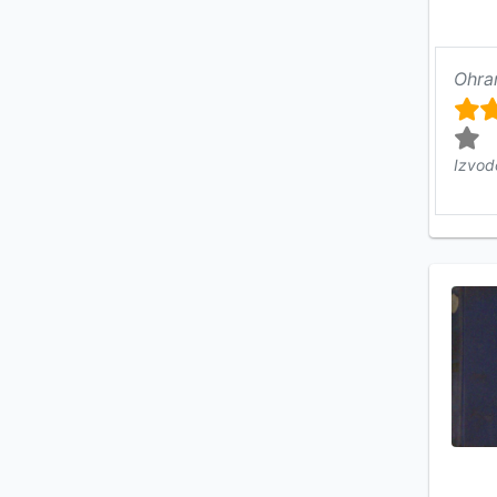
Ohra
Izvod