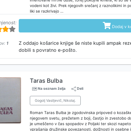
imenovane mrtve duše, torej pokojne kmete, ki so še
vodeni kot živi. Prek njegovih srečanj z raznolikimi in
liki se razkrivajo …
njenost:

Dodaj v k
Z oddajo košarice knjige še niste kupili ampak rez
ov:
1
dobili s povratno e-pošto.
Taras Bulba
Na seznam želja
Deli
Gogolj Vasiljevič, Nikolaj.
Roman Taras Bulba je zgodovinska pripoved o kozaške
njegovem svetu, prežetem z boji, častjo in zvestobo d
je umeščeno v čas spopadov z Poljaki ter skozi napet
vprašanja družinske povezanosti, dolžnosti in osebne i