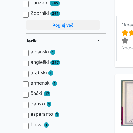
Turizem
362
Zborniki
361
Ohra
Poglej več
Jezik
Izvod
albanski
1
angleški
857
arabski
1
armenski
1
češki
17
danski
1
esperanto
1
finski
1