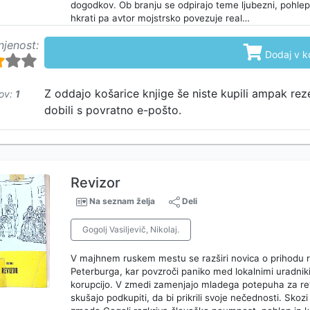
dogodkov. Ob branju se odpirajo teme ljubezni, pohlepa,
hkrati pa avtor mojstrsko povezuje real…
njenost:

Dodaj v k
Z oddajo košarice knjige še niste kupili ampak rez
ov:
1
dobili s povratno e-pošto.
Revizor
Na seznam želja
Deli
Gogolj Vasiljevič, Nikolaj.
V majhnem ruskem mestu se razširi novica o prihodu re
Peterburga, kar povzroči paniko med lokalnimi uradniki,
korupcijo. V zmedi zamenjajo mladega potepuha za rev
skušajo podkupiti, da bi prikrili svoje nečednosti. Skozi