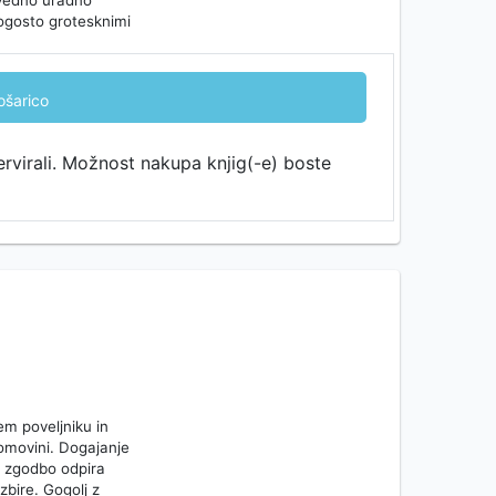
 vedno uradno
 pogosto grotesknimi
ošarico
ervirali. Možnost nakupa knjig(-e) boste
m poveljniku in
omovini. Dogajanje
o zgodbo odpira
zbire. Gogolj z