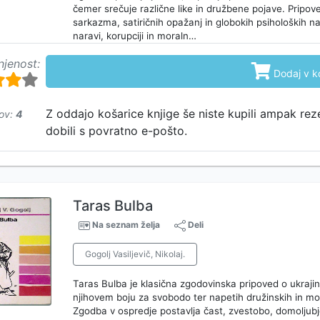
čemer srečuje različne like in družbene pojave. Pripov
sarkazma, satiričnih opažanj in globokih psiholoških n
naravi, korupciji in moraln…
njenost:

Dodaj v k
750
Z oddajo košarice knjige še niste kupili ampak rez
ov:
4
dobili s povratno e-pošto.
Taras Bulba
Na seznam želja
Deli
Gogolj Vasiljevič, Nikolaj.
Taras Bulba je klasična zgodovinska pripoved o ukrajin
njihovem boju za svobodo ter napetih družinskih in mo
Zgodba v ospredje postavlja čast, zvestobo, domoljubj