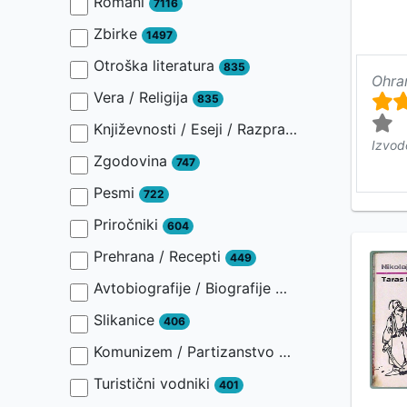
Romani
7116
Zbirke
1497
Otroška literatura
835
Ohra
Vera / Religija
835
Književnosti / Eseji / Razprave / Jezik / Slovnica / Slavistika
Izvod
Zgodovina
747
Pesmi
722
Priročniki
604
Prehrana / Recepti
449
Avtobiografije / Biografije
449
Slikanice
406
Komunizem / Partizanstvo
401
Turistični vodniki
401