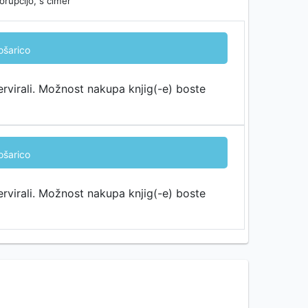
rupcijo, s čimer
ošarico
ervirali. Možnost nakupa knjig(-e) boste
ošarico
ervirali. Možnost nakupa knjig(-e) boste