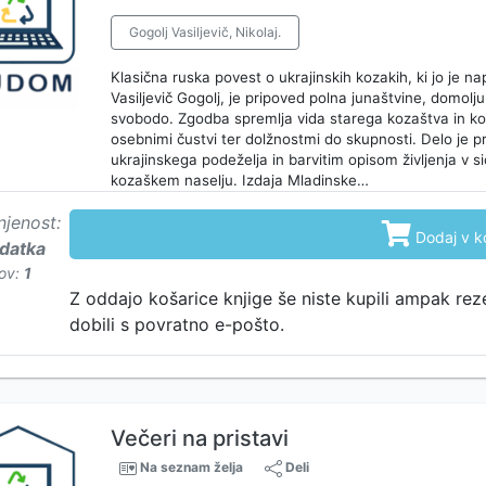
Gogolj Vasiljevič, Nikolaj.
Klasična ruska povest o ukrajinskih kozakih, ki jo je nap
Vasiljevič Gogolj, je pripoved polna junaštvine, domolju
svobodo. Zgodba spremlja vida starega kozaštva in ko
osebnimi čustvi ter dolžnostmi do skupnosti. Delo je pr
ukrajinskega podeželja in barvitim opisom življenja v 
kozaškem naselju. Izdaja Mladinske…
njenost:

Dodaj v k
odatka
ov:
1
Z oddajo košarice knjige še niste kupili ampak rez
dobili s povratno e-pošto.
Večeri na pristavi
Na seznam želja
Deli