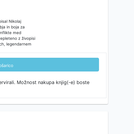
isal Nikolaj
bja in boja za
nflikte med
epleteno z živopisi
sich, legendarnem
ošarico
ervirali. Možnost nakupa knjig(-e) boste