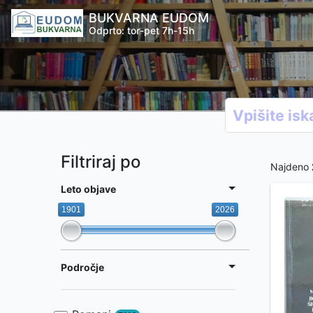
BUKVARNA EUDOM
Odprto: tor-pet 7h-15h
Filtriraj po
Najdeno
Leto objave
1901
2026
Področje