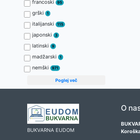
francoski
95
grški
1
italijanski
115
japonski
3
latinski
9
madžarski
1
nemški
971
Poglej več
O na
BUKVA
BUKVARNA EUDOM
Koroška