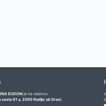
s
RNA EUDOM
je na naslovu:
z
 cesta 61 a, 2360 Radlje ob Dravi.
b