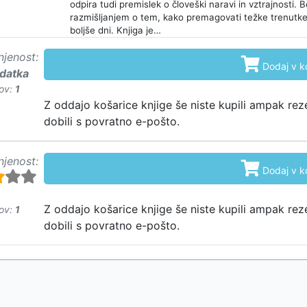
odpira tudi premislek o človeški naravi in vztrajnosti. 
razmišljanjem o tem, kako premagovati težke trenutke 
boljše dni. Knjiga je…
njenost:

Dodaj v k
odatka
ov:
1
Z oddajo košarice knjige še niste kupili ampak rez
dobili s povratno e-pošto.
njenost:

Dodaj v k
Z oddajo košarice knjige še niste kupili ampak rez
ov:
1
dobili s povratno e-pošto.