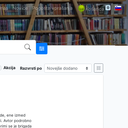
 nas
Novice
Pogosta vprašanja
0
Košarica
Akcija
Razvrsti po
ade, ene izmed
i. Avtor podrobno
erimi se je brigada