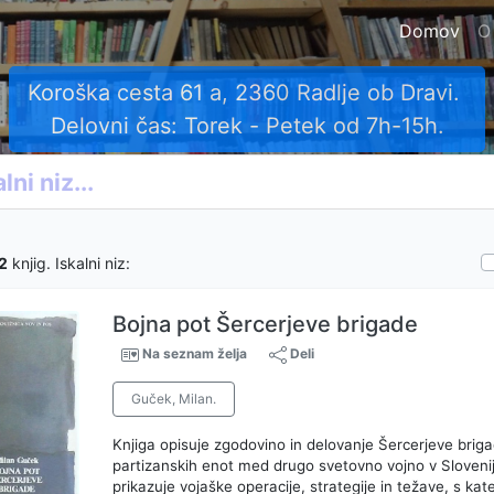
Domov
O
Koroška cesta 61 a, 2360 Radlje ob Dravi.
Delovni čas: Torek - Petek od 7h-15h.
2
knjig. Iskalni niz:
Bojna pot Šercerjeve brigade
Na seznam želja
Deli
Guček, Milan.
Knjiga opisuje zgodovino in delovanje Šercerjeve brig
partizanskih enot med drugo svetovno vojno v Slovenij
prikazuje vojaške operacije, strategije in težave, s kat