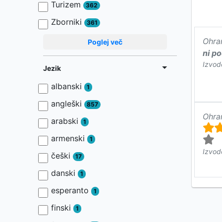
Turizem
362
Zborniki
361
Ohra
Poglej več
ni p
Izvod
Jezik
albanski
1
angleški
857
Ohra
arabski
1
armenski
1
Izvod
češki
17
danski
1
esperanto
1
finski
1