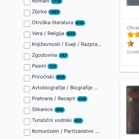
Romani
7116
Zbirke
1497
Otroška literatura
835
Ohra
Vera / Religija
835
Književnosti / Eseji / Razprave / Jezik / Slovnica / Slavistika
Izvod
Zgodovina
747
Pesmi
722
Priročniki
604
Avtobiografije / Biografije
449
Prehrana / Recepti
449
Slikanice
406
Turistični vodniki
401
Komunizem / Partizanstvo
401