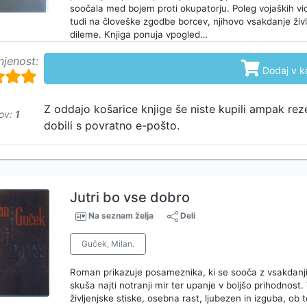
soočala med bojem proti okupatorju. Poleg vojaških vi
tudi na človeške zgodbe borcev, njihovo vsakdanje živl
dileme. Knjiga ponuja vpogled…
njenost:

Dodaj v k
750
Z oddajo košarice knjige še niste kupili ampak rez
ov:
1
dobili s povratno e-pošto.
Jutri bo vse dobro
Na seznam želja
Deli
Guček, Milan.
Roman prikazuje posameznika, ki se sooča z vsakdanji
skuša najti notranji mir ter upanje v boljšo prihodnost.
življenjske stiske, osebna rast, ljubezen in izguba, ob