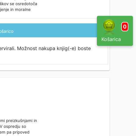
dikov se osredotoča
jenje in moralne
0
ošarico
Košarica
ervirali. Možnost nakupa knjig(-e) boste
mi preizkušnjami in
 V ospredju so
 tem pa pripoved