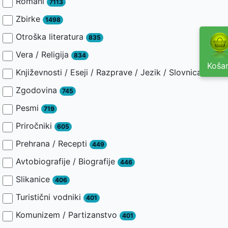
Romani
7113
Zbirke
1498
Otroška literatura
835
Vera / Religija
834
Košar
Književnosti / Eseji / Razprave / Jezik / Slovnica / Slav
Zgodovina
745
Pesmi
719
Priročniki
605
Prehrana / Recepti
449
Avtobiografije / Biografije
446
Slikanice
406
Turistični vodniki
401
Komunizem / Partizanstvo
401