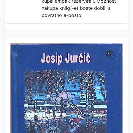
kupili ampak rezervirali. Možnost
nakupa knjig(-e) boste dobili s
povratno e-pošto.