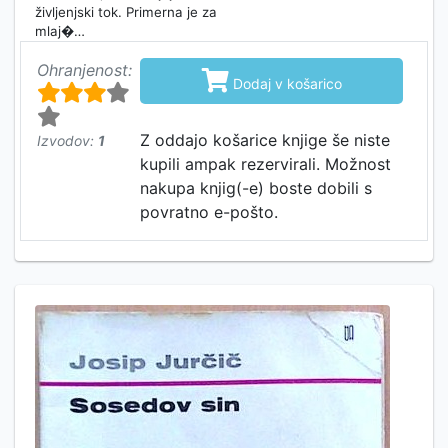
življenjski tok. Primerna je za
mlaj�…
Ohranjenost:

Dodaj v košarico
Z oddajo košarice knjige še niste
Izvodov:
1
kupili ampak rezervirali. Možnost
nakupa knjig(-e) boste dobili s
povratno e-pošto.