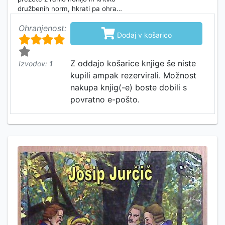
družbenih norm, hkrati pa ohra…
Ohranjenost:

Dodaj v košarico
Z oddajo košarice knjige še niste
Izvodov:
1
kupili ampak rezervirali. Možnost
nakupa knjig(-e) boste dobili s
povratno e-pošto.