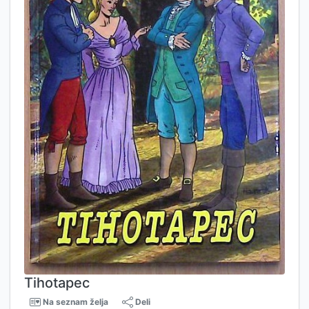
Tihotapec
Na seznam želja
Deli