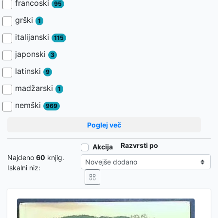
francoski
95
grški
1
italijanski
115
japonski
3
latinski
9
madžarski
1
nemški
969
Poglej več
Razvrsti po
Akcija
Najdeno
60
knjig.
Iskalni niz: