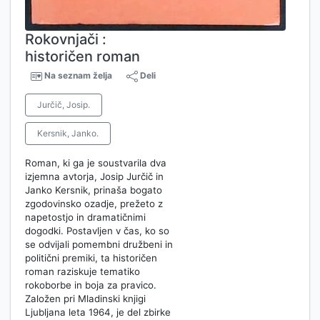
Rokovnjači :
historičen roman
Na seznam želja
Deli
Jurčič, Josip.
Kersnik, Janko.
Roman, ki ga je soustvarila dva
izjemna avtorja, Josip Jurčič in
Janko Kersnik, prinaša bogato
zgodovinsko ozadje, prežeto z
napetostjo in dramatičnimi
dogodki. Postavljen v čas, ko so
se odvijali pomembni družbeni in
politični premiki, ta historičen
roman raziskuje tematiko
rokoborbe in boja za pravico.
Založen pri Mladinski knjigi
Ljubljana leta 1964, je del zbirke