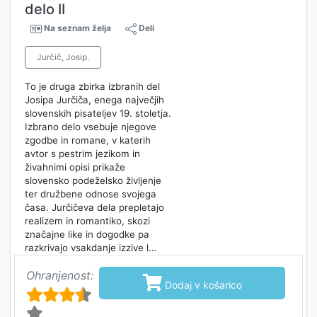
delo II
Na seznam želja
Deli
Jurčič, Josip.
To je druga zbirka izbranih del
Josipa Jurčiča, enega največjih
slovenskih pisateljev 19. stoletja.
Izbrano delo vsebuje njegove
zgodbe in romane, v katerih
avtor s pestrim jezikom in
živahnimi opisi prikaže
slovensko podeželsko življenje
ter družbene odnose svojega
časa. Jurčičeva dela prepletajo
realizem in romantiko, skozi
značajne like in dogodke pa
razkrivajo vsakdanje izzive l…
Ohranjenost:

Dodaj v košarico