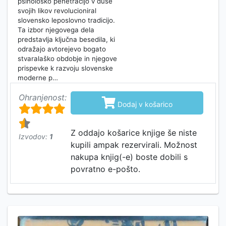
psihološko penetracijo v duše
svojih likov revolucioniral
slovensko leposlovno tradicijo.
Ta izbor njegovega dela
predstavlja ključna besedila, ki
odražajo avtorejevo bogato
stvaralaško obdobje in njegove
prispevke k razvoju slovenske
moderne p…
Ohranjenost:

Dodaj v košarico
Z oddajo košarice knjige še niste
Izvodov:
1
kupili ampak rezervirali. Možnost
nakupa knjig(-e) boste dobili s
povratno e-pošto.