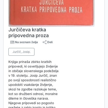
Jurčičeva kratka
pripovedna proza
Na seznam želja
Deli
Jurčič, Josip.
Knjiga prinaša zbirko kratkih
pripovedi, ki osvetljujejo življenje
in običaje slovenskega podeželja
v 19. stoletju. Josip Jurčič, znan
po svoji sposobnosti realistično
upodobiti vsakdanje življenje,
skozi te zgodbe raziskuje teme,
kot so družbeni odnosi, moralne
dileme in človeška narava.
Njegove pripovedi so pogosto
prežete z rahlo ironijo in kritiko