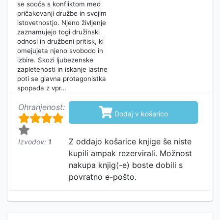
se sooča s konfliktom med
pričakovanji družbe in svojim
istovetnostjo. Njeno življenje
zaznamujejo togi družinski
odnosi in družbeni pritisk, ki
omejujeta njeno svobodo in
izbire. Skozi ljubezenske
zapletenosti in iskanje lastne
poti se glavna protagonistka
spopada z vpr…
Ohranjenost:

Dodaj v košarico
Z oddajo košarice knjige še niste
Izvodov:
1
kupili ampak rezervirali. Možnost
nakupa knjig(-e) boste dobili s
povratno e-pošto.