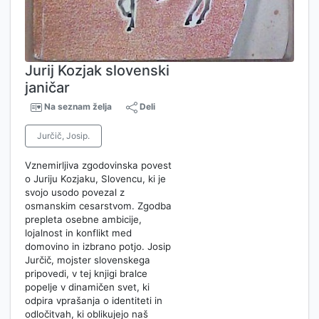
Jurij Kozjak slovenski
janičar
Na seznam želja
Deli
Jurčič, Josip.
Vznemirljiva zgodovinska povest
o Juriju Kozjaku, Slovencu, ki je
svojo usodo povezal z
osmanskim cesarstvom. Zgodba
prepleta osebne ambicije,
lojalnost in konflikt med
domovino in izbrano potjo. Josip
Jurčič, mojster slovenskega
pripovedi, v tej knjigi bralce
popelje v dinamičen svet, ki
odpira vprašanja o identiteti in
odločitvah, ki oblikujejo naš