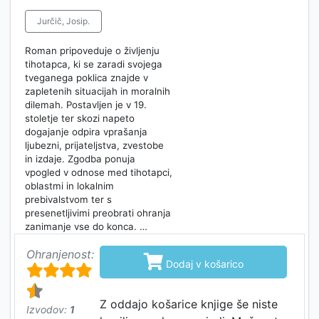
Jurčič, Josip.
Roman pripoveduje o življenju
tihotapca, ki se zaradi svojega
tveganega poklica znajde v
zapletenih situacijah in moralnih
dilemah. Postavljen je v 19.
stoletje ter skozi napeto
dogajanje odpira vprašanja
ljubezni, prijateljstva, zvestobe
in izdaje. Zgodba ponuja
vpogled v odnose med tihotapci,
oblastmi in lokalnim
prebivalstvom ter s
presenetljivimi preobrati ohranja
zanimanje vse do konca. …
Ohranjenost:

Dodaj v košarico
Z oddajo košarice knjige še niste
Izvodov:
1