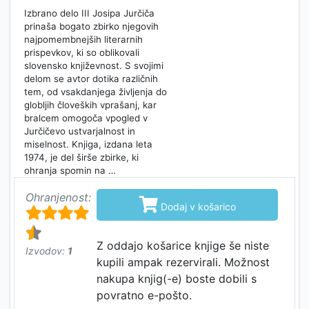
Izbrano delo III Josipa Jurčiča
prinaša bogato zbirko njegovih
najpomembnejših literarnih
prispevkov, ki so oblikovali
slovensko književnost. S svojimi
delom se avtor dotika različnih
tem, od vsakdanjega življenja do
globljih človeških vprašanj, kar
bralcem omogoča vpogled v
Jurčičevo ustvarjalnost in
miselnost. Knjiga, izdana leta
1974, je del širše zbirke, ki
ohranja spomin na …
Ohranjenost:

Dodaj v košarico
Z oddajo košarice knjige še niste
Izvodov:
1
kupili ampak rezervirali. Možnost
nakupa knjig(-e) boste dobili s
povratno e-pošto.