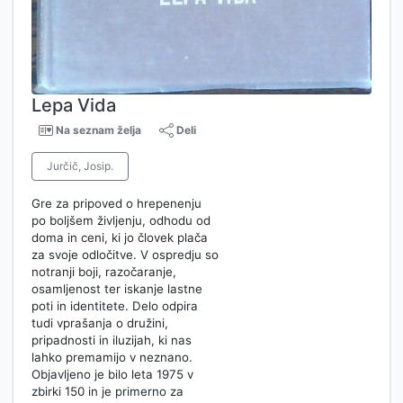
Lepa Vida
Na seznam želja
Deli
Jurčič, Josip.
Gre za pripoved o hrepenenju
po boljšem življenju, odhodu od
doma in ceni, ki jo človek plača
za svoje odločitve. V ospredju so
notranji boji, razočaranje,
osamljenost ter iskanje lastne
poti in identitete. Delo odpira
tudi vprašanja o družini,
pripadnosti in iluzijah, ki nas
lahko premamijo v neznano.
Objavljeno je bilo leta 1975 v
zbirki 150 in je primerno za