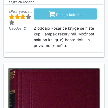
Knjižnica Kondor…
Ohranjenost:

Dodaj v košarico
Z oddajo košarice knjige še niste
Izvodov:
2
kupili ampak rezervirali. Možnost
nakupa knjig(-e) boste dobili s
povratno e-pošto.