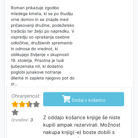
Roman prikazuje zgodbo
mladega kmeta, ki se po študiju
vrne domov in se znajde med
pričakovanji družine, podeželsko
tradicijo ter željo po napredku. V
ospredju so vprašanja osebne
odločitve, družbenih sprememb
in odnosa do vrednot, ki
oblikujejo življenje v skupnosti
19. stoletja. Prisotna je tudi
ljubezenska nit, ki dodatno
poglobi junakove notranje
dileme in zaplete njegovo pot do
zr…
Ohranjenost:

Dodaj v košarico
Z oddajo košarice knjige še niste
Izvodov:
3
kupili ampak rezervirali. Možnost
nakupa knjig(-e) boste dobili s