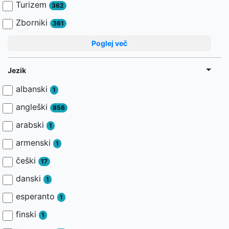
Turizem
362
Zborniki
361
Poglej več
Jezik
albanski
1
angleški
856
arabski
1
armenski
1
češki
17
danski
1
esperanto
1
finski
1