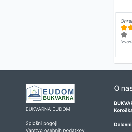
Ohra
Izvod
O na
BUKVA
BUKVARNA EUDOM
Koroška
Splošni pogoji
Delovni
Varstvo osebnih podatkov