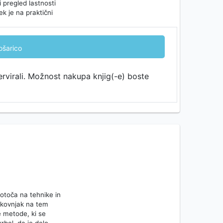
pregled lastnosti
 je na praktični
ošarico
ervirali. Možnost nakupa knjig(-e) boste
dotoča na tehnike in
okovnjak na tem
e metode, ki se