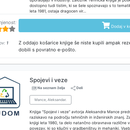
uporabljajo v industriji. Založnik Tehnička knjiga je pos
dostopno tudi tistim, ki se šele spoznavajo s to temati
leta 1981, ostaja dragocen vir…
njenost:

Dodaj v k
Z oddajo košarice knjige še niste kupili ampak rez
ov:
1
dobili s povratno e-pošto.
Spojevi i veze
Na seznam želja
Deli
Mance, Aleksandar.
Knjiga "Spojevi i veze" avtorja Aleksandra Mance preds
raziskavo na področju tehničnih in inženirskih znanj. Z
knjigi leta 1980, ta delo natančno obravnava različne v
povezav, ki so ključni v gradbeništvu in mehaniki. Vs