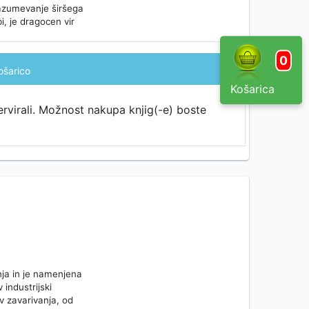
razumevanje širšega
i, je dragocen vir
0
ošarico
Košarica
ervirali. Možnost nakupa knjig(-e) boste
nja in je namenjena
 industrijski
ov zavarivanja, od