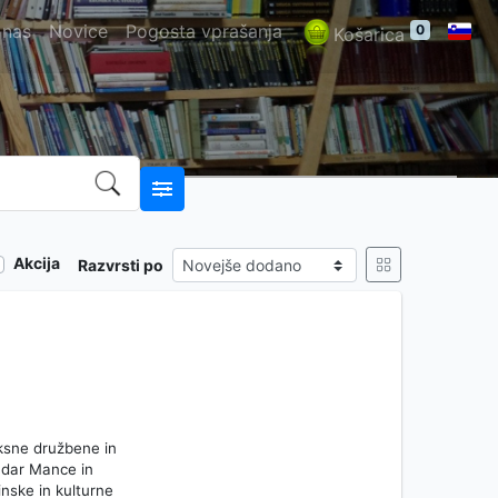
 nas
Novice
Pogosta vprašanja
0
Košarica
Akcija
Razvrsti po
eksne družbene in
ndar Mance in
nske in kulturne