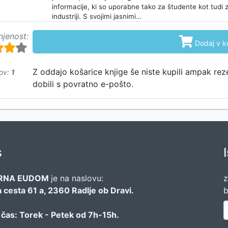
informacije, ki so uporabne tako za študente kot tudi 
industriji. S svojimi jasnimi…
njenost:

Dodaj v k
Z oddajo košarice knjige še niste kupili ampak rez
ov:
1
dobili s povratno e-pošto.
s
RNA EUDOM
je na naslovu:
z
 cesta 61 a, 2360 Radlje ob Dravi.
b
 čas: Torek - Petek od 7h-15h.