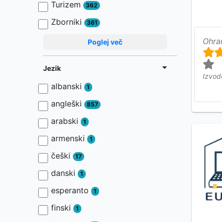
Turizem
362
Zborniki
361
Ohra
Poglej več
Jezik
Izvod
albanski
1
angleški
857
arabski
1
armenski
1
češki
17
danski
1
esperanto
1
finski
1