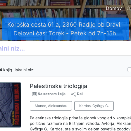
Domov
O
Koroška cesta 61 a, 2360 Radlje ob Dravi.
Delovni čas: Torek - Petek od 7h-15h.
4
knjig. Iskalni niz:
Palestinska triologija
Na seznam želja
Deli
Mance, Aleksandar.
Kardos, György G.
Palestinska triologija prinaša globok vpogled v kompl
politične razmere na Bližnjem vzhodu. Avtorja, Aleksa
György G. Kardos, sta s svojim delom osvetlila zgodovi