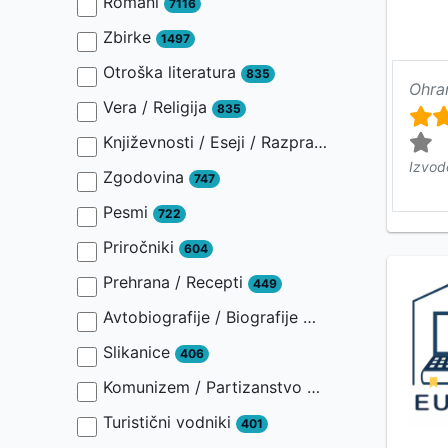
Romani
7116
Zbirke
1497
Otroška literatura
835
Ohra
Vera / Religija
835
Književnosti / Eseji / Razprave / Jezik / Slovnica / Slavistika
Izvod
Zgodovina
747
Pesmi
722
Priročniki
604
Prehrana / Recepti
449
Avtobiografije / Biografije
449
Slikanice
406
Komunizem / Partizanstvo
401
Turistični vodniki
401