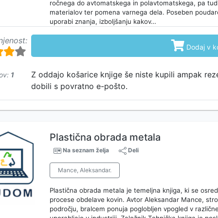
ročnega do avtomatskega in polavtomatskega, pa tudi 
materialov ter pomena varnega dela. Poseben poudarek
uporabi znanja, izboljšanju kakov…
njenost:

Dodaj v k
Z oddajo košarice knjige še niste kupili ampak rez
ov:
1
dobili s povratno e-pošto.
Plastična obrada metala
Na seznam želja
Deli
Mance, Aleksandar.
Plastična obrada metala je temeljna knjiga, ki se osre
procese obdelave kovin. Avtor Aleksandar Mance, str
področju, bralcem ponuja poglobljen vpogled v različn