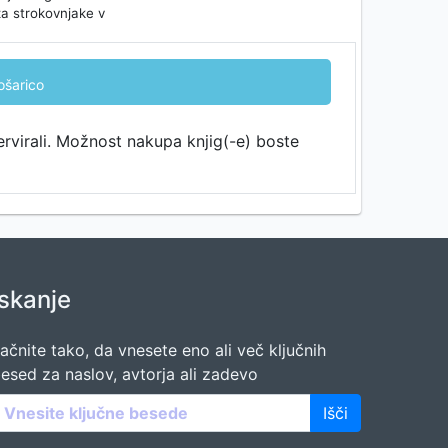
za strokovnjake v
ošarico
ervirali. Možnost nakupa knjig(-e) boste
Iskanje
ačnite tako, da vnesete eno ali več ključnih
esed za naslov, avtorja ali zadevo
Išči