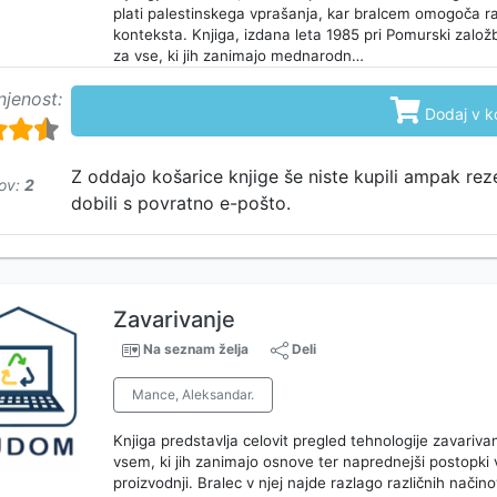
plati palestinskega vprašanja, kar bralcem omogoča 
konteksta. Knjiga, izdana leta 1985 pri Pomurski založb
za vse, ki jih zanimajo mednarodn…
njenost:

Dodaj v k
750
Z oddajo košarice knjige še niste kupili ampak rez
ov:
2
dobili s povratno e-pošto.
Zavarivanje
Na seznam želja
Deli
Mance, Aleksandar.
Knjiga predstavlja celovit pregled tehnologije zavariva
vsem, ki jih zanimajo osnove ter naprednejši postopki v
proizvodnji. Bralec v njej najde razlago različnih način