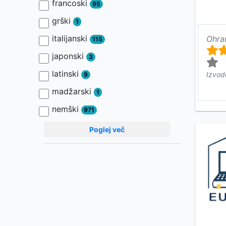
francoski
95
grški
1
italijanski
Ohra
115
japonski
3
latinski
Izvod
9
madžarski
1
nemški
971
Poglej več