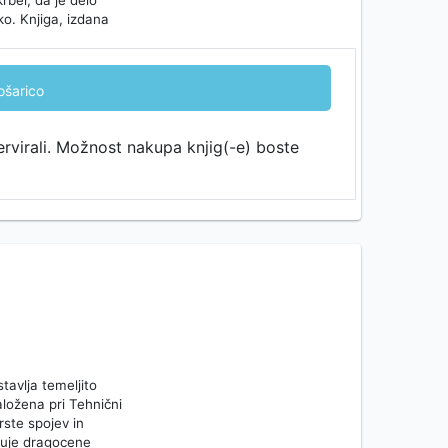
krbel, da je delo
ko. Knjiga, izdana
ošarico
ervirali. Možnost nakupa knjig(-e) boste
tavlja temeljito
aložena pri Tehnični
rste spojev in
ebuje dragocene