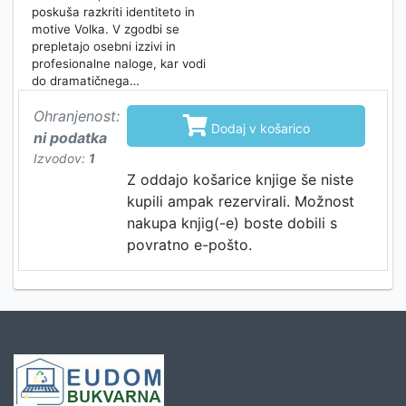
poskuša razkriti identiteto in
motive Volka. V zgodbi se
prepletajo osebni izzivi in
profesionalne naloge, kar vodi
do dramatičnega…
Ohranjenost:

Dodaj v košarico
ni podatka
Izvodov:
1
Z oddajo košarice knjige še niste
kupili ampak rezervirali. Možnost
nakupa knjig(-e) boste dobili s
povratno e-pošto.