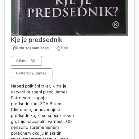
Kje je predsednik
Na seznam želja
Deli
Clinton, Bill.
Patterson, James.
Napeti politični triler, ki ga je
ustvaril priznani pisec James
Patterson skupaj s
predsednikom ZDA Billom
Clintonom, pripoveduje o
predsedniku, ki se sooči z resno
grožnjo nacionalni varnosti. Ob
nenadno spremenjenem
političnem okolju in skritih
spletkami mora главни junak