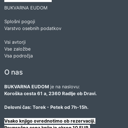
BUKVARNA EUDOM
Splošni pogoji
Varstvo osebnih podatkov
Vsi avtorji
Vse založbe
Vsa področja
O nas
BUKVARNA EUDOM
je na naslovu:
Koroška cesta 61 a, 2360 Radlje ob Dravi.
Delovni čas: Torek - Petek od 7h-15h.
Vsako knjigo ovrednotimo ob rezervaciji.
Povprečna cena knjig je okrog 10 EUR.