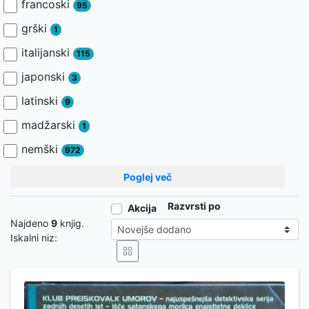
francoski
95
grški
1
italijanski
115
japonski
3
latinski
9
madžarski
1
nemški
972
Poglej več
Razvrsti po
Akcija
Najdeno
9
knjig.
Iskalni niz: