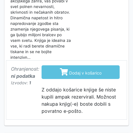
akcijskega žanra, vas povabi v
svet polnen nevarnosti,
skrivnosti in nečakanih obratov.
Dinamična napetost in hitro
napredovanje zgodbe sta
znamenja njegovega pisanja, ki
ga ljubijo milijoni bralcev po
vsem svetu. Knjiga je idealna za
vse, ki radi berete dinamične
tiskane in se ne bojite
intenzivn…
Ohranjenost:

Dodaj v košarico
ni podatka
Izvodov:
1
Z oddajo košarice knjige še niste
kupili ampak rezervirali. Možnost
nakupa knjig(-e) boste dobili s
povratno e-pošto.