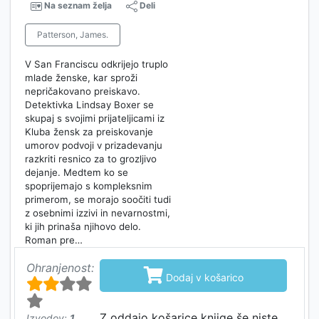
Na seznam želja
Deli
Patterson, James.
V San Franciscu odkrijejo truplo
mlade ženske, kar sproži
nepričakovano preiskavo.
Detektivka Lindsay Boxer se
skupaj s svojimi prijateljicami iz
Kluba žensk za preiskovanje
umorov podvoji v prizadevanju
razkriti resnico za to grozljivo
dejanje. Medtem ko se
spoprijemajo s kompleksnim
primerom, se morajo soočiti tudi
z osebnimi izzivi in nevarnostmi,
ki jih prinaša njihovo delo.
Roman pre…
Ohranjenost:

Dodaj v košarico
Z oddajo košarice knjige še niste
Izvodov:
1