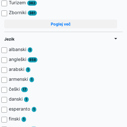
Turizem
362
Zborniki
361
Poglej več
Jezik
albanski
1
angleški
858
arabski
1
armenski
1
češki
17
danski
1
esperanto
1
finski
1