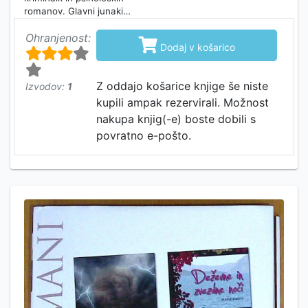
romanov. Glavni junaki…
Ohranjenost:

Dodaj v košarico
Z oddajo košarice knjige še niste
Izvodov:
1
kupili ampak rezervirali. Možnost
nakupa knjig(-e) boste dobili s
povratno e-pošto.