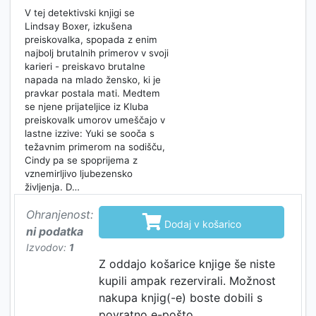
V tej detektivski knjigi se
Lindsay Boxer, izkušena
preiskovalka, spopada z enim
najbolj brutalnih primerov v svoji
karieri - preiskavo brutalne
napada na mlado žensko, ki je
pravkar postala mati. Medtem
se njene prijateljice iz Kluba
preiskovalk umorov umeščajo v
lastne izzive: Yuki se sooča s
težavnim primerom na sodišču,
Cindy pa se spoprijema z
vznemirljivo ljubezensko
življenja. D…
Ohranjenost:

Dodaj v košarico
ni podatka
Izvodov:
1
Z oddajo košarice knjige še niste
kupili ampak rezervirali. Možnost
nakupa knjig(-e) boste dobili s
povratno e-pošto.