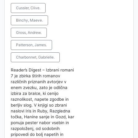
Cussler, Clive.
Binchy, Maeve.
Gross, Andrew.
Patterson, James.
Charbonnet, Gabrielle.
Reader’s Digest – Izbrani romani
7 je zbirka štirih romanov
različnih priznanih avtorjev v
enem zvezku, zato je odlična
izbira za bralce, ki cenijo
raznolikost, napete zgodbe in
berljiv slog. V knjigi so zbrani
naslovi Iris in Ruby, Razgledna
točka, Hanine sanje in Gozd, kar
ponuja pester nabor vsebin in
razpoloženj, od sodobnih
pripovedi do bolj napetih in