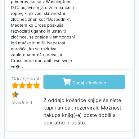
primerov, ko se v Washingtonu
D.C. pojavi serija drznih bančnih
ropov, ki jih vodi skrivnostni
zločinec znan kot "Gospodnik".
Medtem ko Cross poskuša
razvozlati uganko in ustaviti
zločince, se znajde v smrtonosni
igri mačke in miši. Napetost
narašča, ko se razkriva
zapletena mreža prevar, in
Cross mora uporabiti vse svoje
ve�…
Ohranjenost:

Dodaj v košarico
Z oddajo košarice knjige še niste
Izvodov:
1
kupili ampak rezervirali. Možnost
nakupa knjig(-e) boste dobili s
povratno e-pošto.