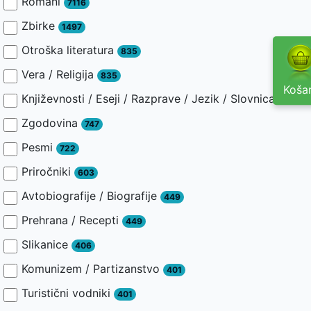
Romani
7116
Zbirke
1497
Otroška literatura
835
Vera / Religija
835
Košar
Književnosti / Eseji / Razprave / Jezik / Slovnica / Slav
Zgodovina
747
Pesmi
722
Priročniki
603
Avtobiografije / Biografije
449
Prehrana / Recepti
449
Slikanice
406
Komunizem / Partizanstvo
401
Turistični vodniki
401