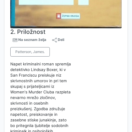
2. Priložnost
Na seznam želja
Deli
Patterson, James.
Napet kriminalni roman spremlja
detektivko Lindsay Boxer, ki v
San Franciscu preiskuje niz
skrivnostnih umorov in pri tem
skupaj s prijateljicami iz
Women's Murder Cluba razpleta
nevarno mrežo zločinov,
skrivnosti in osebnih
preizkušenj. Zgodba združuje
napetost, preiskovanje in
zasebne stiske junakinje, zato
bo pritegnila ljubitelje sodobnih
kriminalk in psiholoških