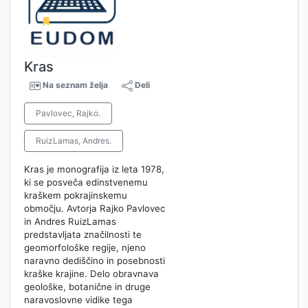
Kras
Na seznam želja
Deli
Pavlovec, Rajko.
RuizLamas, Andres.
Kras je monografija iz leta 1978,
ki se posveča edinstvenemu
kraškem pokrajinskemu
območju. Avtorja Rajko Pavlovec
in Andres RuizLamas
predstavljata značilnosti te
geomorfološke regije, njeno
naravno dediščino in posebnosti
kraške krajine. Delo obravnava
geološke, botanične in druge
naravoslovne vidike tega