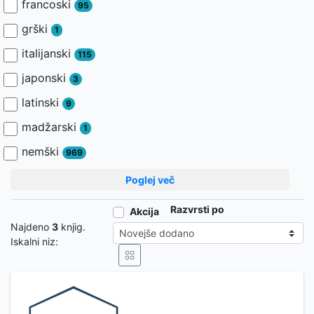
francoski
95
grški
1
italijanski
115
japonski
3
latinski
9
madžarski
1
nemški
969
Poglej več
Razvrsti po
Akcija
Najdeno
3
knjig.
Iskalni niz: