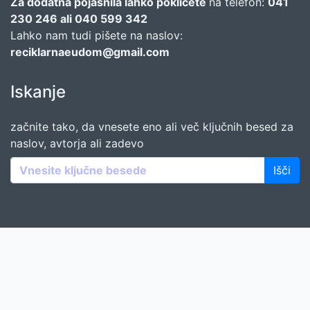
Za dodatna pojasnila lahko pokličete
na telefon:
041
230 246 ali 040 599 342
Lahko nam tudi pišete na naslov:
reciklarnaeudom@gmail.com
Iskanje
začnite tako, da vnesete eno ali več ključnih besed za
naslov, avtorja ali zadevo
Išči