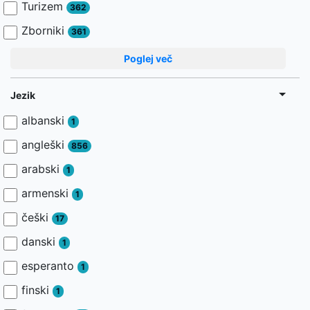
Turizem
362
Zborniki
361
Poglej več
Jezik
albanski
1
angleški
856
arabski
1
armenski
1
češki
17
danski
1
esperanto
1
finski
1