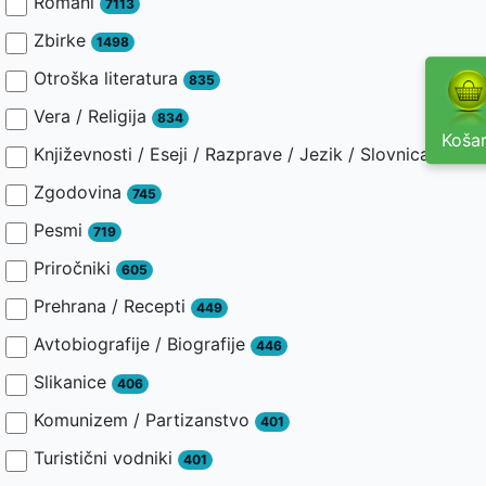
Romani
7113
Zbirke
1498
Otroška literatura
835
Vera / Religija
834
Košar
Književnosti / Eseji / Razprave / Jezik / Slovnica / Slav
Zgodovina
745
Pesmi
719
Priročniki
605
Prehrana / Recepti
449
Avtobiografije / Biografije
446
Slikanice
406
Komunizem / Partizanstvo
401
Turistični vodniki
401