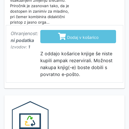
vsakdanjem življenju srečamo.
Priročnik je zasnovan tako, da je
dostopen in zanimiv za mladino,
pri čemer kombinira didaktični
pristop z jasno orga…
Ohranjenost:

Dodaj v košarico
ni podatka
Izvodov:
1
Z oddajo košarice knjige še niste
kupili ampak rezervirali. Možnost
nakupa knjig(-e) boste dobili s
povratno e-pošto.