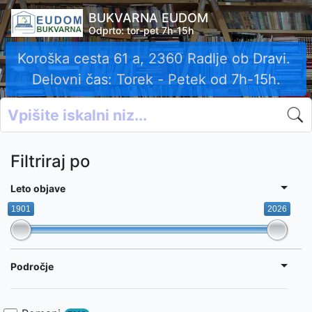
BUKVARNA EUDOM
Odprto: tor-pet 7h-15h
 61 a, 2360 Radlje ob Dravi.
Vsako knjigo 
: Torek - Petek od 7h-15h.
Povprečna ce
Filtriraj po
Leto objave
1901
2026
Področje