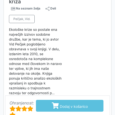
kriza
Na seznam želja
Deli
Pečjak, Vid.
Ekološke krize so postale ena
največjih izzivov sodobne
družbe, kar je tema, ki jo avtor
Vid Pečjak poglobljeno
obravnava v svoji knjigi. V delu,
izdanim leta 2010, se
osredotoča na kompleksne
odnose med človekom in naravo
ter vplive, ki jih ima naše
delovanje na okolje. Knjiga
ponuja kritično analizo ekoloških
vprašanj in spodbuja k
razmisleku o trajnostnem
razvoju ter odgovornosti p…
Ohranjenost:

Dodaj v košarico