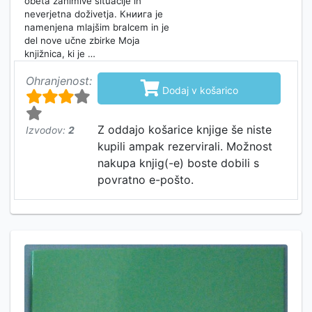
obeta zanimive situacije in
neverjetna doživetja. Книига je
namenjena mlajšim bralcem in je
del nove učne zbirke Moja
knjižnica, ki je …
Ohranjenost:

Dodaj v košarico
Z oddajo košarice knjige še niste
Izvodov:
2
kupili ampak rezervirali. Možnost
nakupa knjig(-e) boste dobili s
povratno e-pošto.