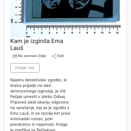
Kam je izginila Ema
Lauš
Na seznam želja
Deli
Pečjak, Vid.
Napetu detektivsko zgodbo, ki
bralca pripelje na sled
skrivnostnega izginotja, je Vid
Pečjak umestil v zbirko Odisej.
Pripoved sledí iskanju odgovora
na vprašanje, kaj se je zgodilo z
Emo Lauš, in se razvija kot pravi
kriminalski roman, poln
preobratov in napetosti. Knjiga
je značilna za Pečjakovo