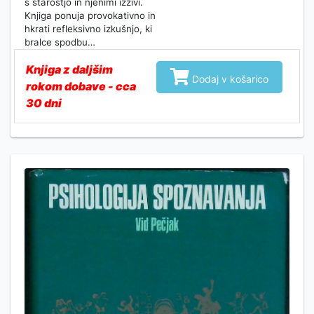
s starostjo in njenimi izzivi.
Knjiga ponuja provokativno in
hkrati refleksivno izkušnjo, ki
bralce spodbu…
Knjiga z daljšim

Dodaj v košarico
rokom dobave - cca
30 dni