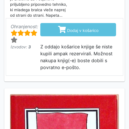
priljubljeno pripovedno tehniko,
ki mladega bralca vleče naprej
od strani do strani. Napeta…
Ohranjenost:

Dodaj v košarico
Z oddajo košarice knjige še niste
Izvodov:
3
kupili ampak rezervirali. Možnost
nakupa knjig(-e) boste dobili s
povratno e-pošto.