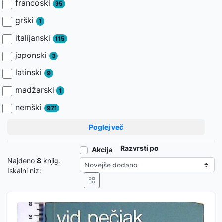
francoski
95
grški
1
italijanski
115
japonski
3
latinski
9
madžarski
1
nemški
971
Poglej več
Razvrsti po
Akcija
Najdeno
8
knjig.
Iskalni niz: