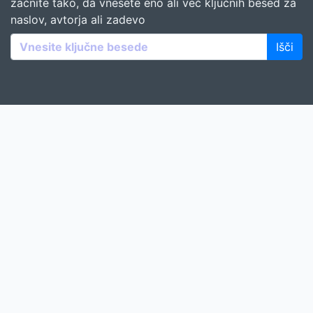
začnite tako, da vnesete eno ali več ključnih besed za
naslov, avtorja ali zadevo
Išči