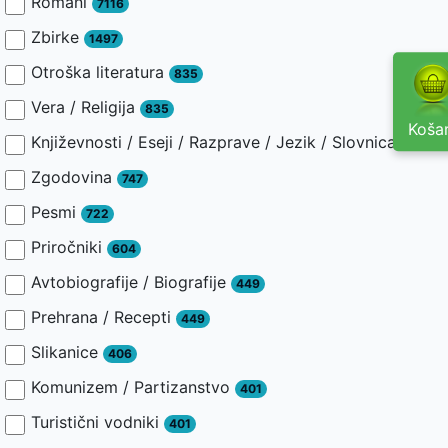
Romani
7116
Zbirke
1497
Otroška literatura
835
Vera / Religija
835
Košar
Književnosti / Eseji / Razprave / Jezik / Slovnica / Slav
Zgodovina
747
Pesmi
722
Priročniki
604
Avtobiografije / Biografije
449
Prehrana / Recepti
449
Slikanice
406
Komunizem / Partizanstvo
401
Turistični vodniki
401