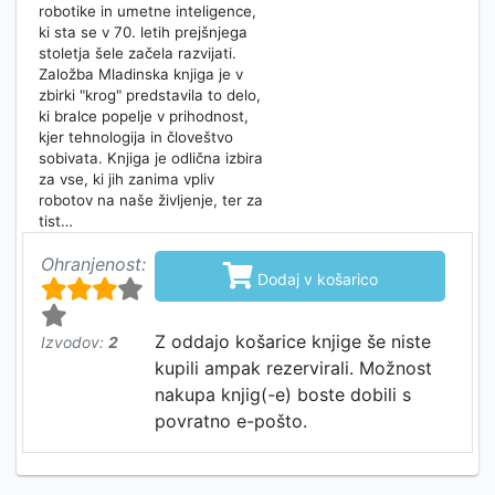
robotike in umetne inteligence,
ki sta se v 70. letih prejšnjega
stoletja šele začela razvijati.
Založba Mladinska knjiga je v
zbirki "krog" predstavila to delo,
ki bralce popelje v prihodnost,
kjer tehnologija in človeštvo
sobivata. Knjiga je odlična izbira
za vse, ki jih zanima vpliv
robotov na naše življenje, ter za
tist…
Ohranjenost:

Dodaj v košarico
Z oddajo košarice knjige še niste
Izvodov:
2
kupili ampak rezervirali. Možnost
nakupa knjig(-e) boste dobili s
povratno e-pošto.