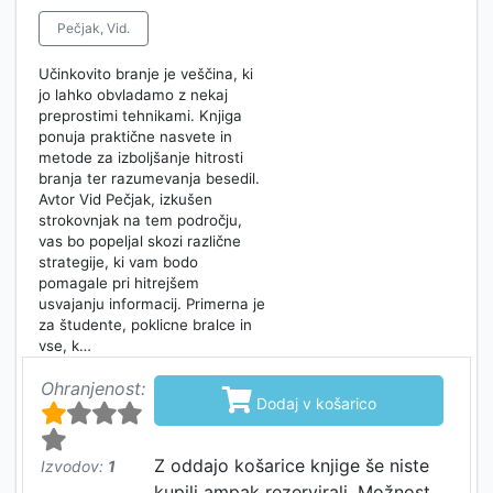
Pečjak, Vid.
Učinkovito branje je veščina, ki
jo lahko obvladamo z nekaj
preprostimi tehnikami. Knjiga
ponuja praktične nasvete in
metode za izboljšanje hitrosti
branja ter razumevanja besedil.
Avtor Vid Pečjak, izkušen
strokovnjak na tem področju,
vas bo popeljal skozi različne
strategije, ki vam bodo
pomagale pri hitrejšem
usvajanju informacij. Primerna je
za študente, poklicne bralce in
vse, k…
Ohranjenost:

Dodaj v košarico
Z oddajo košarice knjige še niste
Izvodov:
1
kupili ampak rezervirali. Možnost