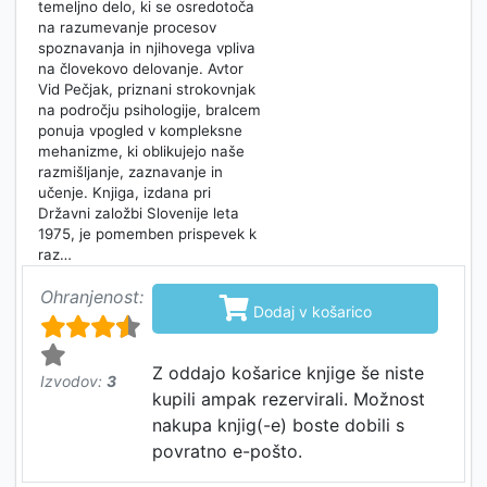
temeljno delo, ki se osredotoča
na razumevanje procesov
spoznavanja in njihovega vpliva
na človekovo delovanje. Avtor
Vid Pečjak, priznani strokovnjak
na področju psihologije, bralcem
ponuja vpogled v kompleksne
mehanizme, ki oblikujejo naše
razmišljanje, zaznavanje in
učenje. Knjiga, izdana pri
Državni založbi Slovenije leta
1975, je pomemben prispevek k
raz…
Ohranjenost:

Dodaj v košarico
Z oddajo košarice knjige še niste
Izvodov:
3
kupili ampak rezervirali. Možnost
nakupa knjig(-e) boste dobili s
povratno e-pošto.