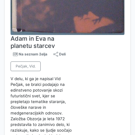
Adam in Eva na
planetu starcev
Na seznam želja
Deli
Pečjak, Vid.
V delu, ki ga je napisal Vid
Pečjak, se bralci podajajo na
edinstveno potovanje skozi
futuristični svet, kjer se
prepletajo tematike staranja,
človeške narave in
medgeneracijskih odnosov.
Založba Obzorja je leta 1972
predstavila to zanimivo delo, ki
raziskuje, kako se ljudje soočajo