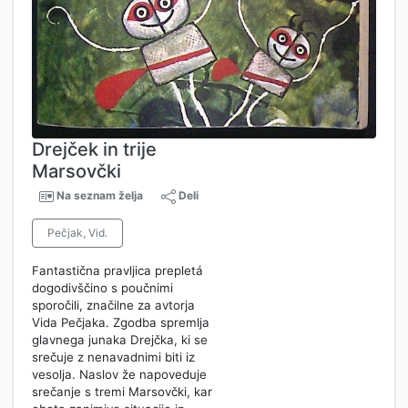
Drejček in trije
Marsovčki
Na seznam želja
Deli
Pečjak, Vid.
Fantastična pravljica prepletá
dogodivščino s poučnimi
sporočili, značilne za avtorja
Vida Pečjaka. Zgodba spremlja
glavnega junaka Drejčka, ki se
srečuje z nenavadnimi biti iz
vesolja. Naslov že napoveduje
srečanje s tremi Marsovčki, kar