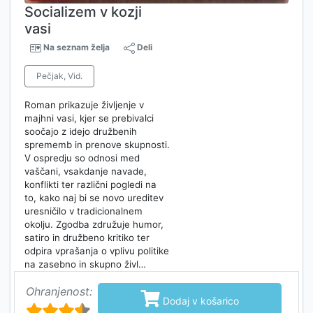
Socializem v kozji
vasi
Na seznam želja
Deli
Pečjak, Vid.
Roman prikazuje življenje v
majhni vasi, kjer se prebivalci
soočajo z idejo družbenih
sprememb in prenove skupnosti.
V ospredju so odnosi med
vaščani, vsakdanje navade,
konflikti ter različni pogledi na
to, kako naj bi se novo ureditev
uresničilo v tradicionalnem
okolju. Zgodba združuje humor,
satiro in družbeno kritiko ter
odpira vprašanja o vplivu politike
na zasebno in skupno živl…
Ohranjenost:

Dodaj v košarico