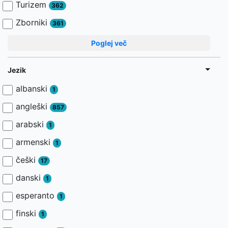
Turizem
362
Zborniki
361
Poglej več
Jezik
albanski
1
angleški
857
arabski
1
armenski
1
češki
17
danski
1
esperanto
1
finski
1