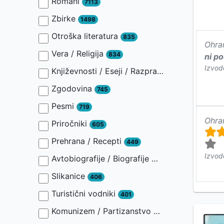
Romani
7113
Zbirke
1498
Otroška literatura
835
Ohra
Vera / Religija
834
ni p
Izvod
Književnosti / Eseji / Razprave / Jezik / Slovnica / Slavistika
Zgodovina
745
Pesmi
719
Ohra
Priročniki
605
Prehrana / Recepti
449
Izvod
Avtobiografije / Biografije
446
Slikanice
406
Turistični vodniki
401
Komunizem / Partizanstvo
401