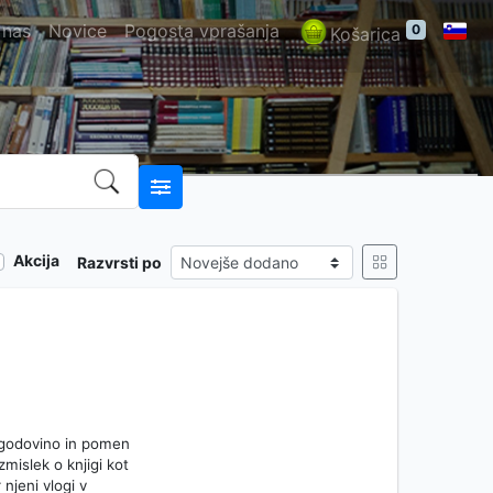
 nas
Novice
Pogosta vprašanja
0
Košarica
Akcija
Razvrsti po
 zgodovino in pomen
zmislek o knjigi kot
jeni vlogi v