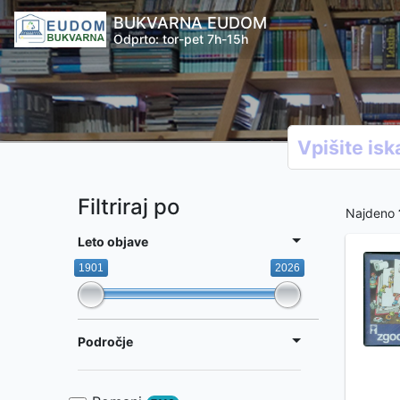
BUKVARNA EUDOM
Odprto: tor-pet 7h-15h
Filtriraj po
Najdeno
Leto objave
1901
2026
Področje