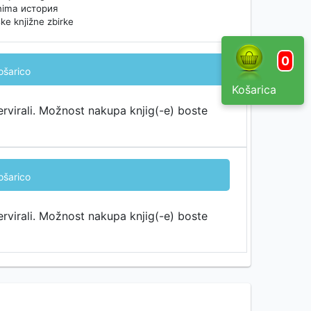
zanima история
ške knjižne zbirke
0
ošarico
Košarica
ervirali. Možnost nakupa knjig(-e) boste
ošarico
ervirali. Možnost nakupa knjig(-e) boste