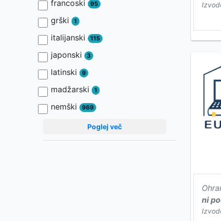
francoski
95
Izvod
grški
1
italijanski
115
japonski
3
latinski
9
madžarski
1
nemški
969
Poglej več
Ohra
ni p
Izvod