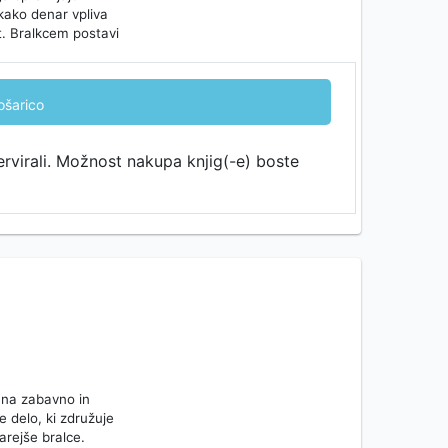
 kako denar vpliva
. Bralkcem postavi
ošarico
ervirali. Možnost nakupa knjig(-e) boste
jo na zabavno in
e delo, ki združuje
tarejše bralce.