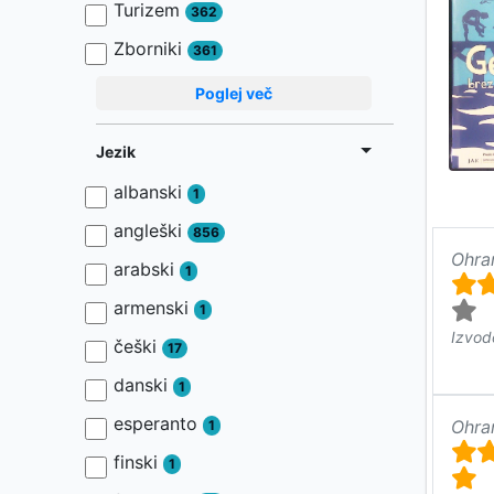
Turizem
362
Zborniki
361
Poglej več
Jezik
albanski
1
angleški
856
Ohra
arabski
1
armenski
1
Izvod
češki
17
danski
1
esperanto
Ohra
1
finski
1