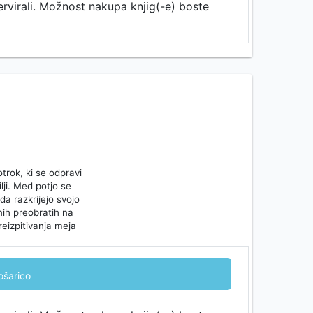
ervirali. Možnost nakupa knjig(-e) boste
trok, ki se odpravi
lji. Med potjo se
, da razkrijejo svojo
nih preobratih na
eizpitivanja meja
ošarico