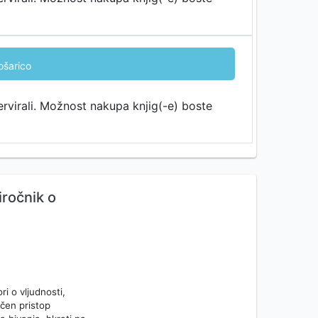
ošarico
ervirali. Možnost nakupa knjig(-e) boste
iročnik o
i o vljudnosti,
ičen pristop