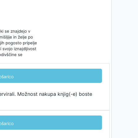
ki se znajdejo v
šljije in želje po
jih pogosto pripelje
 svojo iznajdljivost
godivščine se
ošarico
ervirali. Možnost nakupa knjig(-e) boste
ošarico