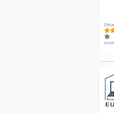
Ohra
Izvod