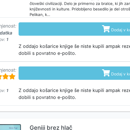
človeški civilizaciji. Delo je primerno za bralce, ki jih 
književnosti in kulture. Pridobljeno besedilo je del otro
Pelikan, k…
njenost:

Dodaj v k
odatka
ov:
1
748
Z oddajo košarice knjige še niste kupili ampak rez
dobili s povratno e-pošto.
njenost:

Dodaj v k
Z oddajo košarice knjige še niste kupili ampak rez
ov:
1
dobili s povratno e-pošto.
Geniji brez hlač