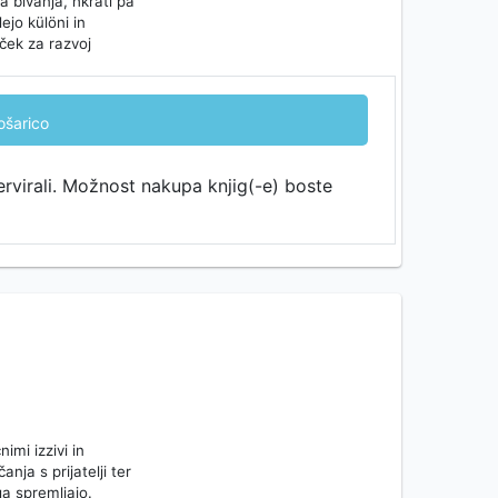
bivanja, hkrati pa
ejo különi in
oček za razvoj
ošarico
ervirali. Možnost nakupa knjig(-e) boste
imi izzivi in
nja s prijatelji ter
ga spremljajo.