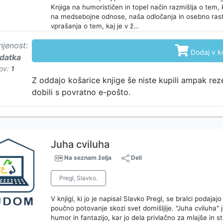
Knjiga na humorističen in topel način razmišlja o tem,
na medsebojne odnose, naša odločanja in osebno rast
vprašanja o tem, kaj je v ž…
njenost:

Dodaj v k
odatka
ov:
1
Z oddajo košarice knjige še niste kupili ampak rez
dobili s povratno e-pošto.
Juha cviluha
Na seznam želja
Deli
Pregl, Slavko.
V knjigi, ki jo je napisal Slavko Pregl, se bralci podaja
poučno potovanje skozi svet domišljije. "Juha cviluha" j
humor in fantazijo, kar jo dela privlačno za mlajše in s