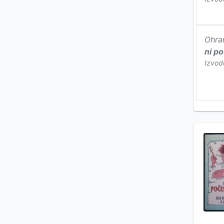
Ohra
ni p
Izvod