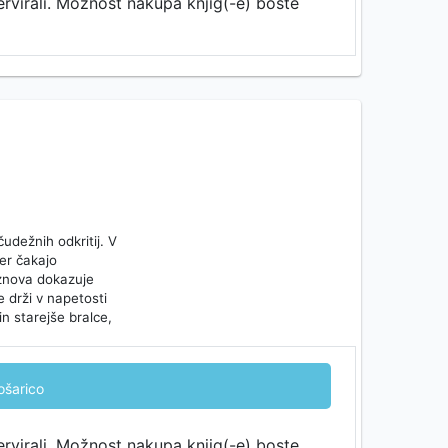
ervirali. Možnost nakupa knjig(-e) boste
čudežnih odkritij. V
jer čakajo
 znova dokazuje
 drži v napetosti
in starejše bralce,
ošarico
ervirali. Možnost nakupa knjig(-e) boste