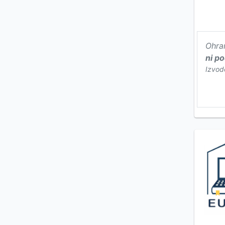
Ohra
ni p
Izvod