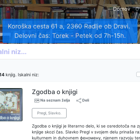
Domov
O
Vsako knjigo ovrednotimo ob rezervaciji.
Povprečna cena knjig je okrog 10 EUR.
14
knjig. Iskalni niz:
Zgodba o knjigi
Na seznam želja
Deli
Pregl, Slavko.
Zgodba o knjigi je literarno delo, ki se osredotoča na
knjige skozi čas. Slavko Pregl v svojem delu prinaša ra
kulturnem in duhovnem феномену, njenem razvoju ter n