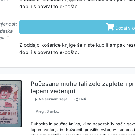
dobili s povratno e-pošto.
njenost:

Dodaj v k
odatka
ov:
1
Z oddajo košarice knjige še niste kupili ampak rez
dobili s povratno e-pošto.
Počesane muhe (ali zelo zapleten pr
lepem vedenju)
Na seznam želja
Deli
Pregl, Slavko.
Duhovita in poučna knjiga, ki na nepozabljiv način govor
lepem vedenju in družabnih pravilih. Avtorjev humorist