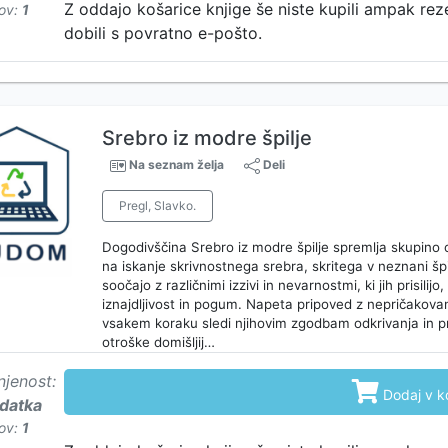
Z oddajo košarice knjige še niste kupili ampak rez
ov:
1
dobili s povratno e-pošto.
Srebro iz modre špilje
Na seznam želja
Deli
Pregl, Slavko.
Dogodivščina Srebro iz modre špilje spremlja skupino o
na iskanje skrivnostnega srebra, skritega v neznani špi
soočajo z različnimi izzivi in nevarnostmi, ki jih prisilijo
iznajdljivost in pogum. Napeta pripoved z nepričakova
vsakem koraku sledi njihovim zgodbam odkrivanja in pr
otroške domišljij…
njenost:

Dodaj v k
odatka
ov:
1