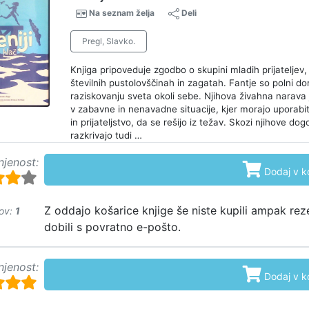
Na seznam želja
Deli
Pregl, Slavko.
Knjiga pripoveduje zgodbo o skupini mladih prijateljev, 
številnih pustolovščinah in zagatah. Fantje so polni domi
raziskovanju sveta okoli sebe. Njihova živahna narava 
v zabavne in nenavadne situacije, kjer morajo uporabiti
in prijateljstvo, da se rešijo iz težav. Skozi njihove do
razkrivajo tudi …
njenost:

Dodaj v k
Z oddajo košarice knjige še niste kupili ampak rez
ov:
1
dobili s povratno e-pošto.
njenost:

Dodaj v k