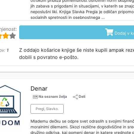
otrokom približa pomembnost osnovnih norm skupnega 
jih zabava s prigodami in situacijami, v katerih se znajd
neposlušni liki. Knjiga Slavka Pregla je odličan pripom
socialnih spretnosti in osebnostnega …
njenost:

Dodaj v k
Z oddajo košarice knjige še niste kupili ampak rez
ov:
1
dobili s povratno e-pošto.
Denar
Na seznam želja
Deli
Pregl, Slavko.
Mlademu dečku se odpre svet odraslih s svojimi finančn
moralnimi dilemami. Skozi različne dogodivščine in sreča
družino odkriva, kaj pomeni denar in katere vrednote 