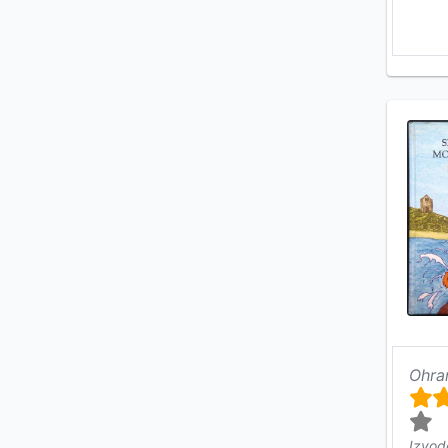
Ohra
Izvod