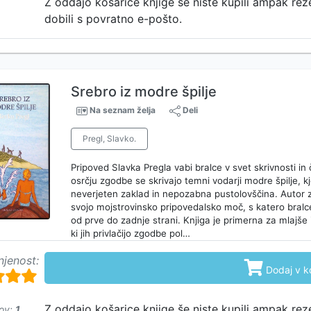
Z oddajo košarice knjige še niste kupili ampak rez
dobili s povratno e-pošto.
Srebro iz modre špilje
Na seznam želja
Deli
Pregl, Slavko.
Pripoved Slavka Pregla vabi bralce v svet skrivnosti in 
osrčju zgodbe se skrivajo temni vodarji modre špilje, k
neverjeten zaklad in nepozabna pustolovščina. Autor
svojo mojstrovinsko pripovedalsko moč, s katero bralce
od prve do zadnje strani. Knjiga je primerna za mlajše 
ki jih privlačijo zgodbe pol…
njenost:

Dodaj v k
Z oddajo košarice knjige še niste kupili ampak rez
ov:
1