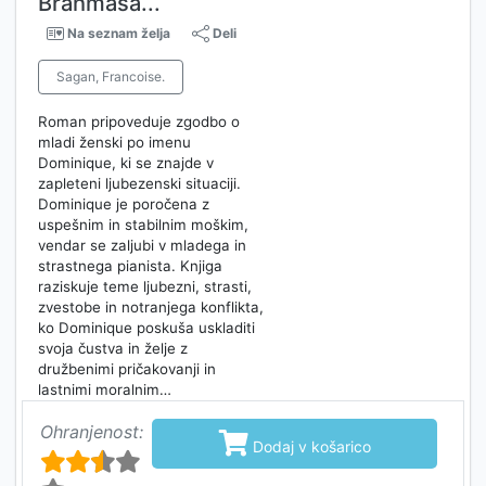
Brahmasa...
Na seznam želja
Deli
Sagan, Francoise.
Roman pripoveduje zgodbo o
mladi ženski po imenu
Dominique, ki se znajde v
zapleteni ljubezenski situaciji.
Dominique je poročena z
uspešnim in stabilnim moškim,
vendar se zaljubi v mladega in
strastnega pianista. Knjiga
raziskuje teme ljubezni, strasti,
zvestobe in notranjega konflikta,
ko Dominique poskuša uskladiti
svoja čustva in želje z
družbenimi pričakovanji in
lastnimi moralnim…
Ohranjenost:

Dodaj v košarico