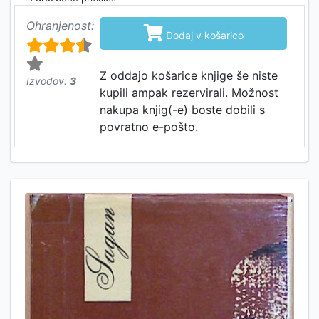
Ohranjenost:

Dodaj v košarico
Z oddajo košarice knjige še niste
Izvodov:
3
kupili ampak rezervirali. Možnost
nakupa knjig(-e) boste dobili s
povratno e-pošto.