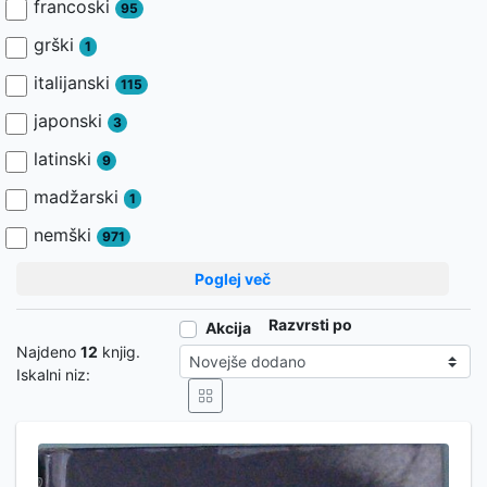
francoski
95
grški
1
italijanski
115
japonski
3
latinski
9
madžarski
1
nemški
971
Poglej več
Razvrsti po
Akcija
Najdeno
12
knjig.
Iskalni niz: