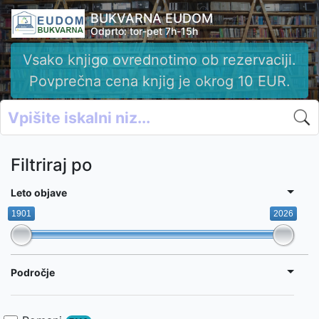
BUKVARNA EUDOM
Odprto: tor-pet 7h-15h
Vsako knjigo ovrednotimo ob rezervaciji.
Povprečna cena knjig je okrog 10 EUR.
Filtriraj po
Leto objave
1901
2026
Področje