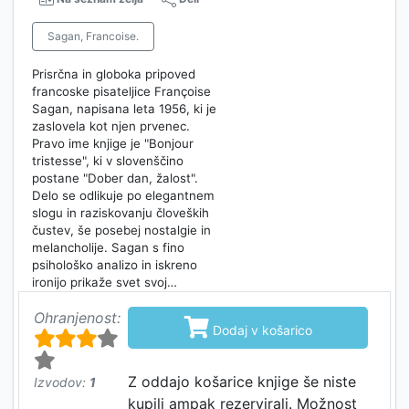
Sagan, Francoise.
Prisrčna in globoka pripoved
francoske pisateljice Françoise
Sagan, napisana leta 1956, ki je
zaslovela kot njen prvenec.
Pravo ime knjige je "Bonjour
tristesse", ki v slovenščino
postane "Dober dan, žalost".
Delo se odlikuje po elegantnem
slogu in raziskovanju človeških
čustev, še posebej nostalgie in
melancholije. Sagan s fino
psihološko analizo in iskreno
ironijo prikaže svet svoj…
Ohranjenost:

Dodaj v košarico
Z oddajo košarice knjige še niste
Izvodov:
1
kupili ampak rezervirali. Možnost