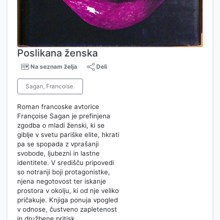
Poslikana ženska
Na seznam želja
Deli
Sagan, Francoise.
Roman francoske avtorice
Françoise Sagan je prefinjena
zgodba o mladi ženski, ki se
giblje v svetu pariške elite, hkrati
pa se spopada z vprašanji
svobode, ljubezni in lastne
identitete. V središču pripovedi
so notranji boji protagonistke,
njena negotovost ter iskanje
prostora v okolju, ki od nje veliko
pričakuje. Knjiga ponuja vpogled
v odnose, čustveno zapletenost
in družbene pritisk…