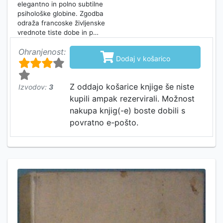
elegantno in polno subtilne
psihološke globine. Zgodba
odraža francoske življenske
vrednote tiste dobe in p…
Ohranjenost:

Dodaj v košarico
Z oddajo košarice knjige še niste
Izvodov:
3
kupili ampak rezervirali. Možnost
nakupa knjig(-e) boste dobili s
povratno e-pošto.