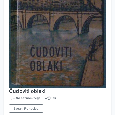
Čudoviti oblaki
Na seznam želja
Deli
Sagan, Francoise.