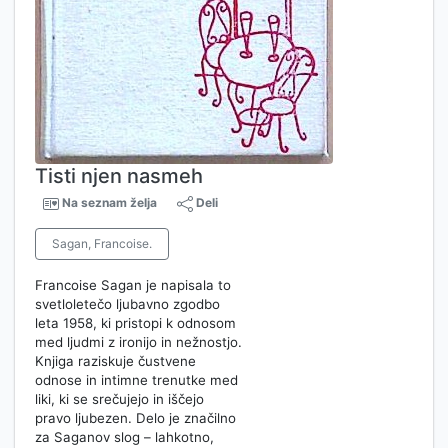
Tisti njen nasmeh
Na seznam želja
Deli
Sagan, Francoise.
Francoise Sagan je napisala to
svetloletečo ljubavno zgodbo
leta 1958, ki pristopi k odnosom
med ljudmi z ironijo in nežnostjo.
Knjiga raziskuje čustvene
odnose in intimne trenutke med
liki, ki se srečujejo in iščejo
pravo ljubezen. Delo je značilno
za Saganov slog – lahkotno,