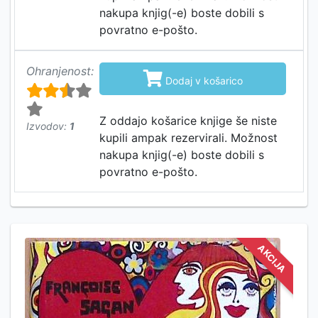
nakupa knjig(-e) boste dobili s
povratno e-pošto.
Ohranjenost:

Dodaj v košarico
Z oddajo košarice knjige še niste
Izvodov:
1
kupili ampak rezervirali. Možnost
nakupa knjig(-e) boste dobili s
povratno e-pošto.
AKCIJA