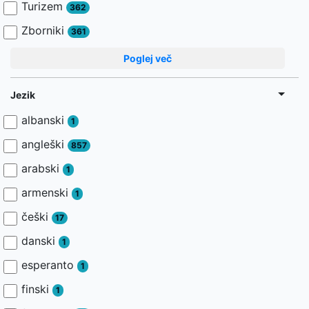
Turizem
362
Zborniki
361
Poglej več
Jezik
albanski
1
angleški
857
arabski
1
armenski
1
češki
17
danski
1
esperanto
1
finski
1