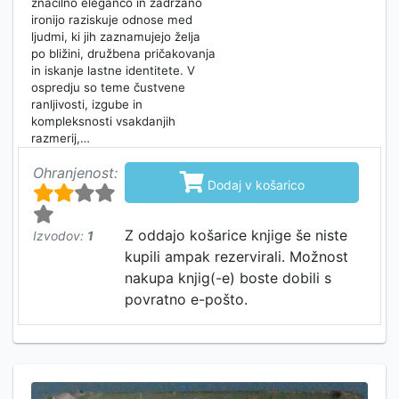
značilno eleganco in zadržano
ironijo raziskuje odnose med
ljudmi, ki jih zaznamujejo želja
po bližini, družbena pričakovanja
in iskanje lastne identitete. V
ospredju so teme čustvene
ranljivosti, izgube in
kompleksnosti vsakdanjih
razmerij,…
Ohranjenost:

Dodaj v košarico
Z oddajo košarice knjige še niste
Izvodov:
1
kupili ampak rezervirali. Možnost
nakupa knjig(-e) boste dobili s
povratno e-pošto.