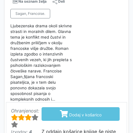
Na seznam želja
Deli
Sagan, Francoise.
Ljubezenska drama okoli skrivne
strasti in moralnih dilem. Glavna
tema je konflikt med čustvi in
družbenim priličjem v okolju
francoske višje družbe. Roman
izpleta zgodbo o intenzivnih
čustvenih vezeh, ki jih prepleta s
psihološkim raziskovanjem
človeške narave. Francoise
Sagan,知ana francoski
pisateljica, je v tem delu
ponovno dokazala svojo
sposobnost pisanja o
kompleksnih odnosih i…
Ohranjenost:

Dodaj v košarico
Z oddajo košarice knjige še niste
Izvodov:
4