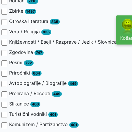
Romani
7116
Zbirke
1497
Otroška literatura
835
Vera / Religija
835
Košar
Književnosti / Eseji / Razprave / Jezik / Slovnica / Slav
Zgodovina
747
Pesmi
722
Priročniki
604
Avtobiografije / Biografije
449
Prehrana / Recepti
449
Slikanice
406
Turistični vodniki
401
Komunizem / Partizanstvo
401