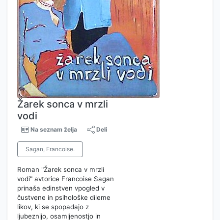
Žarek sonca v mrzli
vodi
Na seznam želja
Deli
Sagan, Francoise.
Roman "Žarek sonca v mrzli
vodi" avtorice Francoise Sagan
prinaša edinstven vpogled v
čustvene in psihološke dileme
likov, ki se spopadajo z
ljubeznijo, osamljenostjo in