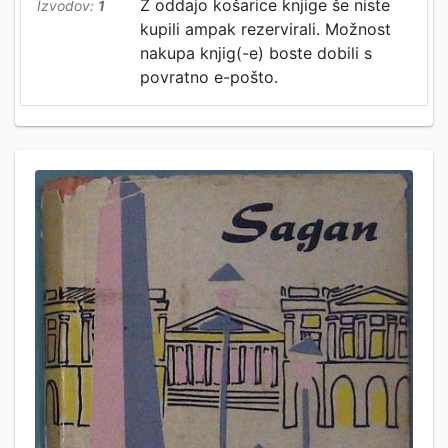
Z oddajo košarice knjige še niste
Izvodov:
1
kupili ampak rezervirali. Možnost
nakupa knjig(-e) boste dobili s
povratno e-pošto.