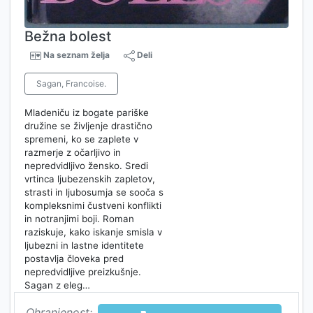
Bežna bolest
Na seznam želja
Deli
Sagan, Francoise.
Mladeniču iz bogate pariške
družine se življenje drastično
spremeni, ko se zaplete v
razmerje z očarljivo in
nepredvidljivo žensko. Sredi
vrtinca ljubezenskih zapletov,
strasti in ljubosumja se sooča s
kompleksnimi čustveni konflikti
in notranjimi boji. Roman
raziskuje, kako iskanje smisla v
ljubezni in lastne identitete
postavlja človeka pred
nepredvidljive preizkušnje.
Sagan z eleg…
Ohranjenost: