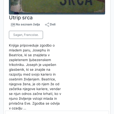
Utrip srca
Na seznam želja
Deli
Sagan, Francoise.
Knjiga pripoveduje zgodbo o
mladem paru, Josephu in
Beatrice, ki se znajdeta v
zapletenem ljubezenskem
trikotniku. Joseph je uspešen
glasbenik, ki se znajde na
razpotju med svojo kariero in
osebnim življenjem. Beatrice,
njegova žena, je ob njem že od
začetka njegove kariere, vendar
se njun odnos začne krhati, ko v
njuno življenje vstopi mlada in
privlačna Eve. Zgodba se odvija
v ozadju …