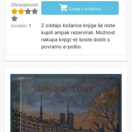
Ohranjenost:

Dodaj v košarico
Z oddajo košarice knjige še niste
Izvodov:
1
kupili ampak rezervirali. Možnost
nakupa knjig(-e) boste dobili s
povratno e-pošto.