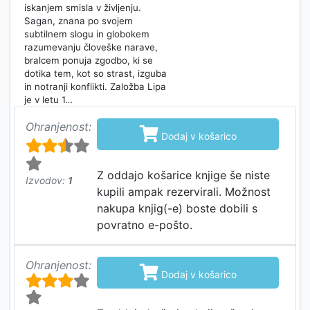
iskanjem smisla v življenju.
Sagan, znana po svojem
subtilnem slogu in globokem
razumevanju človeške narave,
bralcem ponuja zgodbo, ki se
dotika tem, kot so strast, izguba
in notranji konflikti. Založba Lipa
je v letu 1…
Ohranjenost:

Dodaj v košarico
Z oddajo košarice knjige še niste
Izvodov:
1
kupili ampak rezervirali. Možnost
nakupa knjig(-e) boste dobili s
povratno e-pošto.
Ohranjenost:

Dodaj v košarico