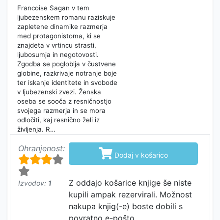
Francoise Sagan v tem
ljubezenskem romanu raziskuje
zapletene dinamike razmerja
med protagonistoma, ki se
znajdeta v vrtincu strasti,
ljubosumja in negotovosti.
Zgodba se pogloblja v čustvene
globine, razkrivaje notranje boje
ter iskanje identitete in svobode
v ljubezenski zvezi. Ženska
oseba se sooča z resničnostjo
svojega razmerja in se mora
odločiti, kaj resnično želi iz
življenja. R…
Ohranjenost:

Dodaj v košarico
Z oddajo košarice knjige še niste
Izvodov:
1
kupili ampak rezervirali. Možnost
nakupa knjig(-e) boste dobili s
povratno e-pošto.