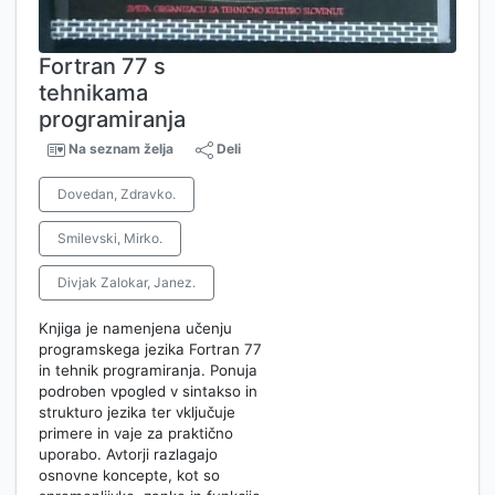
Fortran 77 s
tehnikama
programiranja
Na seznam želja
Deli
Dovedan, Zdravko.
Smilevski, Mirko.
Divjak Zalokar, Janez.
Knjiga je namenjena učenju
programskega jezika Fortran 77
in tehnik programiranja. Ponuja
podroben vpogled v sintakso in
strukturo jezika ter vključuje
primere in vaje za praktično
uporabo. Avtorji razlagajo
osnovne koncepte, kot so