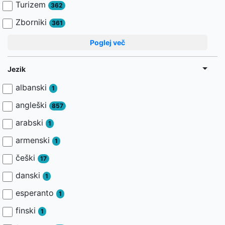
Turizem
362
Zborniki
361
Poglej več
Jezik
albanski
1
angleški
857
arabski
1
armenski
1
češki
17
danski
1
esperanto
1
finski
1