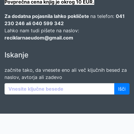
Povprečna cena knjig je okrog 10 EUR.
Za dodatna pojasnila lahko pokličete
na telefon:
041
230 246 ali 040 599 342
Lahko nam tudi pišete na naslov:
reciklarnaeudom@gmail.com
Iskanje
začnite tako, da vnesete eno ali več ključnih besed za
naslov, avtorja ali zadevo
Išči