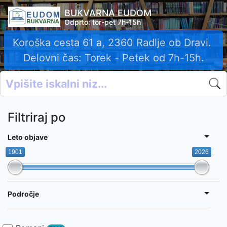
BUKVARNA EUDOM
Odprto: tor-pet 7h-15h
Koroška cesta 61 a, 2360 Radlje ob Dravi.
Delovni čas: Torek - Petek od 7h-15h.
Filtriraj po
Leto objave
1901
2026
Področje