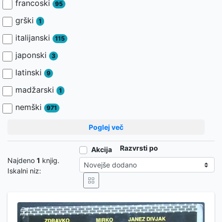
francoski
95
grški
1
italijanski
115
japonski
3
latinski
9
madžarski
1
nemški
971
Poglej več
Razvrsti po
Akcija
Najdeno
1
knjig.
Iskalni niz: