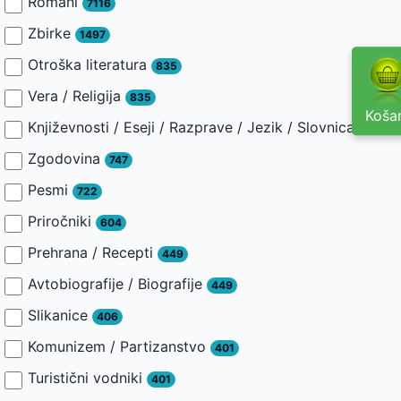
Romani
7116
Zbirke
1497
Otroška literatura
835
Vera / Religija
835
Košar
Književnosti / Eseji / Razprave / Jezik / Slovnica / Slav
Zgodovina
747
Pesmi
722
Priročniki
604
Prehrana / Recepti
449
Avtobiografije / Biografije
449
Slikanice
406
Komunizem / Partizanstvo
401
Turistični vodniki
401