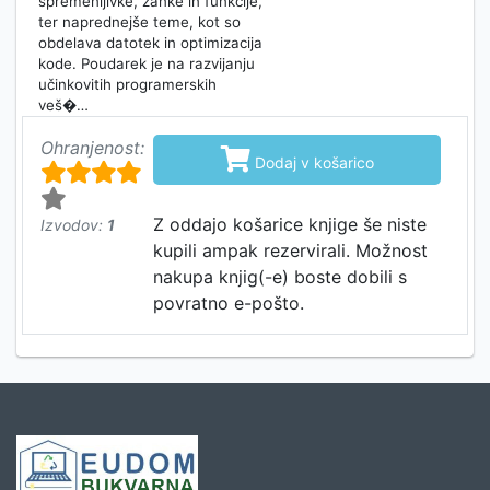
spremenljivke, zanke in funkcije,
ter naprednejše teme, kot so
obdelava datotek in optimizacija
kode. Poudarek je na razvijanju
učinkovitih programerskih
veš�…
Ohranjenost:

Dodaj v košarico
Z oddajo košarice knjige še niste
Izvodov:
1
kupili ampak rezervirali. Možnost
nakupa knjig(-e) boste dobili s
povratno e-pošto.