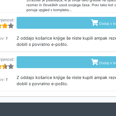
Stražišar je pisateljica, ki je svoje delo gradila na op
razmer in človeških usod svojega časa. Prav tako kot 
ponuja vpgled v kompleks…
njenost:

Dodaj v k
Z oddajo košarice knjige še niste kupili ampak rez
ov:
1
dobili s povratno e-pošto.
njenost:

Dodaj v k
Z oddajo košarice knjige še niste kupili ampak rez
ov:
1
dobili s povratno e-pošto.