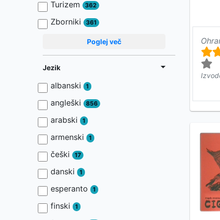
Turizem
362
Zborniki
361
Ohra
Poglej več
Jezik
Izvod
albanski
1
angleški
856
arabski
1
armenski
1
češki
17
danski
1
esperanto
1
finski
1