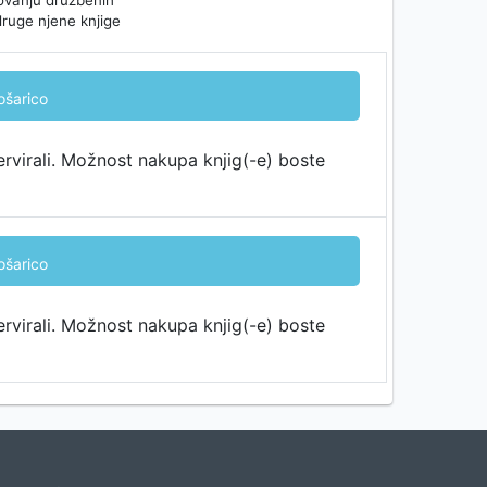
azovanju družbenih
druge njene knjige
ošarico
ervirali. Možnost nakupa knjig(-e) boste
ošarico
ervirali. Možnost nakupa knjig(-e) boste