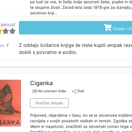
pa tudi za vse, ki želijo bolje spoznati žabe, pupke in
te skupine živali. Zaradi leta izida 1978 gre za starejš
zanimivo knji…
njenost:

Dodaj v k
Z oddajo košarice knjige še niste kupili ampak rez
ov:
1
dobili s povratno e-pošto.
Ciganka
Na seznam želja
Deli
Stražišar, Magda.
Pripoved, objavljena v času, ko se je slovenska knjiže
razvijala v svojih posebnih oblikah in temah. Zgodba se 
dilem in napetosti, značilnih za slovenski roman tega