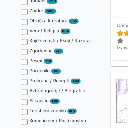
Romani
7113
Zbirke
1498
Otroška literatura
835
Ohra
Vera / Religija
834
Književnosti / Eseji / Razprave / Jezik / Slovnica / Slavistika
Izvod
Zgodovina
745
Pesmi
719
Priročniki
605
Prehrana / Recepti
449
Avtobiografije / Biografije
446
Slikanice
406
Turistični vodniki
401
Komunizem / Partizanstvo
401