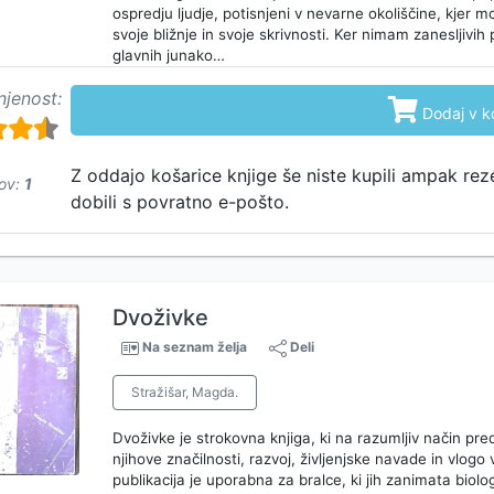
ospredju ljudje, potisnjeni v nevarne okoliščine, kjer m
svoje bližnje in svoje skrivnosti. Ker nimam zanesljivi
glavnih junako…
njenost:

Dodaj v k
748
Z oddajo košarice knjige še niste kupili ampak rez
ov:
1
dobili s povratno e-pošto.
Dvoživke
Na seznam želja
Deli
Stražišar, Magda.
Dvoživke je strokovna knjiga, ki na razumljiv način pre
njihove značilnosti, razvoj, življenjske navade in vlogo
publikacija je uporabna za bralce, ki jih zanimata biolog