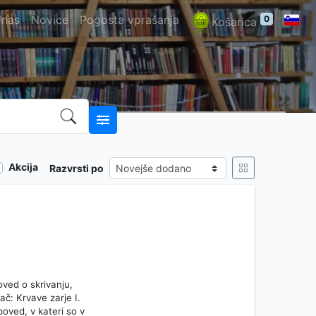
 nas
Novice
Pogosta vprašanja
0
Košarica
Akcija
Razvrsti po
oved o skrivanju,
ač: Krvave zarje I.
oved, v kateri so v