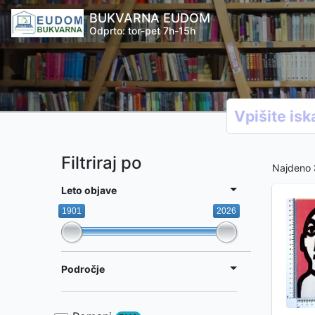
BUKVARNA EUDOM
Odprto: tor-pet 7h-15h
Filtriraj po
Najdeno
Leto objave
1901
2026
Področje