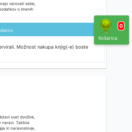
orajo varovati sebe,
h podatkov o imenih
0
ošarico
Košarica
ervirali. Možnost nakupa knjig(-e) boste
dstavi svet dvoživk,
 v naravi. Takšna
ija in naravoslovje,