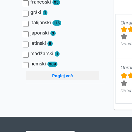
francoski
95
grški
1
italijanski
Ohra
115
japonski
3
latinski
Izvod
9
madžarski
1
nemški
969
Ohra
Poglej več
Izvod