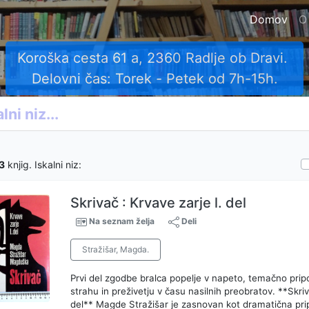
Domov
O
Koroška cesta 61 a, 2360 Radlje ob Dravi.
Delovni čas: Torek - Petek od 7h-15h.
3
knjig. Iskalni niz:
Skrivač : Krvave zarje l. del
Na seznam želja
Deli
Stražišar, Magda.
Prvi del zgodbe bralca popelje v napeto, temačno prip
strahu in preživetju v času nasilnih preobratov. **Skriv
del** Magde Stražišar je zasnovan kot dramatična prip