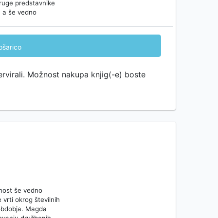
 druge predstavnike
o, a še vedno
ošarico
ervirali. Možnost nakupa knjig(-e) boste
vnost še vedno
vrti okrog številnih
 obdobja. Magda