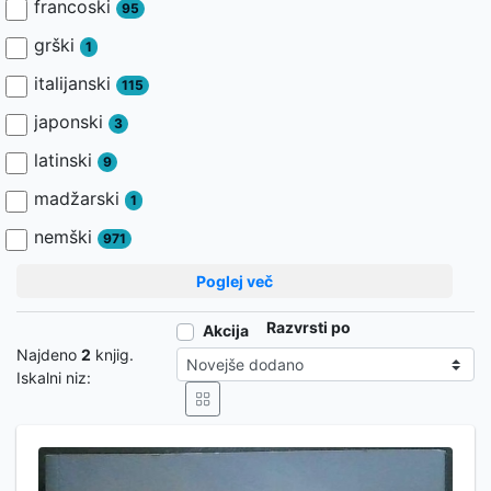
francoski
95
grški
1
italijanski
115
japonski
3
latinski
9
madžarski
1
nemški
971
Poglej več
Razvrsti po
Akcija
Najdeno
2
knjig.
Iskalni niz: