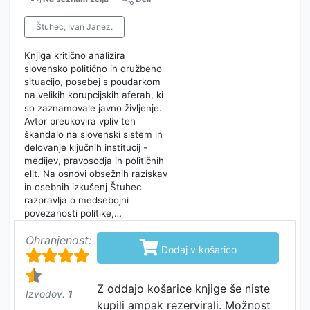
Štuhec, Ivan Janez.
Knjiga kritično analizira
slovensko politično in družbeno
situacijo, posebej s poudarkom
na velikih korupcijskih aferah, ki
so zaznamovale javno življenje.
Avtor preukovira vpliv teh
škandalo na slovenski sistem in
delovanje ključnih institucij -
medijev, pravosodja in političnih
elit. Na osnovi obsežnih raziskav
in osebnih izkušenj Štuhec
razpravlja o medsebojni
povezanosti politike,…
Ohranjenost:

Dodaj v košarico
Z oddajo košarice knjige še niste
Izvodov:
1
kupili ampak rezervirali. Možnost