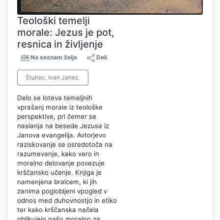
Teološki temelji
morale: Jezus je pot,
resnica in življenje
Na seznam želja
Deli
Štuhec, Ivan Janez.
Delo se loteva temeljnih
vprašanj morale iz teološke
perspektive, pri čemer se
naslanja na besede Jezusa iz
Janova evangelija. Avtorjevo
raziskovanje se osredotoča na
razumevanje, kako vero in
moralno delovanje povezuje
krščansko učenje. Knjiga je
namenjena bralcem, ki jih
zanima poglobljeni vpogled v
odnos med duhovnostjo in etiko
ter kako krščanska načela
oblikujejo našo moralno za…