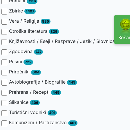
Romani
7116
Zbirke
1497
Vera / Religija
835
Otroška literatura
835
Košar
Književnosti / Eseji / Razprave / Jezik / Slovnica / Slav
Zgodovina
747
Pesmi
722
Priročniki
604
Avtobiografije / Biografije
449
Prehrana / Recepti
449
Slikanice
406
Turistični vodniki
401
Komunizem / Partizanstvo
401