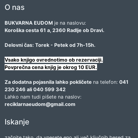
O nas
BUKVARNA EUDOM
je na naslovu:
Koroška cesta 61 a, 2360 Radlje ob Dravi.
Delovni čas: Torek - Petek od 7h-15h.
Vsako knjigo ovrednotimo ob rezervaciji.
Povprečna cena knjig je okrog 10 EUR.
Za dodatna pojasnila lahko pokličete
na telefon:
041
230 246 ali 040 599 342
Lahko nam tudi pišete na naslov:
reciklarnaeudom@gmail.com
Iskanje
začnite tako, da vnesete eno ali več ključnih besed za