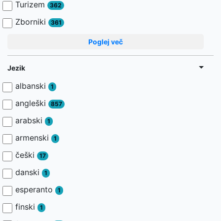
Turizem
362
Zborniki
361
Poglej več
Jezik
albanski
1
angleški
857
arabski
1
armenski
1
češki
17
danski
1
esperanto
1
finski
1