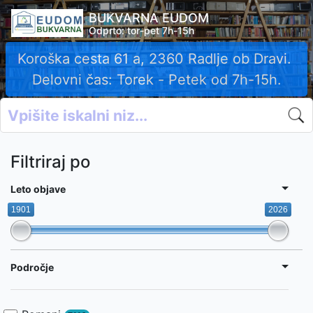
BUKVARNA EUDOM
Odprto: tor-pet 7h-15h
Vsako knjigo ovrednotimo ob rezervaciji.
Povprečna cena knjig je okrog 10 EUR.
Filtriraj po
Leto objave
1901
2026
Področje