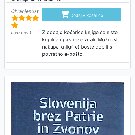
Ohranjenost:

Dodaj v košarico
Z oddajo košarice knjige še niste
Izvodov:
1
kupili ampak rezervirali. Možnost
nakupa knjig(-e) boste dobili s
povratno e-pošto.