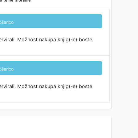
uje teme moralne
ošarico
ervirali. Možnost nakupa knjig(-e) boste
ošarico
ervirali. Možnost nakupa knjig(-e) boste