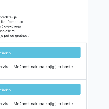
predstavlja
 lika. Roman se
in človekovega
sihološkimi
uje pot od grešnosti
ošarico
ervirali. Možnost nakupa knjig(-e) boste
ošarico
ervirali. Možnost nakupa knjig(-e) boste