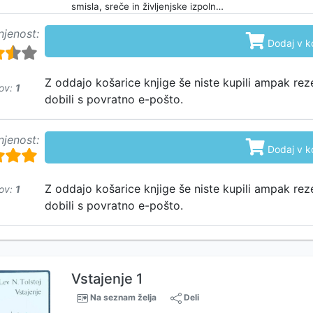
smisla, sreče in življenjske izpoln…
njenost:

Dodaj v k
Z oddajo košarice knjige še niste kupili ampak rez
ov:
1
dobili s povratno e-pošto.
njenost:

Dodaj v k
Z oddajo košarice knjige še niste kupili ampak rez
ov:
1
dobili s povratno e-pošto.
Vstajenje 1
Na seznam želja
Deli