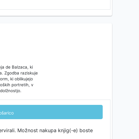
ja de Balzaca, ki
ja. Zgodba raziskuje
rm, ki oblikujejo
oških portretih, v
 dolžnostjo.
ošarico
ervirali. Možnost nakupa knjig(-e) boste