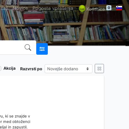
 nas
Novice
Pogosta vprašanja
0
Košarica
Akcija
Razvrsti po
, ki se znajde v
kjer med obtoženci
jal in zapustil.