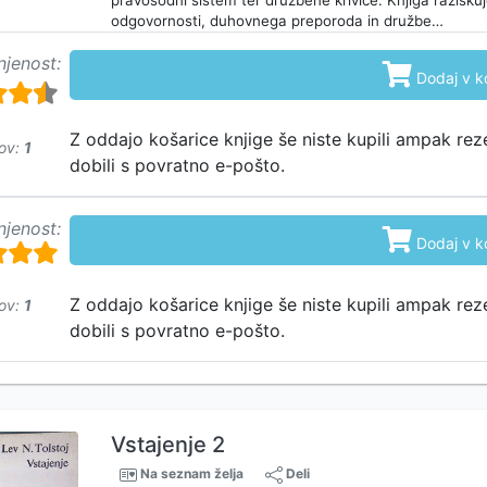
pravosodni sistem ter družbene krivice. Knjiga razisk
odgovornosti, duhovnega preporoda in družbe…
njenost:

Dodaj v k
Z oddajo košarice knjige še niste kupili ampak rez
ov:
1
dobili s povratno e-pošto.
njenost:

Dodaj v k
Z oddajo košarice knjige še niste kupili ampak rez
ov:
1
dobili s povratno e-pošto.
Vstajenje 2
Na seznam želja
Deli