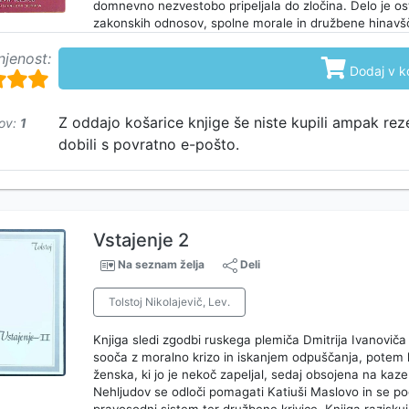
domnevno nezvestobo pripeljala do zločina. Delo je ost
zakonskih odnosov, spolne morale in družbene hinavš
njenost:

Dodaj v k
Z oddajo košarice knjige še niste kupili ampak rez
ov:
1
dobili s povratno e-pošto.
Vstajenje 2
Na seznam želja
Deli
Tolstoj Nikolajevič, Lev.
Knjiga sledi zgodbi ruskega plemiča Dmitrija Ivanoviča
sooča z moralno krizo in iskanjem odpuščanja, potem k
ženska, ki jo je nekoč zapeljal, sedaj obsojena na kaz
Nehljudov se odloči pomagati Katiuši Maslovo in se pog