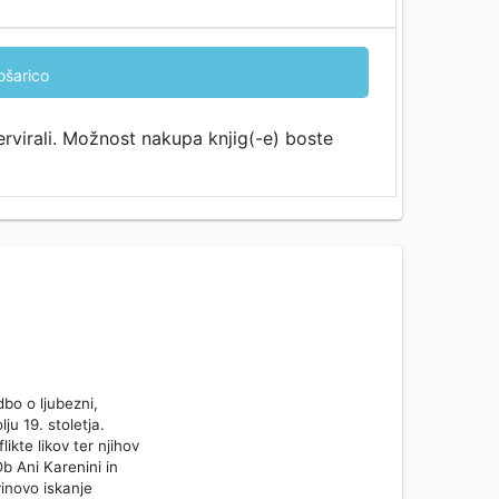
ošarico
ervirali. Možnost nakupa knjig(-e) boste
bo o ljubezni,
ju 19. stoletja.
ikte likov ter njihov
b Ani Karenini in
inovo iskanje