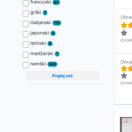
francoski
95
grški
1
Ohra
italijanski
115
japonski
3
Izvod
latinski
9
madžarski
1
Ohra
nemški
969
Poglej več
Izvod