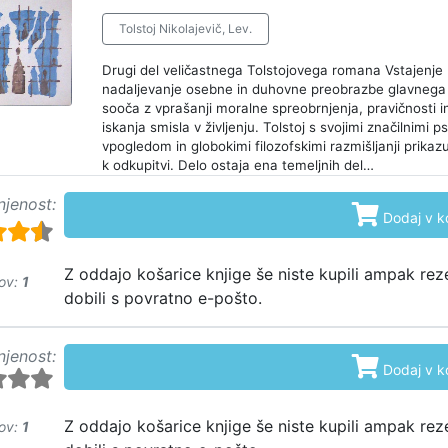
Tolstoj Nikolajevič, Lev.
Drugi del veličastnega Tolstojovega romana Vstajenje 
nadaljevanje osebne in duhovne preobrazbe glavnega
sooča z vprašanji moralne spreobrnjenja, pravičnosti 
iskanja smisla v življenju. Tolstoj s svojimi značilnimi p
vpogledom in globokimi filozofskimi razmišljanji prikaz
k odkupitvi. Delo ostaja ena temeljnih del…
njenost:

Dodaj v k
Z oddajo košarice knjige še niste kupili ampak rez
ov:
1
dobili s povratno e-pošto.
njenost:

Dodaj v k
Z oddajo košarice knjige še niste kupili ampak rez
ov:
1