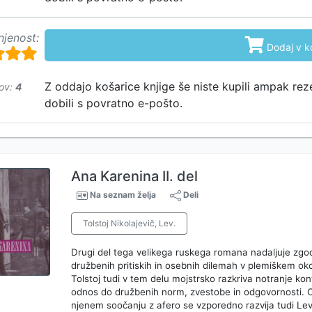
njenost:

Dodaj v k
Z oddajo košarice knjige še niste kupili ampak rez
ov:
4
dobili s povratno e-pošto.
Ana Karenina II. del
Na seznam želja
Deli
Tolstoj Nikolajevič, Lev.
Drugi del tega velikega ruskega romana nadaljuje zgod
družbenih pritiskih in osebnih dilemah v plemiškem okol
Tolstoj tudi v tem delu mojstrsko razkriva notranje konfl
odnos do družbenih norm, zvestobe in odgovornosti. O
njenem soočanju z afero se vzporedno razvija tudi Lev