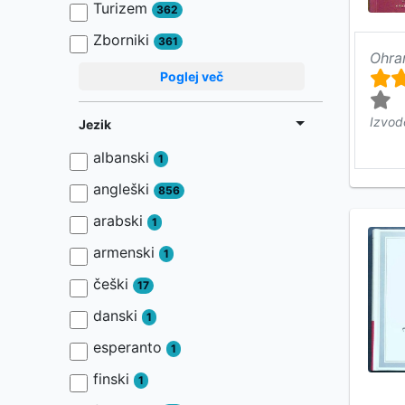
Turizem
362
Zborniki
361
Ohra
Poglej več
Izvod
Jezik
albanski
1
angleški
856
arabski
1
armenski
1
češki
17
danski
1
esperanto
1
finski
1