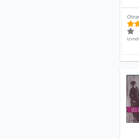
Ohra
Izvod