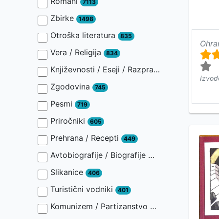
Romani
7113
Zbirke
1498
Otroška literatura
835
Ohra
Vera / Religija
834
Književnosti / Eseji / Razprave / Jezik / Slovnica / Slavistika
Izvod
Zgodovina
745
Pesmi
719
Priročniki
605
Prehrana / Recepti
449
Avtobiografije / Biografije
446
Slikanice
406
Turistični vodniki
401
Komunizem / Partizanstvo
401