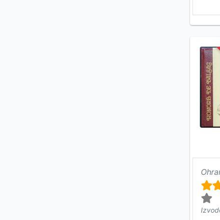
Ohra
Izvod