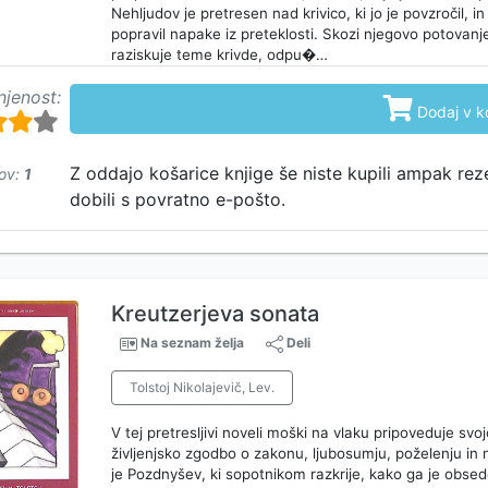
Nehljudov je pretresen nad krivico, ki jo je povzročil, i
popravil napake iz preteklosti. Skozi njegovo potovan
raziskuje teme krivde, odpu�…
njenost:

Dodaj v k
748
Z oddajo košarice knjige še niste kupili ampak rez
ov:
1
dobili s povratno e-pošto.
Kreutzerjeva sonata
Na seznam želja
Deli
Tolstoj Nikolajevič, Lev.
V tej pretresljivi noveli moški na vlaku pripoveduje svo
življenjsko zgodbo o zakonu, ljubosumju, poželenju in n
je Pozdnyšev, ki sopotnikom razkrije, kako ga je obse