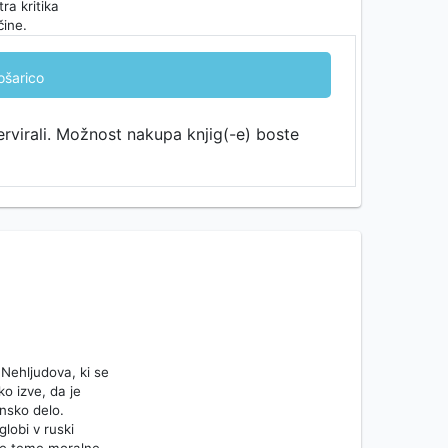
ra kritika
čine.
ošarico
ervirali. Možnost nakupa knjig(-e) boste
 Nehljudova, ki se
o izve, da je
ensko delo.
lobi v ruski