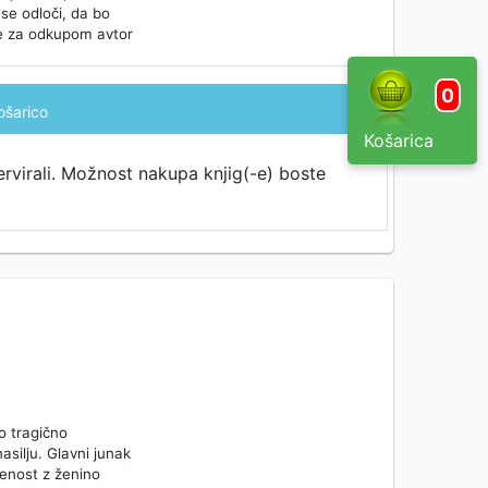
n se odloči, da bo
je za odkupom avtor
0
ošarico
Košarica
ervirali. Možnost nakupa knjig(-e) boste
jo tragično
asilju. Glavni junak
denost z ženino