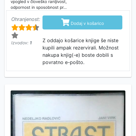
vpogled v človeško ranljivost,
odpornost in sposobnost pr…
Ohranjenost:

Dodaj v košarico
Z oddajo košarice knjige še niste
Izvodov:
1
kupili ampak rezervirali. Možnost
nakupa knjig(-e) boste dobili s
povratno e-pošto.