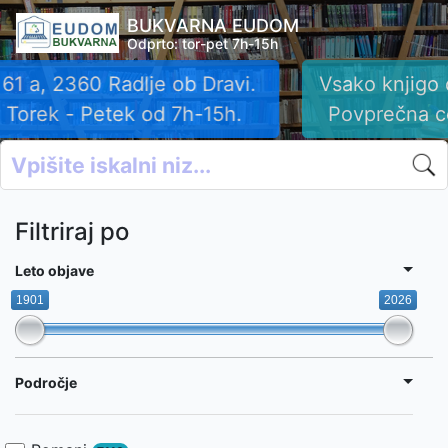
BUKVARNA EUDOM
Odprto: tor-pet 7h-15h
Vsako knjigo ovrednotimo ob rezervaciji.
Povprečna cena knjig je okrog 10 EUR.
Filtriraj po
Leto objave
1901
2026
Področje