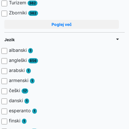
Turizem
362
Zborniki
362
Poglej več
Jezik
albanski
1
angleški
856
arabski
1
armenski
1
češki
17
danski
1
esperanto
1
finski
1