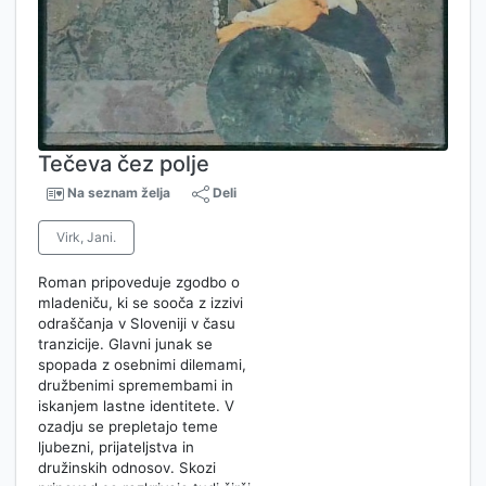
Tečeva čez polje
Na seznam želja
Deli
Virk, Jani.
Roman pripoveduje zgodbo o
mladeniču, ki se sooča z izzivi
odraščanja v Sloveniji v času
tranzicije. Glavni junak se
spopada z osebnimi dilemami,
družbenimi spremembami in
iskanjem lastne identitete. V
ozadju se prepletajo teme
ljubezni, prijateljstva in
družinskih odnosov. Skozi