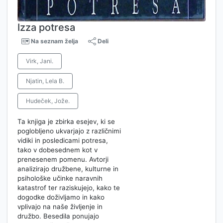
Izza potresa
Na seznam želja
Deli
Virk, Jani.
Njatin, Lela B.
Hudeček, Jože.
Ta knjiga je zbirka esejev, ki se
poglobljeno ukvarjajo z različnimi
vidiki in posledicami potresa,
tako v dobesednem kot v
prenesenem pomenu. Avtorji
analizirajo družbene, kulturne in
psihološke učinke naravnih
katastrof ter raziskujejo, kako te
dogodke doživljamo in kako
vplivajo na naše življenje in
družbo. Besedila ponujajo