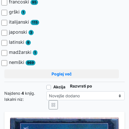
francoski
95
grški
1
italijanski
115
japonski
3
latinski
9
madžarski
1
nemški
969
Poglej več
Razvrsti po
Akcija
Najdeno
4
knjig.
Iskalni niz: