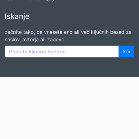
Iskanje
začnite tako, da vnesete eno ali več ključnih besed za
naslov, avtorja ali zadevo
Išči