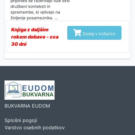
pripoved se razkrivajo tudi širši
družbeni konteksti in
spremembe, ki vplivajo na
življenje posameznika. …
Knjiga z daljšim

Dodaj v košarico
rokom dobave - cca
30 dni
BUKVARNA EUDOM
Splošni pogoji
Varstvo osebnih podatkov