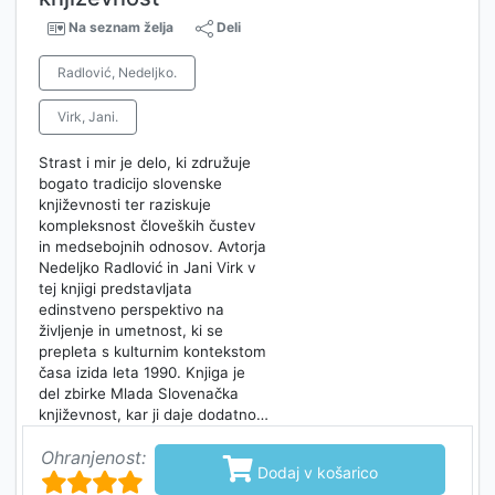
Na seznam želja
Deli
Radlović, Nedeljko.
Virk, Jani.
Strast i mir je delo, ki združuje
bogato tradicijo slovenske
književnosti ter raziskuje
kompleksnost človeških čustev
in medsebojnih odnosov. Avtorja
Nedeljko Radlović in Jani Virk v
tej knjigi predstavljata
edinstveno perspektivo na
življenje in umetnost, ki se
prepleta s kulturnim kontekstom
časa izida leta 1990. Knjiga je
del zbirke Mlada Slovenačka
književnost, kar ji daje dodatno…
Ohranjenost:

Dodaj v košarico