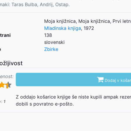
naki: Taras Bulba, Andrij, Ostap.
Moja knjižnica, Moja knjižnica, Prvi letn
Mladinska knjiga
,
1972
trani
138
slovenski
e
Zbirke
ožljivost
enost:

Dodaj v košar
Z oddajo košarice knjige še niste kupili ampak reze
v:
1
dobili s povratno e-pošto.