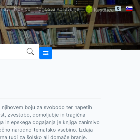
 nas
Novice
Pogosta vprašanja
0
Košarica
, njihovem boju za svobodo ter napetih
st, zvestobo, domoljubje in tragična
ga in epskega dogajanja je knjiga zanimivo
z močno narodno-tematsko vsebino. Izdaja
erna tudi za šolsko ali domače branje.