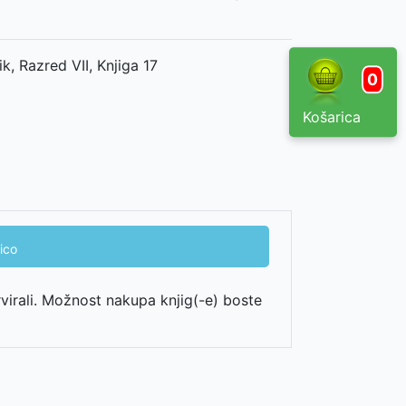
ik, Razred VII, Knjiga 17
0
Košarica
ico
rvirali. Možnost nakupa knjig(-e) boste