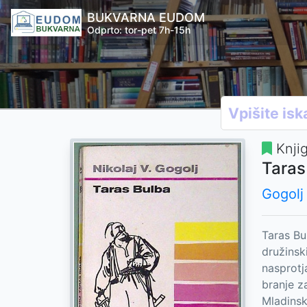
BUKVARNA EUDOM
Odprto: tor-pet 7h-15h
Knji
Taras
Gogolj 
Taras Bu
družinsk
nasprotj
branje z
Mladinsk