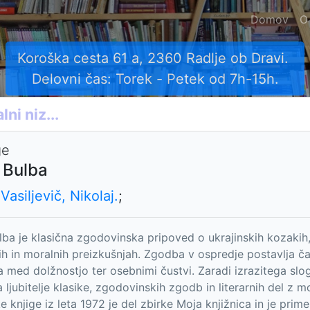
Domov
O
Koroška cesta 61 a, 2360 Radlje ob Dravi.
Delovni čas: Torek - Petek od 7h-15h.
ge
 Bulba
Vasiljevič, Nikolaj.
;
lba je klasična zgodovinska pripoved o ukrajinskih kozakih
ih in moralnih preizkušnjah. Zgodba v ospredje postavlja ča
a med dolžnostjo ter osebnimi čustvi. Zaradi izrazitega slo
a ljubitelje klasike, zgodovinskih zgodb in literarnih del 
e knjige iz leta 1972 je del zbirke Moja knjižnica in je prim