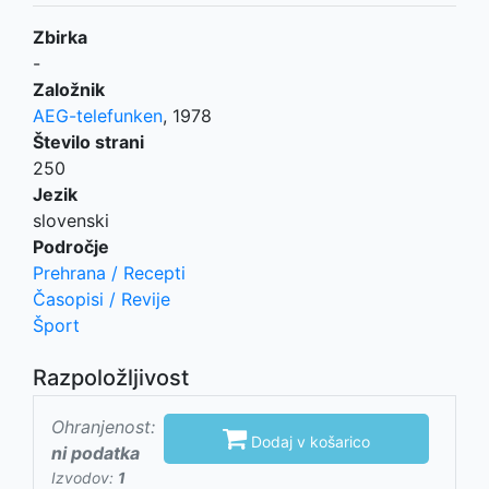
Zbirka
-
Založnik
AEG-telefunken
,
1978
Število strani
250
Jezik
slovenski
Področje
Prehrana / Recepti
Časopisi / Revije
Šport
Razpoložljivost
Ohranjenost:

Dodaj v košarico
ni podatka
Izvodov:
1