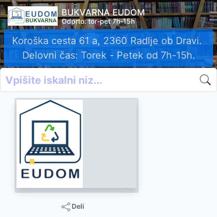
BUKVARNA EUDOM
Odprto: tor-pet 7h-15h
Koroška cesta 61 a, 2360 Radlje ob Dravi.
Delovni čas: Torek - Petek od 7h-15h.
Deli