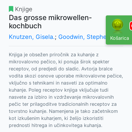
Knjige
Das grosse mikrowellen-
kochbuch
Knutzen, Gisela.
;
Goodwin, Stephen.
;
Košarica
Knjiga je obsežen priročnik za kuhanje z
mikrovalovno pečico, ki ponuja širok spekter
receptov, od predjedi do sladic. Avtorja bralce
vodita skozi osnove uporabe mikrovalovne pečice,
vključno s tehnikami in nasveti za optimalno
kuhanje. Poleg receptov knjiga vključuje tudi
nasvete za izbiro in vzdrževanje mikrovalovnih
pečic ter prilagoditve tradicionalnih receptov za
tovrstno kuhanje. Namenjena je tako začetnikom
kot izkušenim kuharjem, ki želijo izkoristiti
prednosti hitrega in učinkovitega kuhanja.