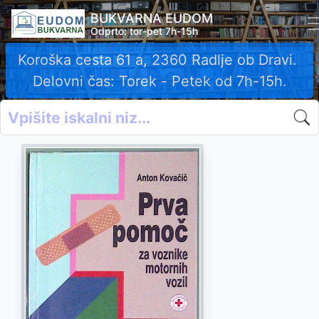
BUKVARNA EUDOM
Odprto: tor-pet 7h-15h
Koroška cesta 61 a, 2360 Radlje ob Dravi.
Delovni čas: Torek - Petek od 7h-15h.