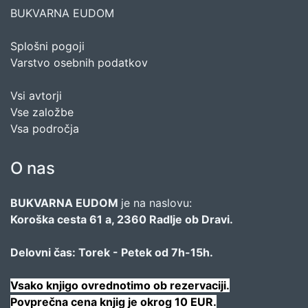
BUKVARNA EUDOM
Splošni pogoji
Varstvo osebnih podatkov
Vsi avtorji
Vse založbe
Vsa področja
O nas
BUKVARNA EUDOM
je na naslovu:
Koroška cesta 61 a, 2360 Radlje ob Dravi.
Delovni čas: Torek - Petek od 7h-15h.
Vsako knjigo ovrednotimo ob rezervaciji.
Povprečna cena knjig je okrog 10 EUR.