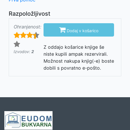
Razpoložljivost
Ohranjenost:

Dodaj v košarico
Z oddajo košarice knjige še
Izvodov:
2
niste kupili ampak rezervirali.
Možnost nakupa knjig(-e) boste
dobili s povratno e-pošto.