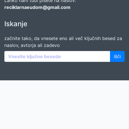
Lahko nam tudi pišete na naslov:
reciklarnaeudom@gmail.com
Iskanje
začnite tako, da vnesete eno ali več ključnih besed za
naslov, avtorja ali zadevo
Išči