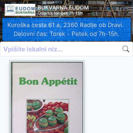
BUKVARNA EUDOM
Odprto: tor-pet 7h-15h
Koroška cesta 61 a, 2360 Radlje ob Dravi.
Delovni čas: Torek - Petek od 7h-15h.