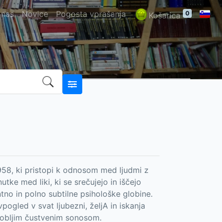
 nas
Novice
Pogosta vprašanja
0
Košarica
958, ki pristopi k odnosom med ljudmi z
utke med liki, ki se srečujejo in iščejo
tno in polno subtilne psihološke globine.
ogled v svat ljubezni, željA in iskanja
 globljim čustvenim sonosom.