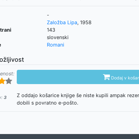
-
Založba Lipa
,
1958
trani
143
slovenski
e
Romani
ožljivost
enost:

Dodaj v košar
Z oddajo košarice knjige še niste kupili ampak reze
v:
3
dobili s povratno e-pošto.