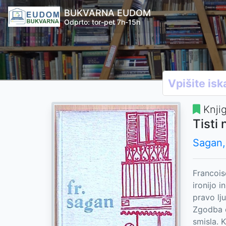
BUKVARNA EUDOM
Odprto: tor-pet 7h-15h
Knji
Tisti
Sagan,
Francois
ironijo i
pravo lj
Zgodba o
smisla. 