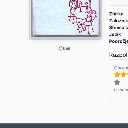
Zbirka
Založnik
Število s
Jezik
Področj
Deli
Razpol
Ohranj
Izvodo