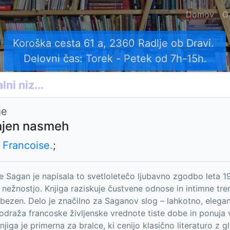
Domov
O
Koroška cesta 61 a, 2360 Radlje ob Dravi.
Delovni čas: Torek - Petek od 7h-15h.
ge
 njen nasmeh
 Francoise.
;
e Sagan je napisala to svetloletečo ljubavno zgodbo leta 1
n nežnostjo. Knjiga raziskuje čustvene odnose in intimne tren
ubezen. Delo je značilno za Saganov slog – lahkotno, elegan
draža francoske življenske vrednote tiste dobe in ponuja vp
Knjiga je primerna za bralce, ki cenijo klasično literaturo z