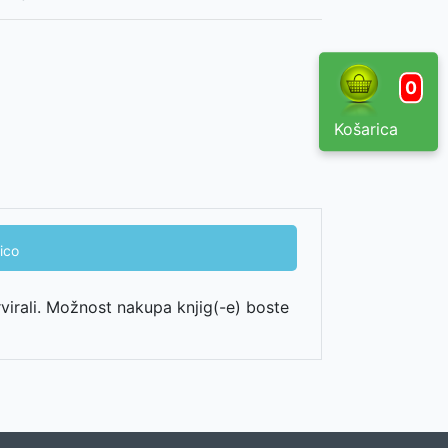
0
Košarica
ico
rvirali. Možnost nakupa knjig(-e) boste