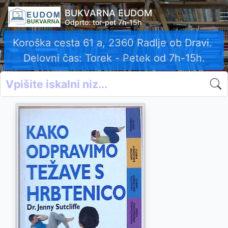
BUKVARNA EUDOM
Odprto: tor-pet 7h-15h
Koroška cesta 61 a, 2360 Radlje ob Dravi.
Delovni čas: Torek - Petek od 7h-15h.