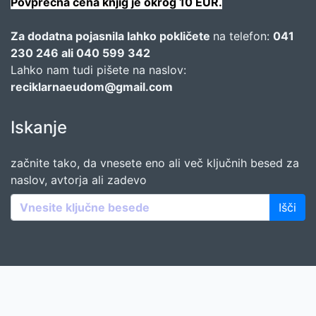
Povprečna cena knjig je okrog 10 EUR.
Za dodatna pojasnila lahko pokličete
na telefon:
041
230 246 ali 040 599 342
Lahko nam tudi pišete na naslov:
reciklarnaeudom@gmail.com
Iskanje
začnite tako, da vnesete eno ali več ključnih besed za
naslov, avtorja ali zadevo
Išči